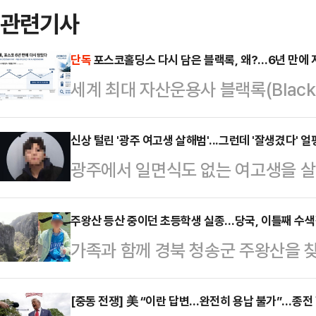
관련기사
단독
포스코홀딩스 다시 담은 블랙록, 왜?…6년 만에 
세계 최대 자산운용사 블랙록(Black
분을 다시 6%대로 끌어올렸다. 아
되는 시점에서 글로벌 자금의 한국 
신상 털린 '광주 여고생 살해범'...그런데 '잘생겼다' 얼
광주에서 일면식도 없는 여고생을 살해
다.11일 금융감독원 전자공시시스
신상정보가 온라인에서 빠르게 확산되
(BlackRock Fund Advisor
부 누리꾼이 외모를 평가하는 댓글을 
주왕산 등산 중이던 초등학생 실종…당국, 이틀째 수
유해 지분율 6.23%(4월22일 기준
가족과 함께 경북 청송군 주왕산을 
온라인 커뮤니티와 사회관계망서비스(
보고서 기준 455만5963주(5.23%
이 진행되고 있다.11일 경찰 및 소
유됐다. 그러나 해당 사진에는 "잘생겼
A군(11)은 전날 오후 가족과 함께
[중동 전쟁] 美 “이란 답변…완전히 용납 불가”…종전
관련된 반응이 이어졌다.이에 대해 