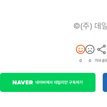
©(주) 데
기사 공
0
0
네이버에서 데일리안 구독하기