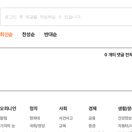
최신순
찬성순
반대순
0 개의 댓글 전
오피니언
정치
사회
경제
생활/문
칼럼
청와대
사건사고
금융
건강정보
기자의 눈
국회/정당
교육
증권
자동차/