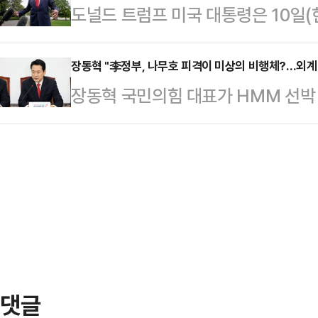
도널드 트럼프 미국 대통령은 10일(
을 찾은 후 홀로 주봉으로 등산에 
자일 뿐이다. 범죄자한테 왜 인물평가?
측이 수용불가능한 내용의 답변을 보
소지하지 않은 채 산행에 나섰던 아
사건 겪어…
르면 트럼프 대통령은 10일(현지시간
장동혁 "李정부, 나무호 피격이 미상의 비행체?…외계
자 전날 오후 5시 53분께 소방 당
장동혁 국민의힘 대표가 HMM 선박 
스소셜을 통해 “이란의 소위 ‘대표단
은 인력과 장비 등을 동원해 수색작
행체에 타격을 당했다는 외교부 발표에
다”며 “마음에 들지 않는다. 완전히
다.경찰과 소…
공격이라도 있었던 것이냐"라고 꼬집
했다.양국은 앞서 1쪽짜리 종전 양
최고위원회의에서 "이재명 정부는 우
있었고, 이란 국영 IRNA통신이 이
없다. 국민들이 묻고 있다. 이재명 
종저난 답변을…
다.먼저 그는 "이미 이란 국영 TV
다"며 "때린 놈이 자백을 하는데도 
는) 이제 …
댓글