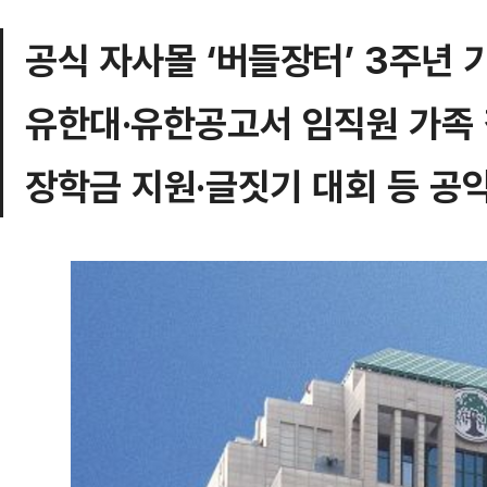
공식 자사몰 ‘버들장터’ 3주년 
유한대·유한공고서 임직원 가족
장학금 지원·글짓기 대회 등 공