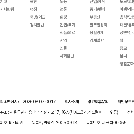
기고
북한
노동
산업/재계
도로/교
시사만평
행정
언론
중기/벤처
여행/레
국방/외교
환경
부동산
음식/맛
정치일반
인권/복지
글로벌경제
패션/뷰
식품/의료
생활경제
공연/전
지역
경제일반
책
인물
종교
사회일반
날씨
생활문화
최종편집시간: 2026.08.07 00:17
회사소개
광고제휴문의
개인정보
주소 : 서울특별시 용산구 서빙고로 17, 18층(한강로3가,센트럴파크 타워동)
전화 
제호: 데일리안
등록일/발행일: 2005.09.13
등록번호: 서울 아00055