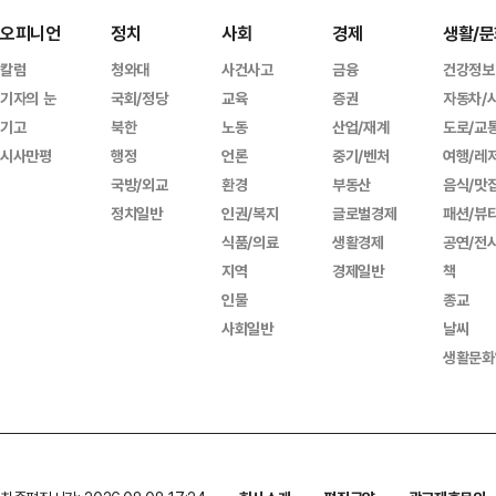
오피니언
정치
사회
경제
생활/문
칼럼
청와대
사건사고
금융
건강정보
기자의 눈
국회/정당
교육
증권
자동차/
기고
북한
노동
산업/재계
도로/교
시사만평
행정
언론
중기/벤처
여행/레
국방/외교
환경
부동산
음식/맛
정치일반
인권/복지
글로벌경제
패션/뷰
식품/의료
생활경제
공연/전
지역
경제일반
책
인물
종교
사회일반
날씨
생활문화