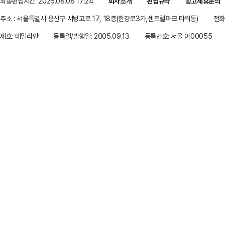
최종편집시간: 2026.08.08 17:24
회사소개
편집규약
광고제휴문의
주소 : 서울특별시 용산구 서빙고로 17, 18층(한강로3가,센트럴파크 타워동)
전화 
제호: 데일리안
등록일/발행일: 2005.09.13
등록번호: 서울 아00055