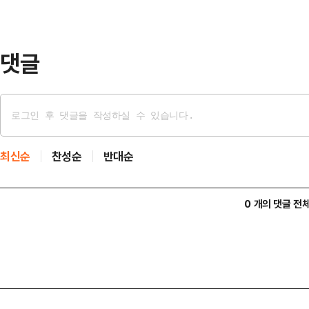
다"며 "때린 놈이 자백을 하는데도 
는) 이제 …
댓글
최신순
찬성순
반대순
0 개의 댓글 전