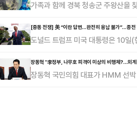
가족과 함께 경북 청송군 주왕산을 
온라인 커뮤니티와 사회관계망서비스(
보고서 기준 455만5963주(5.23%
이 진행되고 있다.11일 경찰 및 소
유됐다. 그러나 해당 사진에는 "잘생겼
A군(11)은 전날 오후 가족과 함께
[중동 전쟁] 美 “이란 답변…완전히 용납 불가”…종전
관련된 반응이 이어졌다.이에 대해 
도널드 트럼프 미국 대통령은 10일(
을 찾은 후 홀로 주봉으로 등산에 
자일 뿐이다. 범죄자한테 왜 인물평가?
측이 수용불가능한 내용의 답변을 보
소지하지 않은 채 산행에 나섰던 아
사건 겪어…
르면 트럼프 대통령은 10일(현지시간
장동혁 "李정부, 나무호 피격이 미상의 비행체?…외계
자 전날 오후 5시 53분께 소방 당
장동혁 국민의힘 대표가 HMM 선박 
스소셜을 통해 “이란의 소위 ‘대표단
은 인력과 장비 등을 동원해 수색작
행체에 타격을 당했다는 외교부 발표에
다”며 “마음에 들지 않는다. 완전히
다.경찰과 소…
공격이라도 있었던 것이냐"라고 꼬집
했다.양국은 앞서 1쪽짜리 종전 양
최고위원회의에서 "이재명 정부는 우
있었고, 이란 국영 IRNA통신이 이
없다. 국민들이 묻고 있다. 이재명 
종저난 답변을…
다.먼저 그는 "이미 이란 국영 TV