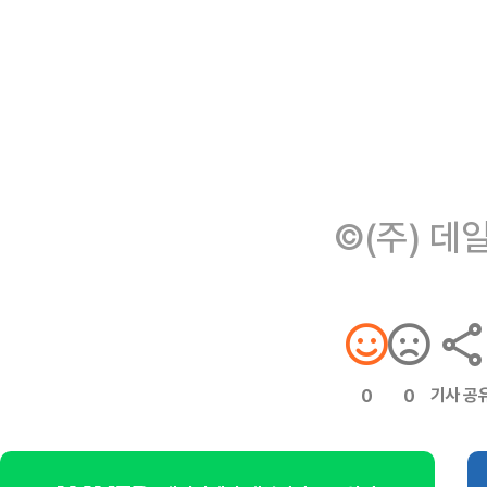
©(주) 데
기사 공
0
0