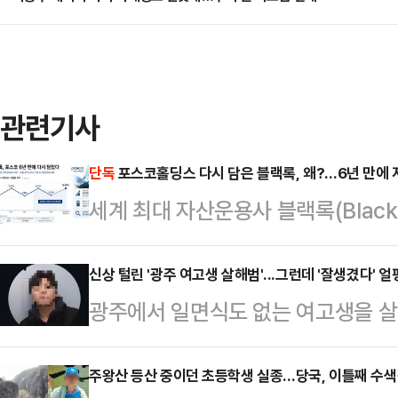
관련기사
단독
포스코홀딩스 다시 담은 블랙록, 왜?…6년 만에 
세계 최대 자산운용사 블랙록(Black
분을 다시 6%대로 끌어올렸다. 아
되는 시점에서 글로벌 자금의 한국 
신상 털린 '광주 여고생 살해범'...그런데 '잘생겼다' 얼
광주에서 일면식도 없는 여고생을 살해
다.11일 금융감독원 전자공시시스
신상정보가 온라인에서 빠르게 확산되
(BlackRock Fund Advisor
부 누리꾼이 외모를 평가하는 댓글을 
주왕산 등산 중이던 초등학생 실종…당국, 이틀째 수
유해 지분율 6.23%(4월22일 기준