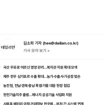
김소희 기자 (hee@dailian.co.kr)
기사 모아 보기 >
국산 우유로 어르신 영양 관리…복지관 지원 확대 모색
제주 한우 싱가포르 수출 확대…농가·수출사·가공장 맞손
농진청, 전남·경북·충남 폭염·가뭄 대응 현장 점검
한전기술지주 출범…에너지 공공기술 사업화 지원
사용후 배터리 이력·거래정보 한곳에…부처 간 시스템 연계