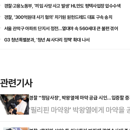
경찰·고용노동부, '끼임 사망 사고 발생' HL만도 평택사업장 압수수색
경찰, '300억원대 사기 혐의' 차가원 원헌드레드 대표 구속 송치
서울 관악구 아파트 단지서 정전…열대야 속 560세대 큰 불편 겪어
G3 청년특별분과, '청년 AI 사다리 정책' 확대 나서
관련기사
경찰 "'청담사장', 박왕열에 마약 공급 시인…입증할 증
'필리핀 마약왕' 박왕열에게 마약을 
최모(50)씨가 혐의를 시인한 것으로