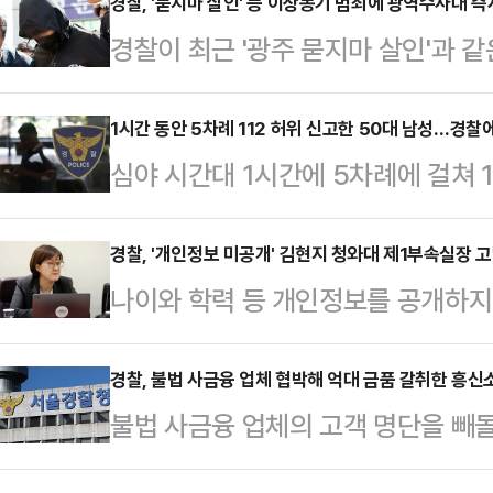
경찰청 국가수사본부장은 이날 서울
경찰, '묻지마 살인' 등 이상동기 범죄에 광역수사대 즉
경찰이 최근 '광주 묻지마 살인'과 
에서 "(범죄) 관련성을 입증할 증거는
발생 시 광역범죄수사대를 즉시 투입하
시하자 (혐의를) 시인하고 있는 상황
일 경찰 등에 따르면 박성주 경찰청
1시간 동안 5차례 112 허위 신고한 50대 남성…경찰
과정에서는 박왕열에 대해 "모르는 
심야 시간대 1시간에 5차례에 걸쳐 1
찰청에서 열린 정례 간담회에서 반복
다. 그러나 경찰이 관련 증거를 제
체포됐다.11일 경찰 등에 따르면 위
관해 묻는 취재진의 질문에 이같이 
보인다.최씨…
씨를 붙잡아 조사하고 있다.A씨는 지
경찰, '개인정보 미공개' 김현지 청와대 제1부속실장 
해서는 매우 엄중하게 인식하고 있다"
나이와 학력 등 개인정보를 공개하지
원미구 부근에서 5차례에 걸쳐 112
사들도 가시적 예방활동에 투입할 것
체가 김현지 청와대 제1부속실장을 
번 "죽고 싶다"는 취지로 신고한 것
범행 동기 등에 대…
알려졌다.8일 경찰 등에 따르면 서
경찰, 불법 사금융 업체 협박해 억대 금품 갈취한 흥신
찰은 실제 상황이 아니라고 판단한 
불법 사금융 업체의 고객 명단을 빼돌
강요·업무상배임 혐의로 고발된 김 
도 60여차례 허위 신고한 이력 등으
대 금품을 뜯어낸 일당이 검찰에 송
을 내렸다.경찰 측은 "국민의 알 권