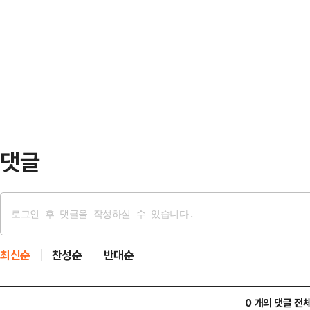
광역수사단은 공동공갈 등 혐의를 받는
도가 실질적, 구체적이라고 보기 힘들
흥신소 직원 등 5명을 검찰에 넘겼다
거가 부족하다"고 이 같은 결정을 내
담한 텔레그램 '박제방' 운영자 C씨(
부속실장이 지난해 7…
졌다.불법 사금융 업체 직원이었던 A
조하다는 이유로 해고를 통보받았다.
객…
댓글
최신순
찬성순
반대순
0 개의 댓글 전