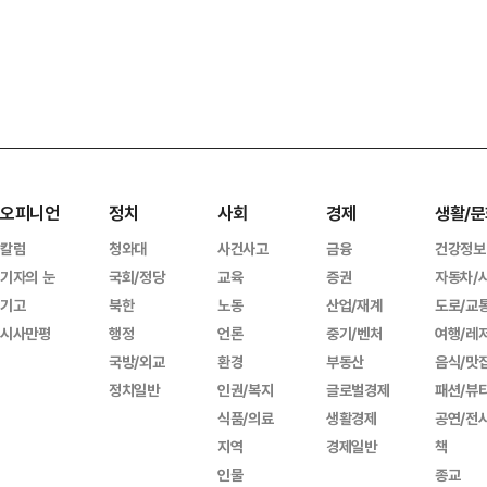
오피니언
정치
사회
경제
생활/문
칼럼
청와대
사건사고
금융
건강정보
기자의 눈
국회/정당
교육
증권
자동차/
기고
북한
노동
산업/재계
도로/교
시사만평
행정
언론
중기/벤처
여행/레
국방/외교
환경
부동산
음식/맛
정치일반
인권/복지
글로벌경제
패션/뷰
식품/의료
생활경제
공연/전
지역
경제일반
책
인물
종교