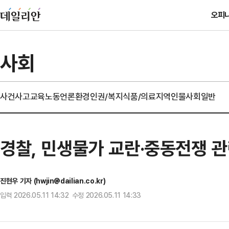
오피
사회
사건사고
교육
노동
언론
환경
인권/복지
식품/의료
지역
인물
사회일반
경찰, 민생물가 교란·중동전쟁 
진현우 기자 (hwjin@dailian.co.kr)
입력 2026.05.11 14:32 수정 2026.05.11 14:33