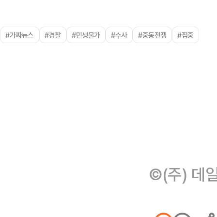
#가짜뉴스
#경찰
#민생물가
#수사
#중동전쟁
#집중
©(주) 데