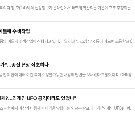
피의자 장 모(24)씨의 신상정보가 온라인에서 빠르게 확산되는 가운데 그로 추정되는 
논란이 일고 있다.11일 최근 각종 온라인 커뮤니티와 사회관계망서비스(SNS)에는 장씨로
겼네", "그렇게 안 생겼는데" 등 외모와 관련된 반응이 이어졌다.이에 대해 다른 누리꾼
물평가? 왜 다들 정신을 못 차릴까?", "김소영 사건 겪어…
 이틀째 수색작업
종돼 이틀째 수색작업이 진행되고 있다.11일 경찰 및 소방 당국 등에 따르면 초등학교 6
 출발해 주왕산국립공원 내 사찰을 찾은 후 홀로 주봉으로 등산에 나섰다가 실종됐다.A군 부
이 상당 시간이 지났음에도 돌아오지 않자 전날 오후 5시 53분께 소방 당국에 이러한 사
해 수색작업을 벌였으나 A군 행방을 확인하지 못했다.경찰과 소…
 불가”…종전 협상 좌초하나
 종전 제안에 대해 이란 측이 수용불가능한 내용의 답변을 보내왔다고 밝혔다.미 CNN방
유의 소셜미디어(SNS) 트루스소셜을 통해 “이란의 소위 ‘대표단’으로부터 온 종전안 답
이 불가하다”는 짤막한 메시지를 전했다.양국은 앞서 1쪽짜리 종전 양해각서(MOU) 체결
이날 중재국 파키스탄을 통해 미국이 제시한 종저난 답변을…
행체?…외계인 UFO 공격이라도 있었나"
무즈 해협에서 미상의 비행체에 타격을 당했다는 외교부 발표에 대해 "외계인 UFO(미확인
동혁 대표는 11일 국회에서 열린 최고위원회의에서 "이재명 정부는 우리 국민의 안전과
도대체 이 사람 뭡니까"며 이같이 지적했다.먼저 그는 "이미 이란 국영 TV가 한국 선박을
데도 맞은 사람은 아니라고 하는 것이다. (정부는) 이제 …