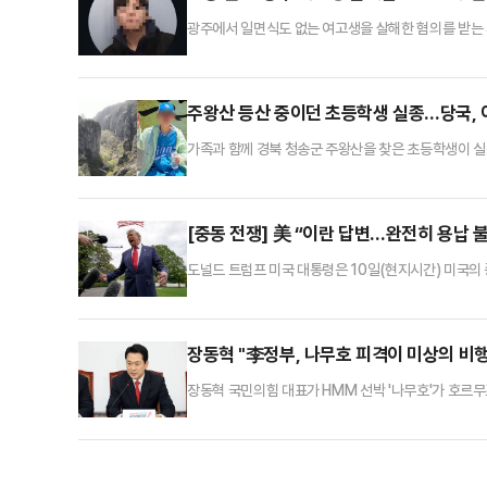
광주에서 일면식도 없는 여고생을 살해한 혐의를 받는 
진을 본 일부 누리꾼이 외모를 평가하는 댓글을 남겨 
추정되는 사진이 공유됐다. 그러나 해당 사진에는 "잘생
은 "살인자는 어차피 살인자일 뿐이다. 범죄자한테 왜 인
주왕산 등산 중이던 초등학생 실종…당국,
가족과 함께 경북 청송군 주왕산을 찾은 초등학생이 실
년 학생 A군(11)은 전날 오후 가족과 함께 대구에서
모는 휴대전화를 소지하지 않은 채 산행에 나섰던 아들
실을 알렸다.소방과 경찰 등은 인력과 장비 등을 동원
[중동 전쟁] 美 “이란 답변…완전히 용납
도널드 트럼프 미국 대통령은 10일(현지시간) 미국의
등에 따르면 트럼프 대통령은 10일(현지시간) 자신 소
을 방금 읽었다”며 “마음에 들지 않는다. 완전히 용납
근접했다는 보도가 있었고, 이란 국영 IRNA통신이 
장동혁 "李정부, 나무호 피격이 미상의 비
장동혁 국민의힘 대표가 HMM 선박 '나무호'가 호르
비행물체) 공격이라도 있었던 것이냐"라고 꼬집었다.장
재산을 지킬 의지가 없다. 국민들이 묻고 있다. 이재명 
표적으로 삼았다고 보도했다"며 "때린 놈이 자백을 하는