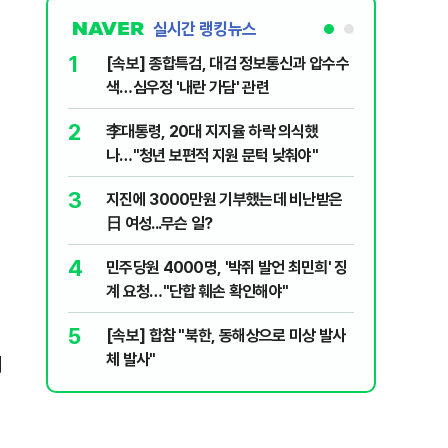
실시간 랭킹뉴스
1
6
[속보] 종합특검, 대검 정보통신과 압수수
SK하이
색…심우정 '내란 가담' 관련
초가 논란
2
7
李대통령, 20대 지지율 하락 의식했
삼전닉스
나…"청년 보편적 지원 문턱 낮춰야"
금 1조원
3
8
지진에 3000만원 기부했는데 비난받은
尹, 재선
日 여성...무슨 일?
다"…옥중
4
9
민주당원 4000명, '박쥐 발언 최민희' 징
보호종 비
계 요청…"단합 훼손 확인해야"
회 참가자
5
10
[속보] 합참 "북한, 동해상으로 미상 발사
레버리지 
체 발사"
지수로 
에