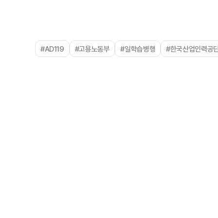
#AD119
#고용노동부
#일학습병행
#한국산업인력공