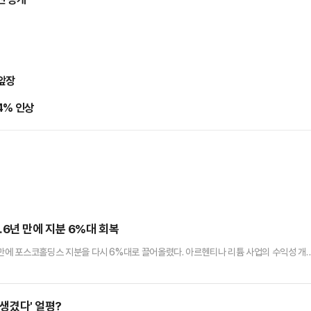
 앞장
4% 인상
6년 만에 지분 6%대 회복
6년 만에 포스코홀딩스 지분을 다시 6%대로 끌어올렸다. 아르헨티나 리튬 사업의 수익성 개
 산업 재평가가 나타나는 양상이다.11일 금융감독원 전자공시시스템에 따르면 블랙록펀드
 포스코홀딩스 주식 493만3523주를 보유해 지분율 6.23%(4월22일 기준)를 기록했다고 
.23%) 대비 37만7560주, 1%포인트(p…
잘생겼다' 얼평?