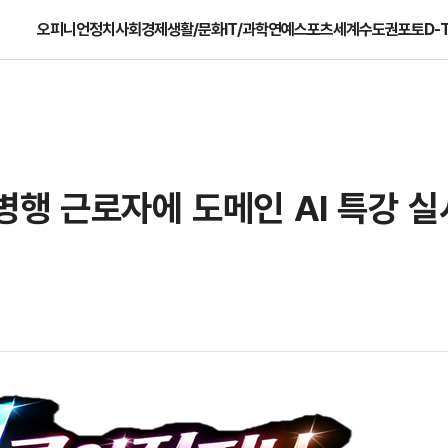
오피니언
정치
사회
경제
생활/문화
IT/과학
연예
스포츠
세계
수도권
포토
D-
행 근로자에 도메인 AI 특강 실