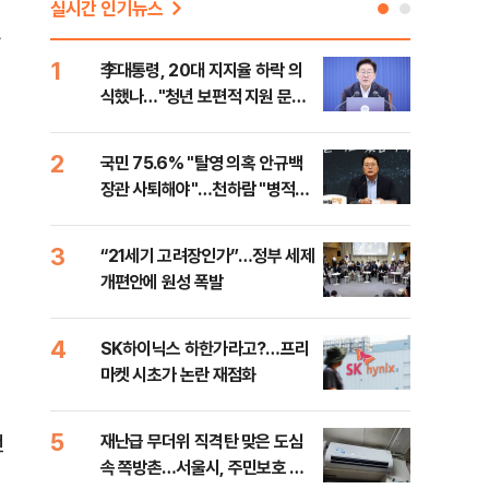
실시간 인기뉴스
자
1
6
李대통령, 20대 지지율 하락 의
[속
식했나…"청년 보편적 지원 문턱
상 
낮춰야"
2
7
국민 75.6% "탈영 의혹 안규백
토스
장관 사퇴해야"…천하람 "병적기
크 
록 즉각 공개하라"
3
8
“21세기 고려장인가”…정부 세제
레버
개편안에 원성 폭발
막히
4
9
SK하이닉스 하한가라고?…프리
경찰
마켓 시초가 논란 재점화
일당
5
10
전
재난급 무더위 직격탄 맞은 도심
대우
속 쪽방촌…서울시, 주민보호 대
임 