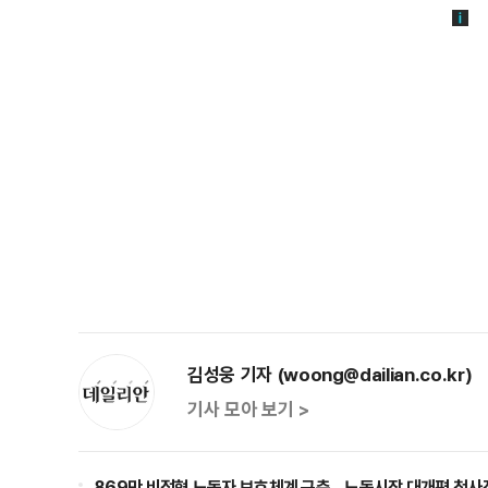
김성웅 기자 (woong@dailian.co.kr)
기사 모아 보기 >
869만 비정형 노동자 보호체계 구축…노동시장 대개편 청사