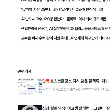
1.7억명 시장 열린다…한-방글라데시 CEPA 원칙적 타결
AI·반도체 교수 120명 뽑는다…폴리텍, 역대 최대 규모 채용
산업인력공단-KT, AI 실무역량 강화 협력…공공서비스 혁신
고수온 피해 우럭·광어 지원 확대…어업재해 복구단가 최대 4
관련기사
단독
포스코홀딩스 다시 담은 블랙록, 왜?…
세계 최대 자산운용사 블랙록(BlackRock)이 약 
이 확인되는 시점에서 글로벌 자금의 한국 핵심 소재
어드바이저스(BlackRock Fund Advisors)는
난 8일 공시했다. 직전 보고서 기준 455만5963주(5
신상 털린 '광주 여고생 살해범'...그런데 '