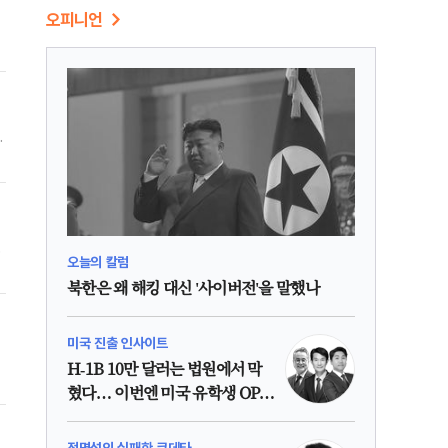
오피니언
사
들
학
송
오늘의 칼럼
변
에
북한은 왜 해킹 대신 '사이버전'을 말했나
미국 진출 인사이트
H-1B 10만 달러는 법원에서 막
혔다… 이번엔 미국 유학생 OPT
인가?
정명섭의 실패한 쿠데타