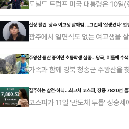
도널드 트럼프 미국 대통령은 10일(
다.11일 금융감독원 전자공시시스
측이 수용불가능한 내용의 답변을 보
(BlackRock Fund Advisor
르면 트럼프 대통령은 10일(현지시간
신상 털린 '광주 여고생 살해범'...그런데 '잘생겼다' 얼
유해 지분율 6.23%(4월22일 기준
광주에서 일면식도 없는 여고생을 살해
스소셜을 통해 “이란의 소위 ‘대표단
보고서 기준 455만5963주(5.23%
신상정보가 온라인에서 빠르게 확산되
다”며 “마음에 들지 않는다. 완전히
부 누리꾼이 외모를 평가하는 댓글을 
주왕산 등산 중이던 초등학생 실종…당국, 이틀째 수
했다.양국은 앞서 1쪽짜리 종전 양
가족과 함께 경북 청송군 주왕산을 
온라인 커뮤니티와 사회관계망서비스(
있었고, 이란 국영 IRNA통신이 이
이 진행되고 있다.11일 경찰 및 소
유됐다. 그러나 해당 사진에는 "잘생겼
종저난 답변을…
A군(11)은 전날 오후 가족과 함께
질주하는 삼전·하닉…최고치 코스피, 장중 7820선 돌
관련된 반응이 이어졌다.이에 대해 
코스피가 11일 '반도체 투톱' 상승세
을 찾은 후 홀로 주봉으로 등산에 
자일 뿐이다. 범죄자한테 왜 인물평가?
최고치를 재경신했다.한국거래소에 따르
소지하지 않은 채 산행에 나섰던 아
사건 겪어…
는 전 거래일보다 300.29포인트(4.
자 전날 오후 5시 53분께 소방 당