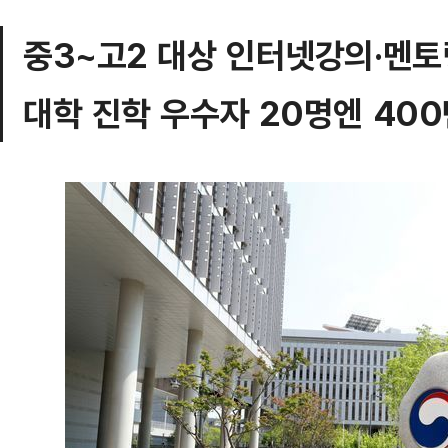
중3~고2 대상 인터넷강의·멘토
대학 진학 우수자 20명엔 40