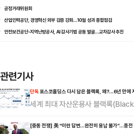
공정거래위원회
산업인력공단, 경영혁신 외부 검증 강화…10월 성과 종합점검
안전보건공단-지역난방공사, AI 감사기법 공동 발굴…교차감사 추진
관련기사
단독
포스코홀딩스 다시 담은 블랙록, 왜?…6년 만에 
세계 최대 자산운용사 블랙록(Black
분을 다시 6%대로 끌어올렸다. 아
되는 시점에서 글로벌 자금의 한국 
[중동 전쟁] 美 “이란 답변…완전히 용납 불가”…종전