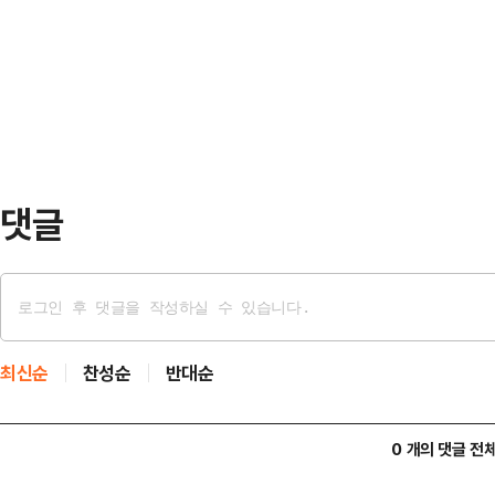
지수는 전장보다 277.31포인트(3.7
은 인력과 장비 등을 동원해 수색작
7825.00를 기록하며 사상 최고
다.경찰과 소…
개인이 홀로 4642억원을 순매수하고
원, 3065억원을 순매도하고 있다.
댓글
최신순
찬성순
반대순
0 개의 댓글 전