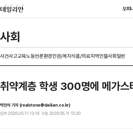
오피
사회
사건사고
교육
노동
언론
환경
인권/복지
식품/의료
지역
인물
사회일반
취약계층 학생 300명에 메가스
박진석 기자 (realstone@dailian.co.kr)
입력 2026.05.11 13:19 수정 2026.05.11 13:20