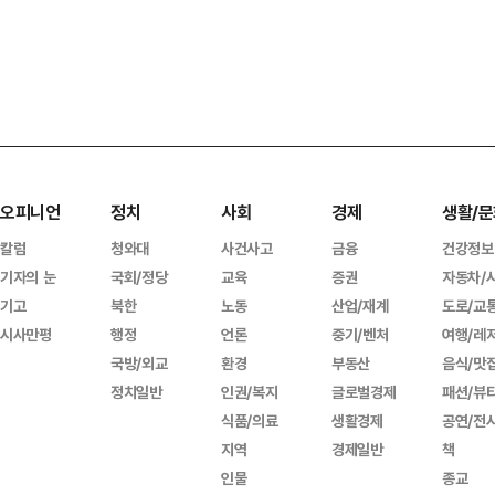
오피니언
정치
사회
경제
생활/문
칼럼
청와대
사건사고
금융
건강정보
기자의 눈
국회/정당
교육
증권
자동차/
기고
북한
노동
산업/재계
도로/교
시사만평
행정
언론
중기/벤처
여행/레
국방/외교
환경
부동산
음식/맛
정치일반
인권/복지
글로벌경제
패션/뷰
식품/의료
생활경제
공연/전
지역
경제일반
책
인물
종교