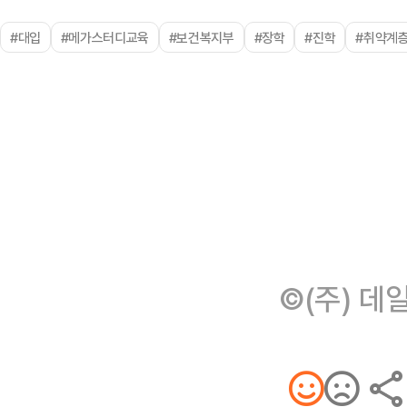
#대입
#메가스터디교육
#보건복지부
#장학
#진학
#취약계
©(주) 데