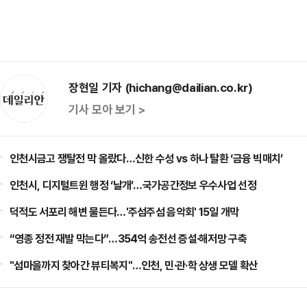
장현일 기자 (hichang@dailian.co.kr)
기사 모아 보기 >
인천시금고 쟁탈전 막 올랐다…신한 수성 vs 하나 탈환 ‘금융 빅매치’
인천시, 디지털트윈 행정 ‘날개’…국가공간정보 우수사업 선정
덕적도 서포리 해변 물든다…'주섬주섬 음악회' 15일 개막
“영종 정전 재발 막는다”…354억 송전선 증설·해저망 구축
"섬마을까지 찾아간 뷰티복지"…인천, 민·관·학 상생 모델 확산