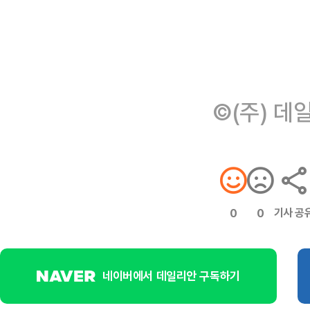
©(주) 데
기사 공
0
0
네이버에서 데일리안 구독하기