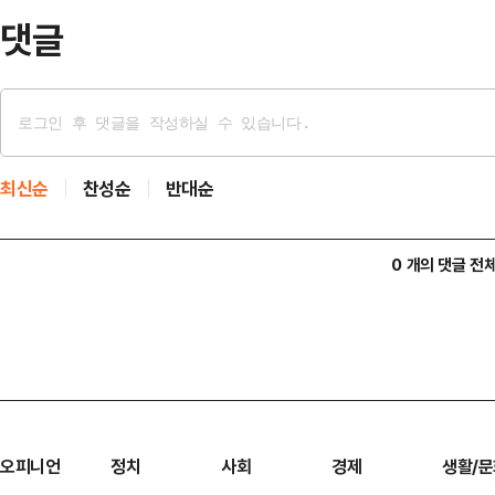
직스 ▲고려아연 ▲삼양식품 등 4…
댓글
최신순
찬성순
반대순
0 개의 댓글 전
오피니언
정치
사회
경제
생활/문