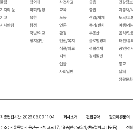
칼럼
청와대
사건사고
금융
건강정보
기자의 눈
국회/정당
교육
증권
자동차/
기고
북한
노동
산업/재계
도로/교
시사만평
행정
언론
중기/벤처
여행/레
국방/외교
환경
부동산
음식/맛
정치일반
인권/복지
글로벌경제
패션/뷰
식품/의료
생활경제
공연/전
지역
경제일반
책
인물
종교
사회일반
날씨
생활문화
최종편집시간: 2026.08.09 11:04
회사소개
편집규약
광고제휴문의
주소 : 서울특별시 용산구 서빙고로 17, 18층(한강로3가,센트럴파크 타워동)
전화 