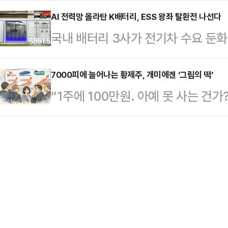
(BlackRock Fund Advisor
종저난 답변을…
부 누리꾼이 외모를 평가하는 댓글을 
AI 전력망 올라탄 K배터리, ESS 왕좌 탈환전 나선다
유해 지분율 6.23%(4월22일 기준
국내 배터리 3사가 전기차 수요 둔화
온라인 커뮤니티와 사회관계망서비스(
보고서 기준 455만5963주(5.23%
업을 다시 키우고 있다. 한때 ESS
유됐다. 그러나 해당 사진에는 "잘생겼
확대와 인공지능(AI) 데이터센터향 
7000피에 늘어나는 황제주, 개미에겐 ‘그림의 떡’
관련된 반응이 이어졌다.이에 대해 
“1주에 100만원. 아예 못 사는 건
도권 회복을 노리고 있다.11일 업계에
자일 뿐이다. 범죄자한테 왜 인물평가?
는 가운데 몸값이 100만원이 넘는 이
은 올해 들어 실적 방어와 북미 생산
사건 겪어…
가격이 지나치게 높은 탓에 개미들이
가시화되고 있다.삼성SDI는 3사 중
한국거래소에 따르면 지난 8일 종가 
영된 사례다. 삼성SDI의 올해 1분기
▲효성중공업 ▲두산 ▲SK하이닉
업…
▲HD현대일렉트릭 ▲삼양식품 ▲
스퀘어 ▲본시스템즈 등 11개사다