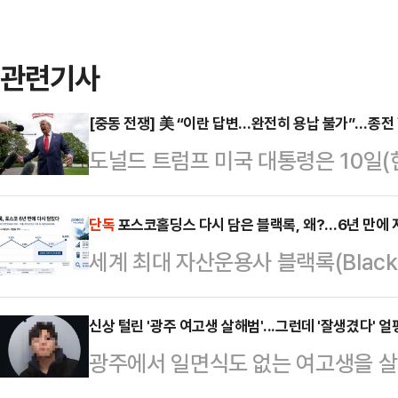
관련기사
[중동 전쟁] 美 “이란 답변…완전히 용납 불가”…종전
도널드 트럼프 미국 대통령은 10일(
측이 수용불가능한 내용의 답변을 보
르면 트럼프 대통령은 10일(현지시간
단독
포스코홀딩스 다시 담은 블랙록, 왜?…6년 만에 
세계 최대 자산운용사 블랙록(Black
스소셜을 통해 “이란의 소위 ‘대표단
분을 다시 6%대로 끌어올렸다. 아
다”며 “마음에 들지 않는다. 완전히
되는 시점에서 글로벌 자금의 한국 
신상 털린 '광주 여고생 살해범'...그런데 '잘생겼다' 얼
했다.양국은 앞서 1쪽짜리 종전 양
광주에서 일면식도 없는 여고생을 살해
다.11일 금융감독원 전자공시시스
있었고, 이란 국영 IRNA통신이 이
신상정보가 온라인에서 빠르게 확산되