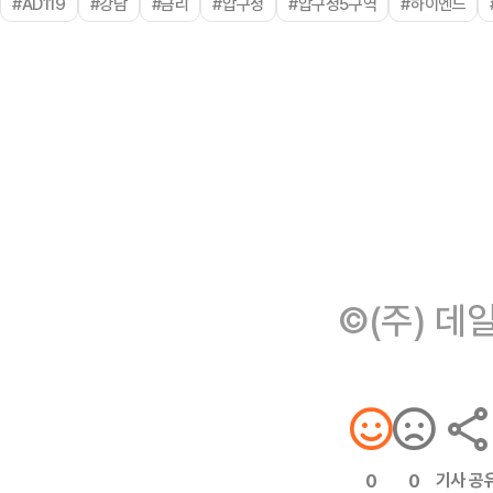
#AD119
#강남
#금리
#압구정
#압구정5구역
#하이엔드
©(주) 데
기사 공
0
0