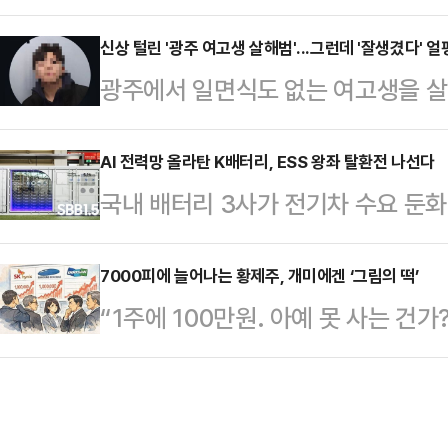
분을 다시 6%대로 끌어올렸다. 아
다”며 “마음에 들지 않는다. 완전히
되는 시점에서 글로벌 자금의 한국 
신상 털린 '광주 여고생 살해범'...그런데 '잘생겼다' 얼
했다.양국은 앞서 1쪽짜리 종전 양
광주에서 일면식도 없는 여고생을 살해
다.11일 금융감독원 전자공시시스
있었고, 이란 국영 IRNA통신이 이
신상정보가 온라인에서 빠르게 확산되
(BlackRock Fund Advisor
종저난 답변을…
부 누리꾼이 외모를 평가하는 댓글을 
AI 전력망 올라탄 K배터리, ESS 왕좌 탈환전 나선다
유해 지분율 6.23%(4월22일 기준
국내 배터리 3사가 전기차 수요 둔화
온라인 커뮤니티와 사회관계망서비스(
보고서 기준 455만5963주(5.23%
업을 다시 키우고 있다. 한때 ESS
유됐다. 그러나 해당 사진에는 "잘생겼
확대와 인공지능(AI) 데이터센터향 
7000피에 늘어나는 황제주, 개미에겐 ‘그림의 떡’
관련된 반응이 이어졌다.이에 대해 
“1주에 100만원. 아예 못 사는 건
도권 회복을 노리고 있다.11일 업계에
자일 뿐이다. 범죄자한테 왜 인물평가?
는 가운데 몸값이 100만원이 넘는 이
은 올해 들어 실적 방어와 북미 생산
사건 겪어…
가격이 지나치게 높은 탓에 개미들이
가시화되고 있다.삼성SDI는 3사 중
한국거래소에 따르면 지난 8일 종가 
영된 사례다. 삼성SDI의 올해 1분기