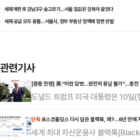
세제개편 후 강남3구 숨고르기…서울 집값은 강북이 끌었다
세제·공급 모두 충돌…서울시, 정부 부동산 정책에 정면 반발
관련기사
[중동 전쟁] 美 “이란 답변…완전히 용납 불가”…종전
도널드 트럼프 미국 대통령은 10일(
측이 수용불가능한 내용의 답변을 보
르면 트럼프 대통령은 10일(현지시간
단독
포스코홀딩스 다시 담은 블랙록, 왜?…6년 만에 
세계 최대 자산운용사 블랙록(Black
스소셜을 통해 “이란의 소위 ‘대표단