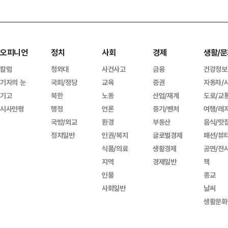
오피니언
정치
사회
경제
생활/문
칼럼
청와대
사건사고
금융
건강정보
기자의 눈
국회/정당
교육
증권
자동차/
기고
북한
노동
산업/재계
도로/교
시사만평
행정
언론
중기/벤처
여행/레
국방/외교
환경
부동산
음식/맛
정치일반
인권/복지
글로벌경제
패션/뷰
식품/의료
생활경제
공연/전
지역
경제일반
책
인물
종교
사회일반
날씨
생활문화