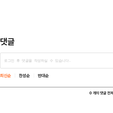
▲효성중공업 ▲두산 ▲SK하이닉
업…
▲HD현대일렉트릭 ▲삼양식품 ▲
스퀘어 ▲본시스템즈 등 11개사다
직스 ▲고려아연 ▲삼양식품 등 4…
댓글
최신순
찬성순
반대순
0 개의 댓글 전