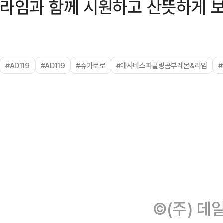
라임과 함께 시원하고 산뜻하게 보
#AD119
#AD119
#슈가로로
#애사비스파클링콤부레몬&라임
©(주) 데