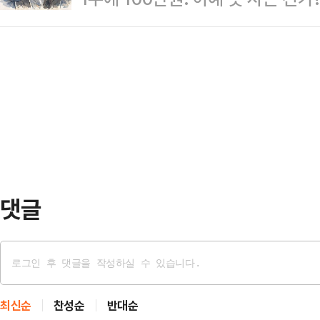
도권 회복을 노리고 있다.11일 업계에
휴대전화를 꺼내 신고하려는 순간 가해
는 가운데 몸값이 100만원이 넘는 이
은 올해 들어 실적 방어와 북미 생산
다고…
가격이 지나치게 높은 탓에 개미들이
가시화되고 있다.삼성SDI는 3사 중
한국거래소에 따르면 지난 8일 종가 
영된 사례다. 삼성SDI의 올해 1분기
▲효성중공업 ▲두산 ▲SK하이닉
업…
▲HD현대일렉트릭 ▲삼양식품 ▲
스퀘어 ▲본시스템즈 등 11개사다
직스 ▲고려아연 ▲삼양식품 등 4…
댓글
최신순
찬성순
반대순