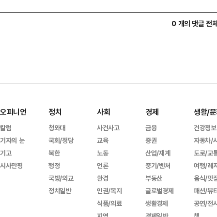
0 개의 댓글 전
오피니언
정치
사회
경제
생활/문
칼럼
청와대
사건사고
금융
건강정보
기자의 눈
국회/정당
교육
증권
자동차/
기고
북한
노동
산업/재계
도로/교
시사만평
행정
언론
중기/벤처
여행/레
국방/외교
환경
부동산
음식/맛
정치일반
인권/복지
글로벌경제
패션/뷰
식품/의료
생활경제
공연/전
지역
경제일반
책