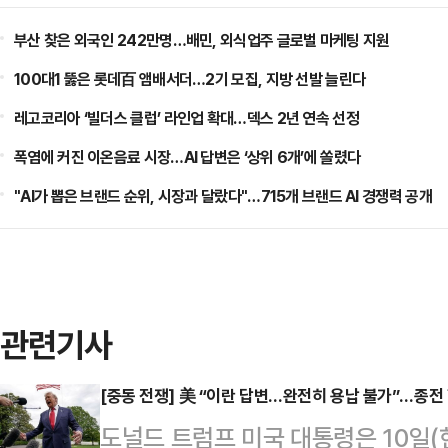
부산 찾은 외국인 242만명…배민, 외식업주 글로벌 마케팅 지원
100대1 뚫은 롯데百 앰배서더…2기 모집, 지방 선발 늘린다
레고코리아 ‘빌더스 클럽’ 라인업 확대…덱스 2년 연속 선정
폭염에 커진 이온음료 시장…AI 답변은 ‘상위 6개’에 쏠렸다
"AI가 뽑은 브랜드 순위, 시장과 달랐다"…715개 브랜드 AI 경쟁력 공개
관련기사
[중동 전쟁] 美 “이란 답변…완전히 용납 불가”…종전
도널드 트럼프 미국 대통령은 10일(