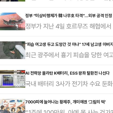
측이 수용불가능한 내용의 답변을 보
르면 트럼프 대통령은 10일(현지시간
정부 “미상비행체가 韓 나무호 타격”…외부 공격 인정
정부가 지난 4일 호르무즈 해협에서
스소셜을 통해 “이란의 소위 ‘대표단
발 및 화재가 미상 비행체의 타격에
다”며 “마음에 들지 않는다. 완전히
사건 발생 후 원인에 신중한 입장을 
"피습 여고생 두고 도망간 것 아냐" 17세 남고생 아버
했다.양국은 앞서 1쪽짜리 종전 양
최근 광주에서 흉기 피습을 당한 여
한 것임을 인정했다.다만 타격한 비
있었고, 이란 국영 IRNA통신이 이
상을 입은 고교생이 당시 상황을 직접
되지 않았고 공격의 주체에 대해서도 
종저난 답변을…
군(17)은 지난 5일 0시 11분쯤 
AI 전력망 올라탄 K배터리, ESS 왕좌 탈환전 나선다
예정이라고 밝혔다.외교부는 10일 
국내 배터리 3사가 전기차 수요 둔화
피해자의 비명을 듣고 "처음에는 멀리
정부 합동 조사결과를 발표했다.박일
업을 다시 키우고 있다. 한때 ESS
명 소리에 그냥 몸이 먼저 움직였다"
과 5월 4일 미상의 …
확대와 인공지능(AI) 데이터센터향 
7000피에 늘어나는 황제주, 개미에겐 ‘그림의 떡’
쓰러진 피해자를 발견했다. 피해자는 
“1주에 100만원. 아예 못 사는 건