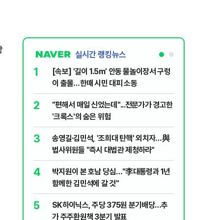
방
실시간 랭킹뉴스
1
6
[속보] '길이 1.5m' 안동 물놀이장서 구렁
'국장만 
이 출몰…한때 시민 대피 소동
'부글부글
2
7
"편해서 매일 신었는데"...전문가가 경고한
“우크라
'크록스'의 숨은 위험
유 3만t
3
8
송영길·김민석, '조희대 탄핵' 외치자…與
정청래 "
법사위원들 "즉시 대법관 제청하라"
민석 "자
4
9
박지원이 본 호남 당심…"李대통령과 1년
이란, 美
함께한 김민석에 갈 것"
즈 통행금
5
10
SK하이닉스, 주당 375원 분기배당…추
[데일리 
가 주주환원책 3분기 발표
민...홈