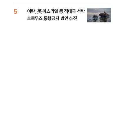
5
10
이란, 美·이스라엘 등 적대국 선박
“언
호르무즈 통행금지 법안 추진
이란
이