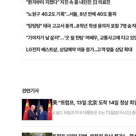
"환자부터 지켰다" 지진 속 몸 내던진 日 의료진
"노원구 40.2도 기록"...서울, 8년 만에 40도 돌파
"탕탕탕" 태국 고교서 총격...8학년 학생 용의자 포함 7명 숨져
"기아차가 날 살려"…'굿 윌 헌팅' 여배우, 교통사고때 타고 있
LG전자 베스트샵, 상담예약 이용 증가...고객 맞춤 상담 확대
관련기사
美 “트럼프, 13일 北京 도착 14일 정상 
도널드 트럼프 미국 대통령은 오는 13일(현지시간) 
터통신 등에 따르면 애나 켈리 미 백악관 부대변인은 1
통령은 수요일(13일) 저녁 베이징에 도착할 예정”이
로 한차례 연기하면서 5월 14~15일 중국을 방문한다고