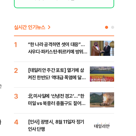
실시간 인기뉴스
1
6
“한 나라 공격하면 셋이 대응”…
[코
사우디·파키스탄·튀르키예 방위동
관망
맹 출범
2
7
[데일리안 주간 포토] 열기에 삼
美 
켜진 한반도! 역대급 폭염에 달아
일자
오른 도심!
는
3
8
北 미사일에 ‘신냉전 경고’…“한
"실
미일 vs 북중러 충돌구도 짙어진
투협
다”
분석
4
9
과
[인사] 광명시, 8월 11일자 정기
“우
인사 단행
러…