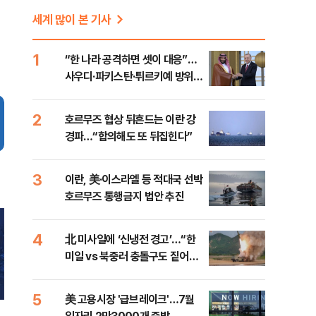
세계 많이 본 기사
1
“한 나라 공격하면 셋이 대응”…
사우디·파키스탄·튀르키예 방위동
맹 출범
2
호르무즈 협상 뒤흔드는 이란 강
경파…“합의해도 또 뒤집힌다”
3
이란, 美·이스라엘 등 적대국 선박
호르무즈 통행금지 법안 추진
4
北 미사일에 ‘신냉전 경고’…“한
미일 vs 북중러 충돌구도 짙어진
다”
5
美 고용시장 '급브레이크'…7월