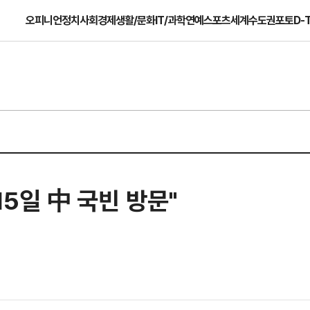
오피니언
정치
사회
경제
생활/문화
IT/과학
연예
스포츠
세계
수도권
포토
D-
15일 中 국빈 방문"