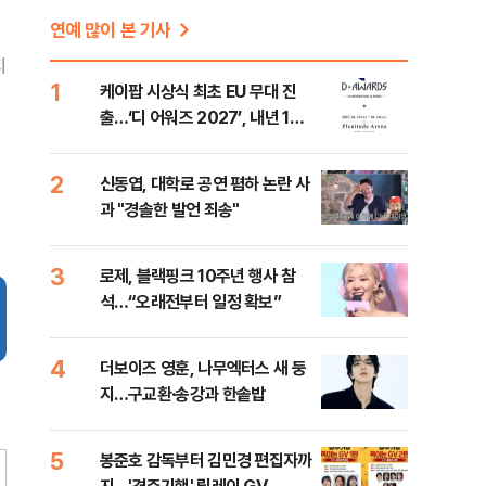
연예 많이 본 기사
지
1
케이팝 시상식 최초 EU 무대 진
출…‘디 어워즈 2027’, 내년 1월
프랑스 파리 개최
2
신동엽, 대학로 공연 폄하 논란 사
과 "경솔한 발언 죄송"
3
로제, 블랙핑크 10주년 행사 참
석…“오래전부터 일정 확보”
4
더보이즈 영훈, 나무엑터스 새 둥
지…구교환·송강과 한솥밥
5
봉준호 감독부터 김민경 편집자까