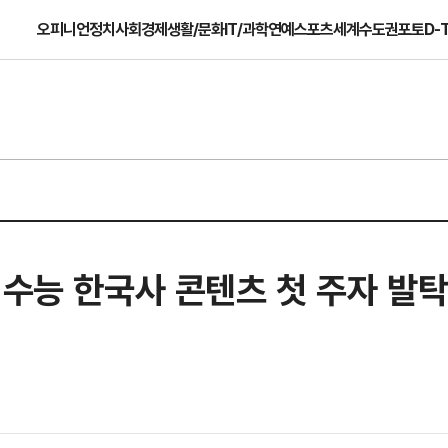
오피니언
정치
사회
경제
생활/문화
IT/과학
연예
스포츠
세계
수도권
포토
D-
 수능 한국사 콘텐츠 첫 주자 발