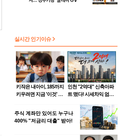
지…'경주기행' 릴레이 GV