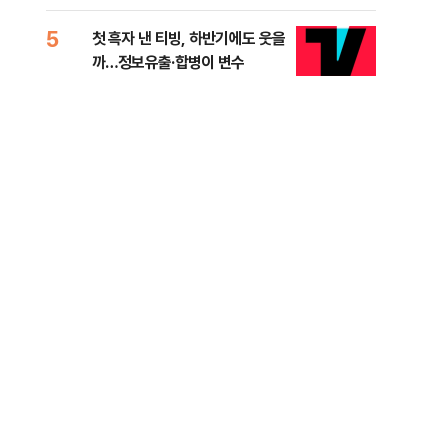
적 미달 비판
5
10
첫 흑자 낸 티빙, 하반기에도 웃을
[코
까…정보유출·합병이 변수
더 