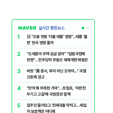
실시간 랭킹뉴스
1
6
日 "오봉 연휴 '더블 태풍' 영향"...태풍 '돌
[단독] 
핀' 한국 영향 줄까
로…3.70
2
7
"오세훈이 주택 공급 않아" "입법과정에
[코인뉴스
반영"…민주당의 부동산 세제개편 해법은
다…큰 변
3
8
버핏 "美 증시, 투자 아닌 도박이..." 과열
與김승원,
신호에 경고
"내용 다
4
9
"탄약 왜 부족한 거야"…트럼프, '이란전
“월급만으
무기고 고갈'에 국방장관 질책
탄 청년들 
5
10
집주인 들어오고 전세대출 막히고…세입
근거는 '
자 보호책은 어디에
부수, 공