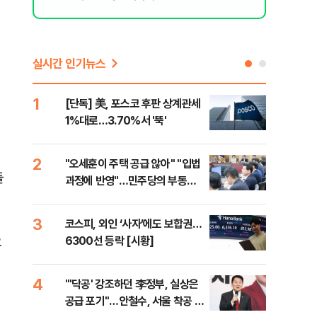
실시간 인기뉴스
1
6
[단독] 美, 포스코 후판 상계관세
[르
1%대로…3.70%서 '뚝'
비…
2
7
"오세훈이 주택 공급 않아" "입법
네이
들
과정에 반영"…민주당의 부동산
외연
세제개편 해법은
출(
3
8
코스피, 외인 ‘사자’에도 보합권…
[속
오
6300선 등락 [시황]
감사
4
9
"'닥공' 강조하던 李정부, 실상은
민주
공급 포기"…안철수, 서울 착공 실
공…