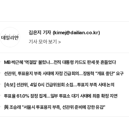
김은지 기자 (kimej@dailian.co.kr)
기사 모아 보기 >
MB·박근혜 '역결집' 불렀나…전직 대통령 카드도 판세 못 흔들었다
선관위, 투표용지 부족 사태에 자정 긴급회의…장동혁 "개표 중단" 요구
[속보] 선관위, 4일 0시 긴급위원회 소집…투표지 부족 사태 논의
투표율 61.0% 잠정 집계…일부 투표소 대기 사태에 최종 확정 지연
與 조승래 "서울시 투표용지 부족, 선관위 준비에 강한 유감"