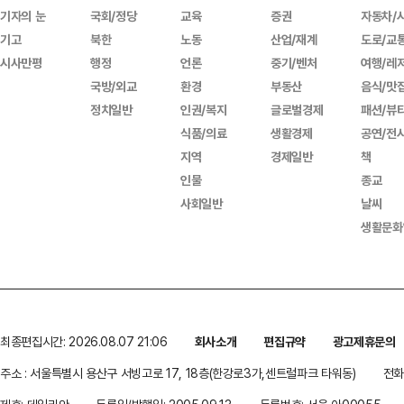
기자의 눈
국회/정당
교육
증권
자동차/
기고
북한
노동
산업/재계
도로/교
시사만평
행정
언론
중기/벤처
여행/레
국방/외교
환경
부동산
음식/맛
정치일반
인권/복지
글로벌경제
패션/뷰
식품/의료
생활경제
공연/전
지역
경제일반
책
인물
종교
사회일반
날씨
생활문화
최종편집시간: 2026.08.07 21:06
회사소개
편집규약
광고제휴문의
주소 : 서울특별시 용산구 서빙고로 17, 18층(한강로3가,센트럴파크 타워동)
전화 