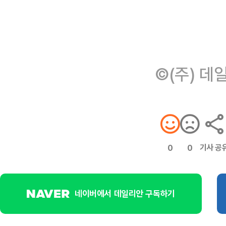
©(주) 데
기사 공
0
0
네이버에서 데일리안 구독하기