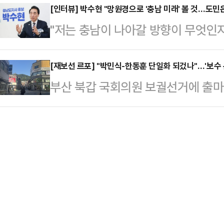
정당을 상징하는 붉은색이나 파란색을
[인터뷰] 박수현 "망원경으로 '충남 미래' 볼 것…도민
후보 캠프 앞은 소위 '윤어게인'이 점
"저는 충남이 나아갈 방향이 무엇인지
전체를 뒤덮기 마련이지만 이날 풍경
령" 등을 외치거나 태극기와 성조기를
경을 가지고 멀리 볼 테니, 도민은 
정색 반팔 티셔츠를 입은 청년, 꽃무
는…
어민주당 충남도지사 후보는 현재 충
[재보선 르포] "박민식-한동훈 단일화 되겄나"…'보수 
이고 누가 동네 주민인지 쉽게 구분
부산 북갑 국회의원 보궐선거에 출마
력을 가진 리더가 아니라면 기회를 
기다리며 건물을 중심으로 늘어선 행
후보가 '맞불' 개소식으로 뜨겁게 맞붙
위원회 국가균형성장특별위원회(균형
연했다. 이들은 강렬한…
거리에서는 보수 후보 단일화 가능성
정부의 지역 균형 발전 청사진을 그
했다. 두 후보 모두 완주 의지를 단
라고 자부했다.박수현 후보는 10일
이라는 의견이 적지 않았다. 그럼에
데일리안과의 인터뷰를 통…
주당 후보를 꺾기 위해서는 단일화가
다.젊음의거리에서 만난 이규해(78세
로 단일화를 하…