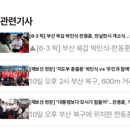
관련기사
[6·3 픽] 부산 북갑 박민식·한동훈, 한날한시 개소식…
뉴스]
▲[6·3 픽] 부산 북갑 박민식·한동
프 총출동6·3 지방선거와 함께 치
출마한 박민식 국민의힘 후보와 한동
[재보선 현장] '지도부 총출동' 박민식 vs '주민과 함
10일 오후 2시 부산 북구, 600m
개소식을 연다.이날 정치권에 따르면,
의 두 보수 후보, 국민의힘 박민식·
시 북구 덕천동 대향빌딩에서 진행된
보는 부산 북구에서 서로가 "내가 진
[재보선 현장] "대통령보다 모시기 힘들어"…한동훈, 
딩에서 행사를 갖는다. 두 사람의 사
10일 오후 부산 북구에 위치한 한동
에 집중했다.박민식 후보와 한동훈 
후보 개소식에는 국민의힘 장동혁 
예비후보의 선거사무소 앞. 보통 
소 개소식을 열었다. 같은 하늘 아래
중진 의원들이 대…