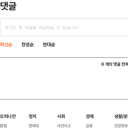
댓글
최신순
찬성순
반대순
0 개의 댓글 전
오피니언
정치
사회
경제
생활/문
칼럼
청와대
사건사고
금융
건강정보