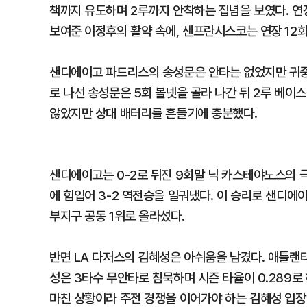
책까지 유도하며 2루까지 안착하는 집념을 보였다. 연
보여준 이정후의 활약 속에, 샌프란시스코는 연장 12회
샌디에이고 파드리스의 송성문은 안타는 없었지만 귀중
로 나선 송성문은 5회 볼넷을 골라 나간 뒤 2루 베이
않았지만 상대 배터리를 흔들기에 충분했다.
샌디에이고는 0-2로 뒤진 9회말 닉 카스테야노스의 
에 힘입어 3-2 역전승을 일궈냈다. 이 승리로 샌디에이
부지구 공동 1위로 올라섰다.
반면 LA 다저스의 김혜성은 아쉬움을 남겼다. 애틀랜
성은 3타수 무안타로 침묵하며 시즌 타율이 0.289로
마친 상황이라 주전 경쟁을 이어가야 하는 김혜성 입장