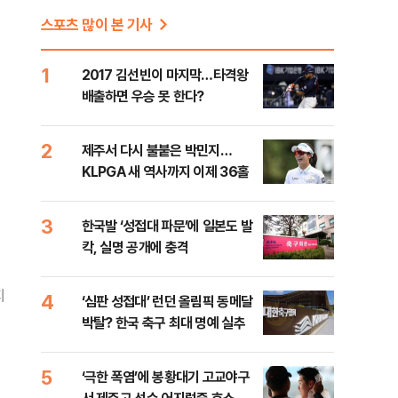
스포츠 많이 본 기사
1
2017 김선빈이 마지막…타격왕
배출하면 우승 못 한다?
2
제주서 다시 불붙은 박민지…
KLPGA 새 역사까지 이제 36홀
3
한국발 ‘성접대 파문’에 일본도 발
칵, 실명 공개에 충격
지
4
‘심판 성접대’ 런던 올림픽 동메달
박탈? 한국 축구 최대 명예 실추
5
‘극한 폭염’에 봉황대기 고교야구