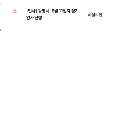
람, 의원 최초 논산훈련소 2박3일
을
'입소'
5
10
[인사] 광명시, 8월 11일자 정기
SK
인사 단행
당…
수
이