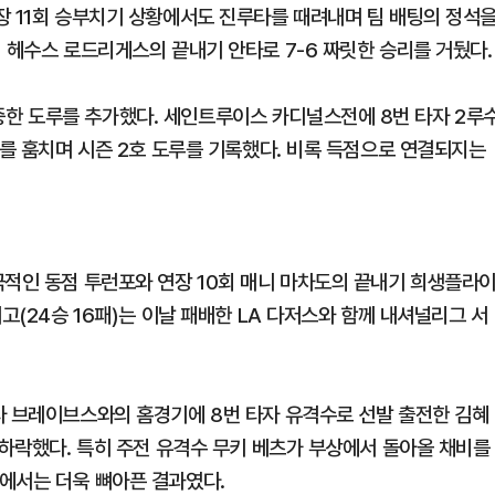
장 11회 승부치기 상황에서도 진루타를 때려내며 팀 배팅의 정석
 헤수스 로드리게스의 끝내기 안타로 7-6 짜릿한 승리를 거뒀다.
한 도루를 추가했다. 세인트루이스 카디널스전에 8번 타자 2루
스를 훔치며 시즌 2호 도루를 기록했다. 비록 득점으로 연결되지는
극적인 동점 투런포와 연장 10회 매니 마차도의 끝내기 희생플라
고(24승 16패)는 이날 패배한 LA 다저스와 함께 내셔널리그 서
타 브레이브스와의 홈경기에 8번 타자 유격수로 선발 출전한 김혜
 하락했다. 특히 주전 유격수 무키 베츠가 부상에서 돌아올 채비를
에서는 더욱 뼈아픈 결과였다.