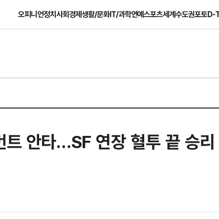
오피니언
정치
사회
경제
생활/문화
IT/과학
연예
스포츠
세계
수도권
포토
D-
번트 안타…SF 연장 혈투 끝 승리