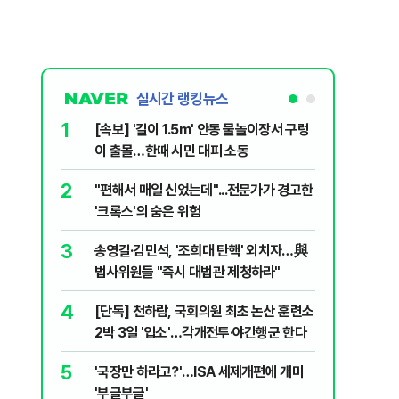
실시간 랭킹뉴스
1
6
[속보] '길이 1.5m' 안동 물놀이장서 구렁
'7번째 
이 출몰…한때 시민 대피 소동
한투·한화 
2
7
"편해서 매일 신었는데"...전문가가 경고한
李대통령,
'크록스'의 숨은 위험
의…"과감
3
8
송영길·김민석, '조희대 탄핵' 외치자…與
박지원이 
법사위원들 "즉시 대법관 제청하라"
함께한 김
4
9
[단독] 천하람, 국회의원 최초 논산 훈련소
정청래 "
2박 3일 '입소'…각개전투·야간행군 한다
민석 "자
5
10
'국장만 하라고?'…ISA 세제개편에 개미
[데일리 
'부글부글'
민...홈