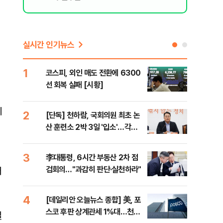
실시간 인기뉴스
1
6
코스피, 외인 매도 전환에 6300
'눈
선 회복 실패 [시황]
시간
리
2
7
[단독] 천하람, 국회의원 최초 논
'국
산 훈련소 2박 3일 '입소'…각개
에 
전투·야간행군 한다
3
8
李대통령, 6시간 부동산 2차 점
[내
검회의…"과감히 판단·실천하라"
나기
때
4
9
[데일리안 오늘뉴스 종합] 美, 포
"동
스코 후판 상계관세 1%대…천하
내"
실