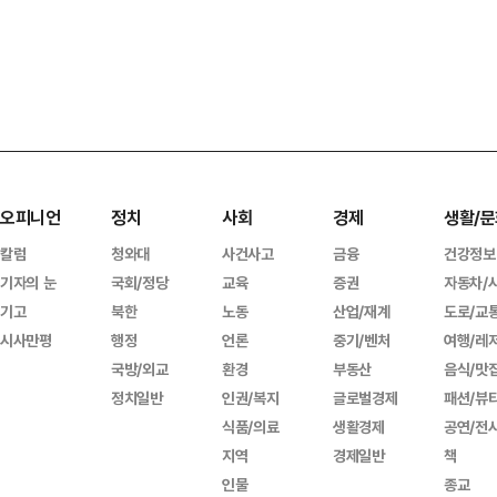
오피니언
정치
사회
경제
생활/문
칼럼
청와대
사건사고
금융
건강정보
기자의 눈
국회/정당
교육
증권
자동차/
기고
북한
노동
산업/재계
도로/교
시사만평
행정
언론
중기/벤처
여행/레
국방/외교
환경
부동산
음식/맛
정치일반
인권/복지
글로벌경제
패션/뷰
식품/의료
생활경제
공연/전
지역
경제일반
책
인물
종교