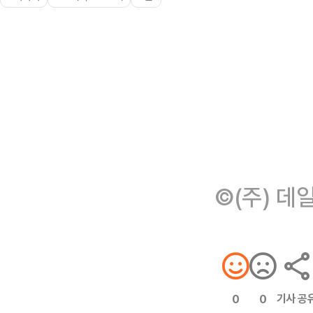
©(주) 데
기사 공
0
0