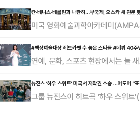
나 강미나는 잘 못 보는 호러 영화를
지, 이여름, 이화원, 유선호가 합류
바라보면서 자연스럽게 ‘기리고’에 
칸·베니스·베를린과 나란히…부국제, 오스카 새 관문 됐다
이 시리즈의 두 번째 항해는 한 편의 
미국 영화예술과학아카데미(AMPAS
리고의 저주로 인해 죽음을 예고받
들’이 개봉 당시 ‘베놈 2’, ‘글래디에
장편영화상 출품 규정을 손 본다. 
스 ‘기리고’에서 뛰어난 외모로 주목
에서 벗어나, 세계 주요 국제영화제
#백상예술대상 레드카펫 수 놓은 스타들 #데뷔 40주
잘 못 본다”는 강미나였지만, ‘기리
연예, 문화, 스포츠 현장에서는 늘
부여하기로 하면서다. 여기에 부산
려움을 이겨나갔다.“귀신이 등장하는
<주간 사진관>은 일주일 동안 현장
하게 포함되며 국제 영화계에서의 존
‘기리고’를 찍…
히 주목받은 사진을 한 번에 독자들
뉴진스 ‘하우 스위트’ 미국서 저작권 소송 …어도어 “표
과학아카데미는 제99회 아카데미 
그룹 뉴진스이 히트곡 ‘하우 스위트’(
>백상예술대상 레드카펫 행사가 열린
영화상 출품 기준을 확대했다. 기존
일(현지시간) 빌보드에 따르면 작곡
들이 시선을 사로잡았다. 세계적인 
정위원회가 자국 대표 영화 한 편을
‘하우 스위트’가 자신들의 데모곡 ‘원 오
다. 영화 '와일드씽'에서 아이돌로 변
제했다며 로열티 배분을 요구하는 
수 없던 왕리본 패션으로 화제를 모