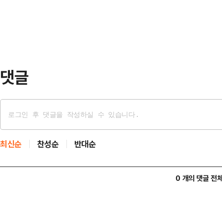
트 등은 지난 2024년 1월 퍼블리
고, 뉴진스 곡 후보로 제출할 톱라인
이들은 작업물을 제출했지만 채택되지
트’의…
댓글
최신순
찬성순
반대순
0 개의 댓글 전