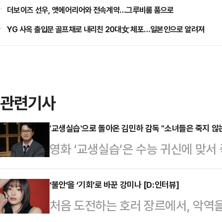
더보이즈 선우, 앳에어리어와 전속계약…그루비룸 품으로
YG 사옥 출입문 골프채로 내리친 20대女 체포…일본인으로 알려져
관련기사
'교생실습'으로 돌아온 김민하 감독 "소녀들은 죽지 않는
영화 ‘교생실습’은 수능 귀신에 맞서
교생과 흑마술 동아리 소녀들의 사투를
녀들과 학교괴담: 개교기념일’(이하 
‘불안’을 ‘기회’로 바꾼 강미나 [D:인터뷰]
처음 도전하는 호러 장르에서, 악역을
유쾌하게 비틀었던 김민하 감독이 다