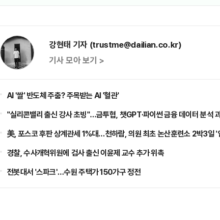
강현태 기자 (trustme@dailian.co.kr)
기사 모아 보기 >
AI '쌀' 반도체 주춤? 주목받는 AI '혈관'
"실리콘밸리 출신 강사 초빙"…금투협, 챗GPT·파이썬 금융 데이터 분석 
美, 포스코 후판 상계관세 1%대…천하람, 의원 최초 논산훈련소 2박3일 '
경찰, 수사개혁위원에 검사 출신 이윤제 교수 추가 위촉
전봇대서 '스파크'…수원 주택가 150가구 정전