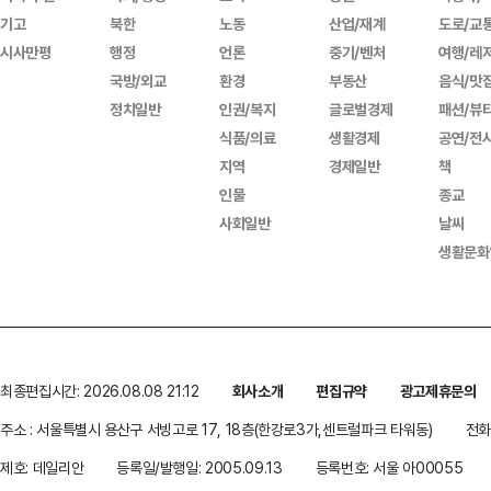
기고
북한
노동
산업/재계
도로/교
시사만평
행정
언론
중기/벤처
여행/레
국방/외교
환경
부동산
음식/맛
정치일반
인권/복지
글로벌경제
패션/뷰
식품/의료
생활경제
공연/전
지역
경제일반
책
인물
종교
사회일반
날씨
생활문화
최종편집시간: 2026.08.08 21:12
회사소개
편집규약
광고제휴문의
주소 : 서울특별시 용산구 서빙고로 17, 18층(한강로3가,센트럴파크 타워동)
전화 
제호: 데일리안
등록일/발행일: 2005.09.13
등록번호: 서울 아00055