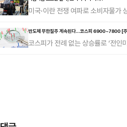
기대감으로 주가가 치솟았다가 폭락장을
진행한 수요예측에서 희망밴드(5300
미국·이란 전쟁 여파로 소비자물가 
다는 관측이다.10일 금융투자업계 및
를 확정했다.당시 수요예측에 참여한
우려가 커지고 있다.물가 상승을 억
2008년 서브프라임 모기지 사태를
미제시 비율 포함…
이 기업 활동은 물론 주식시장에도 
반도체 무한질주 계속된다…코스피 6900~7800 [주
마이클 버리는 최근 증시 상승세를 '
코스피가 전례 없는 상승률로 ‘전인미
인플레이션 국면에서 '재미'를 보는 
리는 최근 온라인 뉴스레터 플랫폼을
대형주 중심의 강세가 계속될 전망이
오 조정은 새로운 기회가 될 수 있다
(AI)"이라며 "주가가 …
밴드로 6900~7800선을 제시했다
지수는 1년 전보다 2.6% 오른 119.
스피지수는 전 거래일 대비 7.95포인트
2024년 7월 이후 최대 상승 폭이다
마쳤다.지난주(4~8일) 코스피는 67
…
4거래일 연속 종가 기준 사상 최고
로 7500선을 돌파했다.증시 주도
하…
댓글