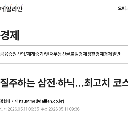
오피
경제
금융
증권
산업/재계
중기/벤처
부동산
글로벌경제
생활경제
경제일반
질주하는 삼전·하닉…최고치 코스피
강현태 기자 (trustme@dailian.co.kr)
입력 2026.05.11 09:35 수정 2026.05.11 09:36