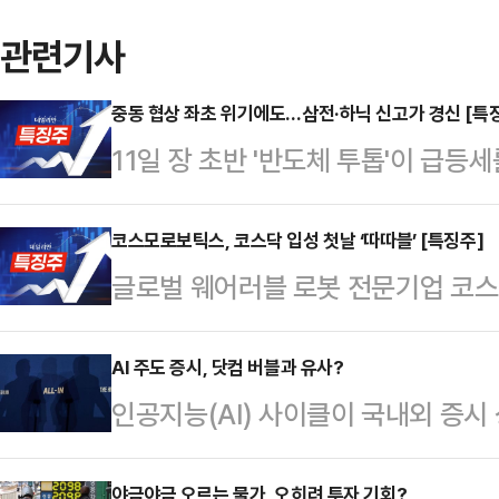
관련기사
중동 협상 좌초 위기에도…삼전·하닉 신고가 경신 [특
11일 장 초반 '반도체 투톱'이 급
전 9시 5분 SK하이닉스는 전장 대비 
이다.같은시각 삼성전자도 전 거래일 
코스모로보틱스, 코스닥 입성 첫날 ‘따따블’ [특징주]
글로벌 웨어러블 로봇 전문기업 코
거래되고 있다.그밖에 DB하이텍(8.
날 ‘따따블(공모가 4배)’ 달성에 성
전 도널드 트럼프 미 대통령이 종전 
전 9시 3분 현재 코스모로보틱스는 공
AI 주도 증시, 닷컴 버블과 유사?
하며 협상 좌초 위기가 대두됐음에도
인공지능(AI) 사이클이 국내외 증시
7750원) 오른 2만3750원에 거
모양새다.지난 금요일 미국 증시에서 
운데 과열을 우려하는 목소리가 늘어
4000원까지 치솟았다.앞서 코스
야금야금 오르는 물가, 오히려 투자 기회?