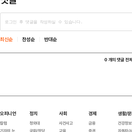
최신순
찬성순
반대순
0 개의 댓글 전
오피니언
정치
사회
경제
생활/문
칼럼
청와대
사건사고
금융
건강정보
기자의 눈
국회/정당
교육
증권
자동차/