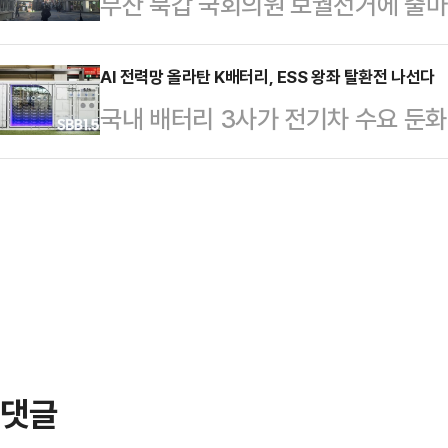
부산 북갑 국회의원 보궐선거에 출마
피해자의 비명을 듣고 "처음에는 멀리
정부 합동 조사결과를 발표했다.박일
후보가 '맞불' 개소식으로 뜨겁게 맞붙
명 소리에 그냥 몸이 먼저 움직였다"
과 5월 4일 미상의 …
거리에서는 보수 후보 단일화 가능성
AI 전력망 올라탄 K배터리, ESS 왕좌 탈환전 나선다
쓰러진 피해자를 발견했다. 피해자는 
국내 배터리 3사가 전기차 수요 둔화
했다. 두 후보 모두 완주 의지를 단
휴대전화를 꺼내 신고하려는 순간 가해
업을 다시 키우고 있다. 한때 ESS
이라는 의견이 적지 않았다. 그럼에
다고…
확대와 인공지능(AI) 데이터센터향 
주당 후보를 꺾기 위해서는 단일화가
도권 회복을 노리고 있다.11일 업계에
다.젊음의거리에서 만난 이규해(78세
은 올해 들어 실적 방어와 북미 생산
로 단일화를 하…
가시화되고 있다.삼성SDI는 3사 중
영된 사례다. 삼성SDI의 올해 1분기
업…
댓글