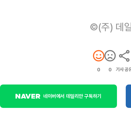
©(주) 데
기사 공
0
0
네이버에서 데일리안 구독하기