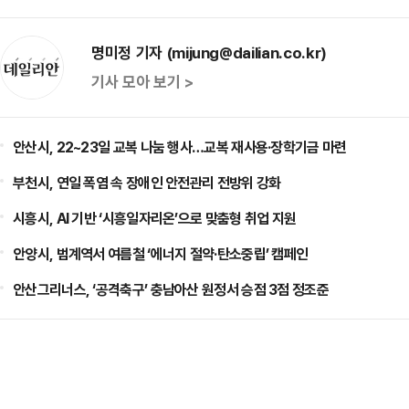
명미정 기자 (mijung@dailian.co.kr)
기사 모아 보기 >
안산시, 22~23일 교복 나눔 행사…교복 재사용·장학기금 마련
부천시, 연일 폭염 속 장애인 안전관리 전방위 강화
시흥시, AI 기반 ‘시흥일자리온’으로 맞춤형 취업 지원
안양시, 범계역서 여름철 ‘에너지 절약·탄소중립’ 캠페인
안산그리너스, ‘공격축구’ 충남아산 원정서 승점 3점 정조준