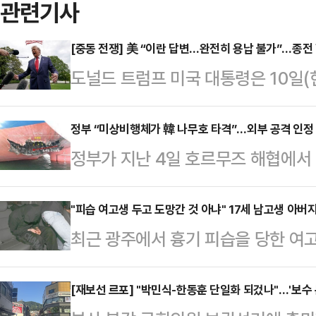
관련기사
[중동 전쟁] 美 “이란 답변…완전히 용납 불가”…종전
도널드 트럼프 미국 대통령은 10일(
측이 수용불가능한 내용의 답변을 보
르면 트럼프 대통령은 10일(현지시간
정부 “미상비행체가 韓 나무호 타격”…외부 공격 인정
정부가 지난 4일 호르무즈 해협에서
스소셜을 통해 “이란의 소위 ‘대표단
발 및 화재가 미상 비행체의 타격에
다”며 “마음에 들지 않는다. 완전히
사건 발생 후 원인에 신중한 입장을 
"피습 여고생 두고 도망간 것 아냐" 17세 남고생 아버
했다.양국은 앞서 1쪽짜리 종전 양
최근 광주에서 흉기 피습을 당한 여
한 것임을 인정했다.다만 타격한 비
있었고, 이란 국영 IRNA통신이 이
상을 입은 고교생이 당시 상황을 직접
되지 않았고 공격의 주체에 대해서도 
종저난 답변을…
군(17)은 지난 5일 0시 11분쯤 
[재보선 르포] "박민식-한동훈 단일화 되겄나"…'보수 
예정이라고 밝혔다.외교부는 10일 