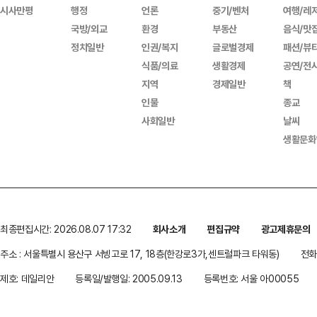
시사만평
행정
언론
중기/벤처
여행/레
국방/외교
환경
부동산
음식/맛
정치일반
인권/복지
글로벌경제
패션/뷰
식품/의료
생활경제
공연/전
지역
경제일반
책
인물
종교
사회일반
날씨
생활문화
최종편집시간: 2026.08.07 17:32
회사소개
편집규약
광고제휴문의
주소 : 서울특별시 용산구 서빙고로 17, 18층(한강로3가,센트럴파크 타워동)
전화 
제호: 데일리안
등록일/발행일: 2005.09.13
등록번호: 서울 아00055