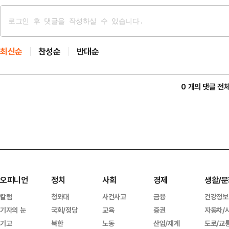
최신순
찬성순
반대순
0 개의 댓글 전
오피니언
정치
사회
경제
생활/문
칼럼
청와대
사건사고
금융
건강정보
기자의 눈
국회/정당
교육
증권
자동차/
기고
북한
노동
산업/재계
도로/교