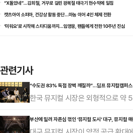
“X돌았네”…김희철, 거꾸로 걸린 광복절 태극기 현수막에 일침
캣츠아이 소피아, 건강상 활동 중단…마농 이어 4인 체제 전환
‘미워요’로 시작해 스타디움까지…임영웅, 팬들에게 전한 10주년 진심
관련기사
“수도권 83% 독점 장벽 깨질까”…딤프 뮤지컬캠퍼스
한국 뮤지컬 시장은 외형적으로 약 
하고 있지만, 그 이면에는 ‘수도권 
지고 있다. 공연장이라는 물리적 인
부산에 밀려 자존심 꺾인 ‘뮤지컬 도시’ 대구, 뮤지컬 매
대구 뮤지컬 시장이 양적 공급 확대
시 수도권에 몰리면서 나타난 현상이