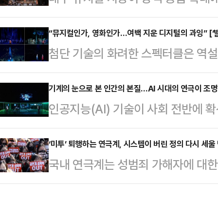
락세를 면치 못하고 있다.지난해 공
대구국제뮤지컬페스티벌(DIMF, 이하
면, 대구 지역의 뮤지컬 공연 건수는
“뮤지컬인가, 영화인가…여백 지운 디지털의 과잉” [‘
켰다. 이는 단순히 교육의 범위를 넓
첨단 기술의 화려한 스펙터클은 역
상위권을 유지했다. 하지만 티켓 판매
획하고 제작하여 유통까지 완결 짓
상상력의 여백을 지우고 있다. 기술
127억원에 그쳤다. 이는 대구보다 
인 움직임으로 풀이…
고, 관객은 수동적인 시청자로 전락
기계의 눈으로 본 인간의 본질…AI 시대의 연극이 조
약 304억원의 판매 실적과 비교했을
인공지능(AI) 기술이 사회 전반에 
우의 신체와 관객의 상상이 비어 있
한 지표는 대구 뮤지컬 시장이 ‘외화
로 수용하고 있다. 그런데 최근 공
러나 최근의 무대는 모든 공간을 영
는 공연 …
첨단을 무대 위에 구현하는 수준에 머
‘미투’ 퇴행하는 연극계, 시스템이 버린 정의 다시 세울 
을 주지 않는다. 최승연 평론가는 “
국내 연극계는 성범죄 가해자에 대한
재를 거울삼아, 인간만이 가진 고유
공간이 만드는 예술이며 무대가 그 
위 수사, 가해 배우의 복귀 시도가 맞물
흐름이 뚜렷해지고 있다.이러한 경향의 
큰 울림을 줄 수 있다”고…
하려 했던 윤리적 기준이 퇴보하고 
벽한 데이터를 바탕으로 최적의 답을