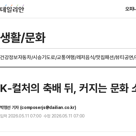
오피
생활/문화
건강정보
자동차/시승기
도로/교통
여행/레저
음식/맛집
패션/뷰티
공연
K-컬처의 축배 뒤, 커지는 문화
박정선 기자 (composerjs@dailian.co.kr)
입력 2026.05.11 07:00 수정 2026.05.11 07:00