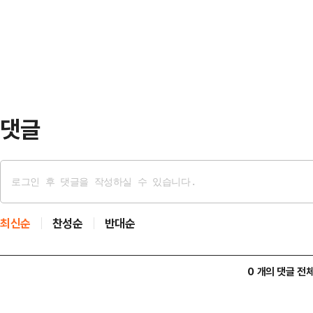
계와 업계 자정 시스템의 부재 속에
고 소멸할 수밖에 없는 인간의 한계를
대책 마련이 시급하다는 지적이 나온
는 시도가 이어…
력범죄의 처벌 등에 관한 특례법 위반
표 A씨에 대한 항소심에서 원심의 징
행유예 2년…
댓글
최신순
찬성순
반대순
0 개의 댓글 전