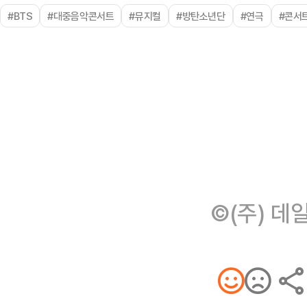
#BTS
#대중음악콘서트
#뮤지컬
#방탄소년단
#연극
#콘서
©(주) 데