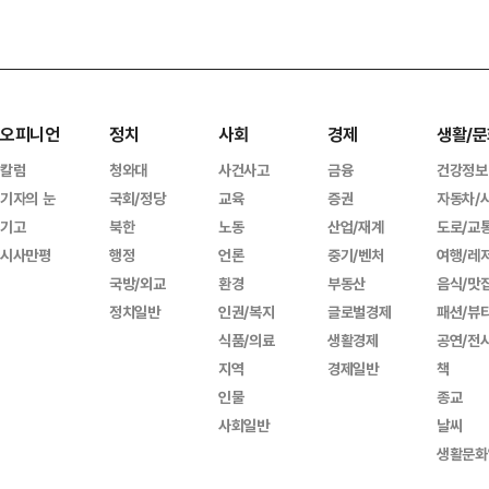
오피니언
정치
사회
경제
생활/문
칼럼
청와대
사건사고
금융
건강정보
기자의 눈
국회/정당
교육
증권
자동차/
기고
북한
노동
산업/재계
도로/교
시사만평
행정
언론
중기/벤처
여행/레
국방/외교
환경
부동산
음식/맛
정치일반
인권/복지
글로벌경제
패션/뷰
식품/의료
생활경제
공연/전
지역
경제일반
책
인물
종교
사회일반
날씨
생활문화