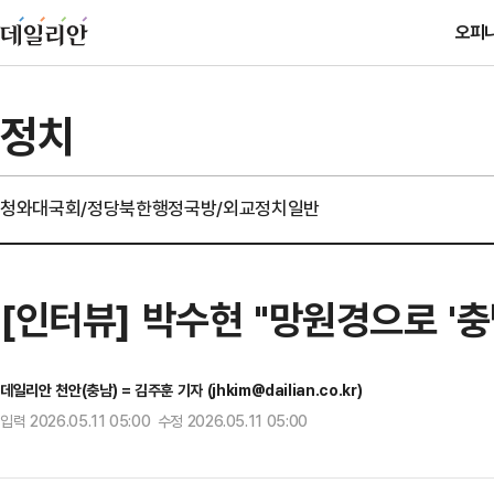
오피
정치
청와대
국회/정당
북한
행정
국방/외교
정치일반
[인터뷰] 박수현 "망원경으로 '충
데일리안 천안(충남) = 김주훈 기자 (jhkim@dailian.co.kr)
입력 2026.05.11 05:00 수정 2026.05.11 05:00