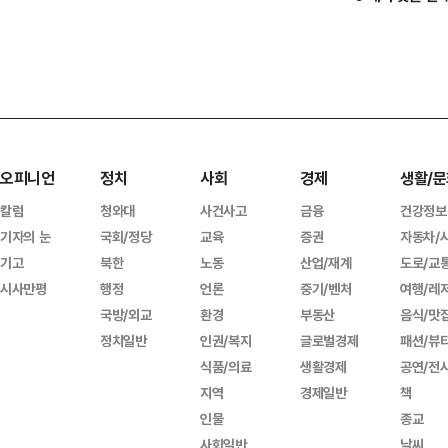
오피니언
정치
사회
경제
생활/문
칼럼
청와대
사건사고
금융
건강정보
기자의 눈
국회/정당
교육
증권
자동차/
기고
북한
노동
산업/재계
도로/교
시사만평
행정
언론
중기/벤처
여행/레
국방/외교
환경
부동산
음식/맛
정치일반
인권/복지
글로벌경제
패션/뷰
식품/의료
생활경제
공연/전
지역
경제일반
책
인물
종교
사회일반
날씨