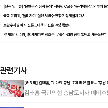
[단독 인터뷰] '윤민우와 징계 논의' 지목된 C교수 "윤리위원장, 외부와 논
국힘 윤리위, '돌려차기' 실언 서범수·진종오 징계절차 개시
보완수사권 폐지 진통…대책 마련은 야당 몫됐나
'경제통' 박수영, 李 세제개편 정조준…"출산·입양 공제 없애고 세금폭탄"
관련기사
[6·3 픽] 김태흠, '위대한 충남' 7대 비전 발표…"충남
김태흠 국민의힘 충남도지사 예비후보
핵심 청사진을 공개하며 본격적인 정책