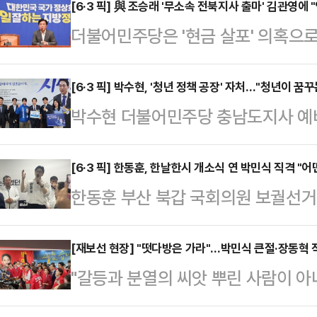
일 오후 천안 백석동에 위치한 '더쎈
[6·3 픽] 與 조승래 '무소속 전북지사 출마' 김관영에 
더불어민주당은 '현금 살포' 의혹으로
전 및 15개 시군 공약'을 전격 발표
영 전북도지사에 대해 "영구 복당 
제 성장의 중심축으로 세우고, 도민들
은 10일 오후 국회에서 개최한 기자
[6·3 픽] 박수현, '청년 정책 공장' 자처…"청년이 꿈꾸
신안을 담는 데 주력했다.김 후보가 
박수현 더불어민주당 충남도지사 예
하겠다고 하는데, 누구 맘대로 복당
년·복지 △스마트농업 △문화·관광
원하는 '청년 정책의 공장'이 되겠다
대로 들락날락할 수 있는 정당이 아니
충남·대전 통합 등…
남 천안 소재 자신의 선거사무소에
[6·3 픽] 한동훈, 한날한시 개소식 연 박민식 직격 "어
헌에는 '공직 선거에 출마 신청한 후
한동훈 부산 북갑 국회의원 보궐선거
을 갖고, 청년들이 직면한 현실적인 
마한 자'의 경우 영구적으로 복당을 불
민의힘 예비후보의 개소식에 장동혁 
소통의 시간을 가졌다.박 후보는 청년
복에 해당할 뿐 아…
석한 것을 두고 "어떤 게 더 보기 
[재보선 현장] "떳다방은 가라"…박민식 큰절·장동혁
앗'에 비유하며 감성적이면서도 단호
"갈등과 분열의 씨앗 뿌린 사람이 
오후 부산 북구에서 열린 선거사무소 
무한한 가능성이고 그래서 존중되어야
보수정당을 새롭게 만들어야 한다"(
에 참석한) 토마토 할머님과 장애를
앗이네, 여기서 무슨 꽃이…