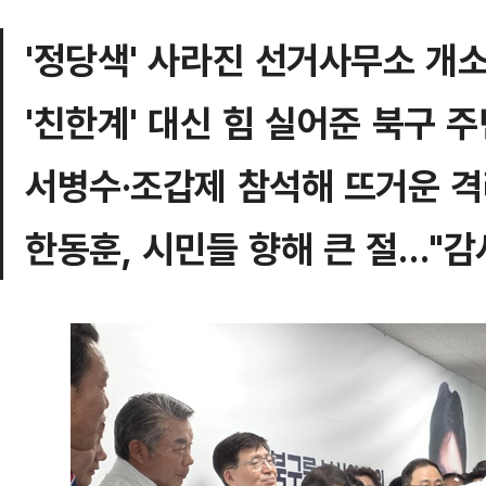
'정당색' 사라진 선거사무소 개
'친한계' 대신 힘 실어준 북구 
서병수·조갑제 참석해 뜨거운 
한동훈, 시민들 향해 큰 절…"감