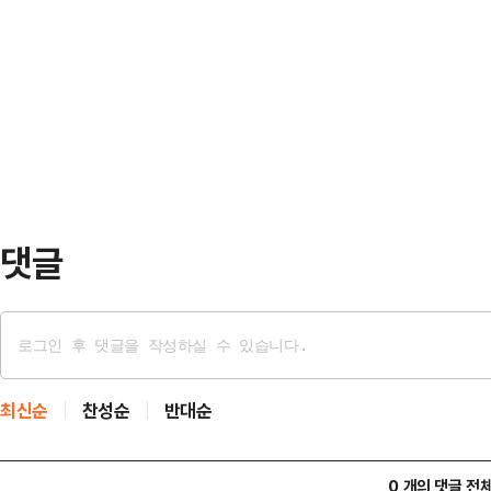
없이 날아온 사람들이 부산 북구 발
에 대한 문제가 중요하느냐, 아니면 
건 북구를 경상도 말로 '알로 보는 것
것이 중요하느냐"라고 반문했다.이날
보답하겠다"(박민식 국민의힘 부산 
혁 대표, 송언석 …
박하는 무더운 햇볕이 내리쬐는 10일
한 한 빌딩 앞에는 휴일인 일요일이
밀집하기 시작했…
댓글
최신순
찬성순
반대순
0 개의 댓글 전