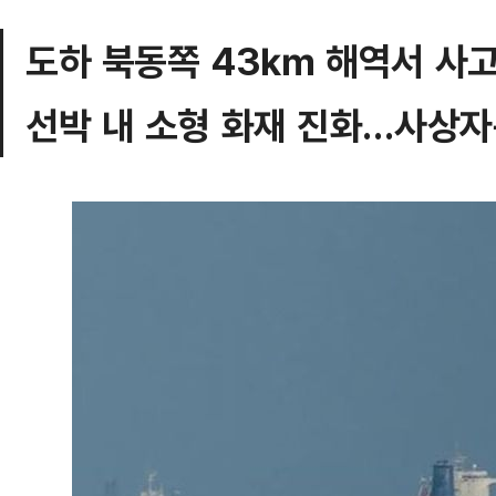
도하 북동쪽 43㎞ 해역서 사
선박 내 소형 화재 진화…사상자