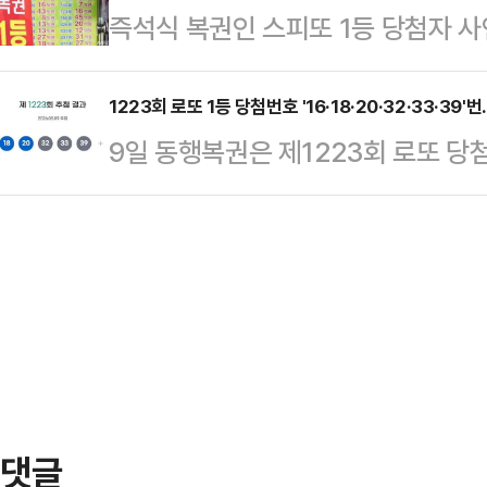
즉석식 복권인 스피또 1등 당첨자 사
습이다.김민석 국무총리의 '당권 도전
MU5735 여객기(보잉 737)는 지난
탁사업자 동행복권은 홈페이지를 통해 
시 수면 위로 떠오르고 있다. 김 총
발…
의 인터뷰를 공개했다.매주 강원도 
1223회 로또 1등 당첨번호 '16·18·20·32·33·39
불어민주당 전당대회 출마를 위해 6·
9일 동행복권은 제1223회 로또 당첨번호
았다는 당첨자 A씨는 로또와 스피또를
이라는 말이 나온다.강 실장은 이재명
고 밝혔다. 보너스 번호는 26번이다
날, 가게에서 일하던 중 문득 전날 
며 '정치적 체급…
16명으로, 각각 18억5755만원 
놀랍게도 1등 당첨이 연속으로 나왔다
한 2등은 103명으로 각 4809만원
을 다시 확인했고, 집에 돌아와서도 
명으로 142만원씩을 받는다.당첨번호
는 실감이…
은 16만1967명, 당첨번호 3개가 일
만6882명이다.로또 1등 당첨지역
댓글