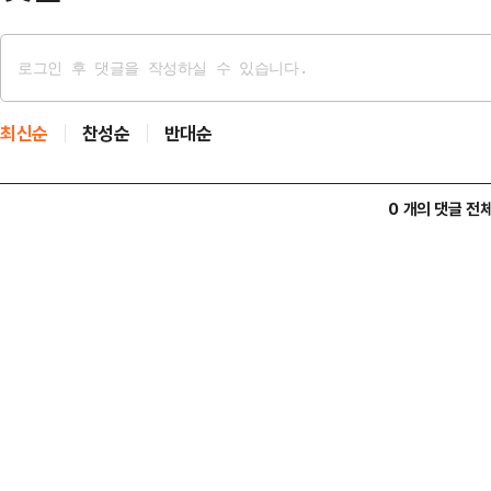
최신순
찬성순
반대순
0 개의 댓글 전