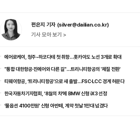
편은지 기자 (silver@dailian.co.kr)
기사 모아 보기 >
에어로케이, 청주~하코다테 첫 취항…홋카이도 노선 3개로 확대
"통합 대한항공·진에어와 다른 길"…트리니티항공의 '체질 전환'
티웨이항공, ‘트리니티항공’으로 새 출발…FSC·LCC 경계 허문다
한국자동차기자협회, ‘8월의 차’에 BMW 신형 iX3 선정
‘풀옵션 4100만원’ 신형 아반떼, 계약 첫날 1만대 넘겼다