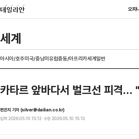
오피
세계
아시아/호주
미국/중남미
유럽
중동/아프리카
세계일반
카타르 앞바다서 벌크선 피격… 
편은지 기자 (silver@dailian.co.kr)
입력 2026.05.10 15:12 수정 2026.05.10 15:13