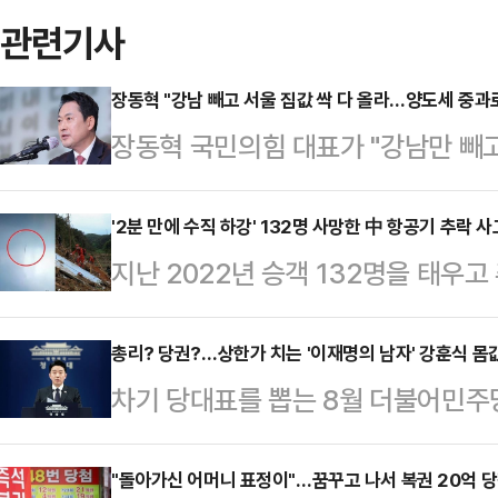
관련기사
장동혁 "강남 빼고 서울 집값 싹 다 올라…양도세 중과로
장동혁 국민의힘 대표가 "강남만 빼고
명 정부의 부동산 정책을 강하게 비판
에 올린 글을 통해 이 같이 밝힌 뒤 
'2분 만에 수직 하강' 132명 사망한 中 항공기 추락 
지난 2022년 승객 132명을 태우
록 미워하는 강남은 떨어졌으니 이재
추락 가능성이 제기됐다.7일(현지시간
스트라이크는 특정 목표만 정밀하게 
가교통안전위원회(NTSB)는 보고서
총리? 당권?…상한가 치는 '이재명의 남자' 강훈식 몸
산 양도세 중과가 시작되면 더 오를
차기 당대표를 뽑는 8월 더불어민주
조종사 또는 조종사들이 비행 중 엔진
있다"고 했다.장 대표는 "전월세 시장
서실장의 거취에 이목이 쏠리고 있다
시작되었다고 밝혔다.'컷오프 레버'
랐고, …
전 가능성이 동시에 제기되면서, 강 
"돌아가신 어머니 표정이"…꿈꾸고 나서 복권 20억 
차단하는 스위치로, 작동하면 엔진이