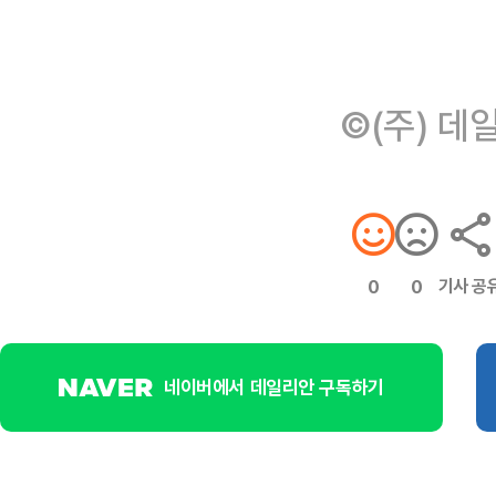
©(주) 데
기사 공
0
0
네이버에서 데일리안 구독하기