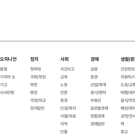
오피니언
정치
사회
경제
생활/문
칼럼
청와대
사건사고
금융
건강정보
기자의 눈
국회/정당
교육
증권
자동차/
기고
북한
노동
산업/재계
도로/교
시사만평
행정
언론
중기/벤처
여행/레
국방/외교
환경
부동산
음식/맛
정치일반
인권/복지
글로벌경제
패션/뷰
식품/의료
생활경제
공연/전
지역
경제일반
책
인물
종교