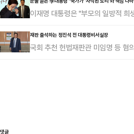
이 대통령은 8일 X(엑스·옛 트위터
눈물 쏟은 李대통령 "국가가 '자식된 도리'와 책임 다
것"이라고 적었다.이어 "검찰의 조작
이재명 대통령은 "부모의 일방적 희
상인 물품 전체를 몰수하고, 몰수가
흉기 살인, 조작 언론을 동원한 명예
체가 함께 책임지는 '국민이 행복한 
적었다.이 대통령은 "필요적 몰수, 
국…
은 8일 대한상공회의소 국제회의장에
재판 출석하는 정진석 전 대통령비서실장
되면 봐주고 싶어도 봐줄 수가 없다"
국회 추천 헌법재판관 미임명 등 혐
해 축사를 통해 "자녀를 키우는 일이
요?'"라고 반문하면서 "신고포상제로
8일 서울 서초구 서울중앙지방법원에
하는 일이 자녀에게 부담이 되지 않
상금으로 지…
로 향하고 있다.
더 나은 미래를 꿈꿀 수 있다"며 이
는 '지역사회 통합 돌봄', '치매안심재
만 …
댓글