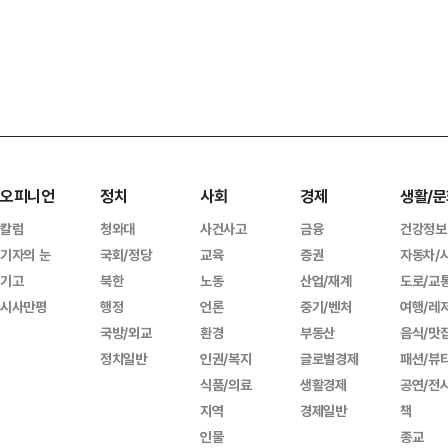
오피니언
정치
사회
경제
생활/문
칼럼
청와대
사건사고
금융
건강정보
기자의 눈
국회/정당
교육
증권
자동차/
기고
북한
노동
산업/재계
도로/교
시사만평
행정
언론
중기/벤처
여행/레
국방/외교
환경
부동산
음식/맛
정치일반
인권/복지
글로벌경제
패션/뷰
식품/의료
생활경제
공연/전
지역
경제일반
책
인물
종교