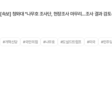
[속보] 청와대 "나무호 조사단, 현장조사 마무리…조사 결과 검토·
#개혁신당
#국민의힘
#나무호
#도널드트럼프
#미국
#민주