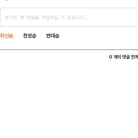
최신순
찬성순
반대순
0 개의 댓글 전