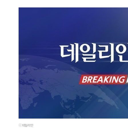
ⓒ데일리안