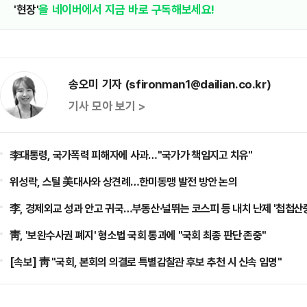
'현장'
을 네이버에서 지금 바로 구독해보세요!
송오미 기자 (sfironman1@dailian.co.kr)
기사 모아 보기 >
李대통령, 국가폭력 피해자에 사과…"국가가 책임지고 치유"
위성락, 스틸 美대사와 상견례…한미동맹 발전 방안 논의
李, 경제외교 성과 안고 귀국…부동산·널뛰는 코스피 등 내치 난제 '첩첩산
靑, '보완수사권 폐지' 형소법 국회 통과에 "국회 최종 판단 존중"
[속보] 靑 "국회, 본회의 의결로 특별감찰관 후보 추천 시 신속 임명"