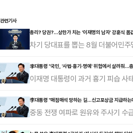
관련기사
총리? 당권?…상한가 치는 '이재명의 남자' 강훈식 몸
차기 당대표를 뽑는 8월 더불어민주
서실장의 거취에 이목이 쏠리고 있다
전 가능성이 동시에 제기되면서, 강 
李대통령 "국민, '사법·흉기·명예' 위협에서 살려줘…
이재명 대통령이 과거 흉기 피습 사태
습이다.김민석 국무총리의 '당권 도전
익위원회 측의 부당 개입이 있었다는
시 수면 위로 떠오르고 있다. 김 총
해 작동하는 권력을 만들겠다"고 강조
李대통령 "매점매석 망하는 길…신고포상금 지급하는데 
불어민주당 전당대회 출마를 위해 6·
중동 전쟁 여파로 원유와 주사기 수
터)를 통해 "하늘이 제게 생명 보전을
이라는 말이 나온다.강 실장은 이재명
이 "돈 좀 벌어 보겠다고 매점매석하
은 오로지 국민을 위한 나라, 오로지
며 '정치적 체급…