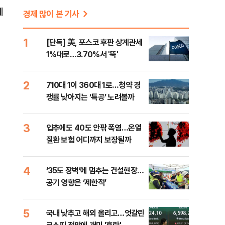
계
경제 많이 본 기사
1
[단독] 美, 포스코 후판 상계관세
1%대로…3.70%서 '뚝'
2
710대 1이 360대 1로…청약 경
쟁률 낮아지는 ‘특공’ 노려볼까
3
입추에도 40도 안팎 폭염…온열
질환 보험 어디까지 보장될까
4
‘35도 장벽’에 멈추는 건설현장…
공기 영향은 ‘제한적’
5
국내 낮추고 해외 올리고…엇갈린