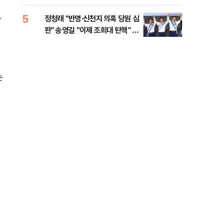
李 견제 사활
5
10
국
정청래 "반명·신천지 의혹 당원 심
[속
판" 송영길 "이제 조희대 탄핵" 김
선거
민석 "대체불가 민주당"
리
는