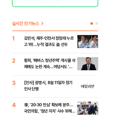
실시간 인기뉴스
1
6
김민석, 제주·인천서 정청래 누르
폐기
고 1위…누적 결과도 金 선두
60
2
7
황희, '폐버스 청년주택' 게시물 삭
"정
제에도 논란 계속…여당서도 '내
도 
로남불' 비판
원 
3
8
[인사] 광명시, 8월 11일자 정기
보험
인사 단행
른 
4
9
李, '20·30 민심' 확보에 분주…
고수
국민의힘, '청년 지지' 사수 위해
27