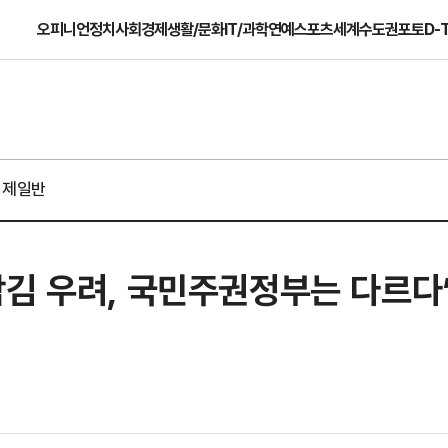
오피니언
정치
사회
경제
생활/문화
IT/과학
연예
스포츠
세계
수도권
포토
D-
경제일반
잠김 우려, 국민주권정부는 다르다