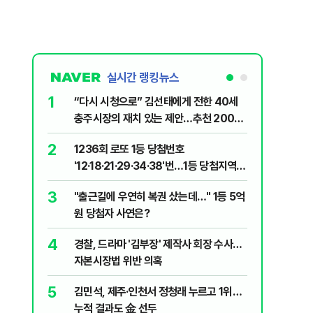
실시간 랭킹뉴스
1
6
“다시 시청으로” 김선태에게 전한 40세
"정청래,
충주시장의 재치 있는 제안…추천 2000
말라"…친
개
격돌
2
7
1236회 로또 1등 당첨번호
장애인 밀
'12·18·21·29·34·38'번…1등 당첨지역
심도 실형
어디?
3
8
"출근길에 우연히 복권 샀는데…" 1등 5억
"우리가 
원 당첨자 사연은?
다" 허지
4
9
경찰, 드라마 '김부장' 제작사 회장 수사…
정청래 "
자본시장법 위반 의혹
길 "이제
민주당"
5
10
김민석, 제주·인천서 정청래 누르고 1위…
최악의 
누적 결과도 金 선두
낮 최고 