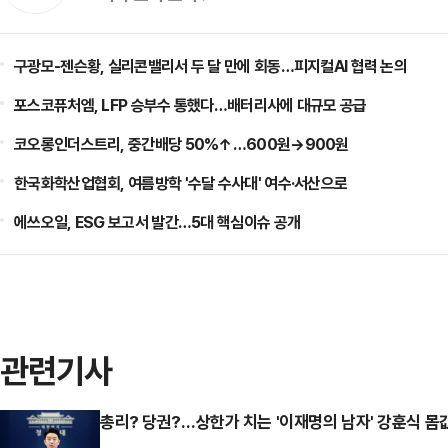
구광모-젠슨황, 실리콘밸리서 두 달 만에 회동…피지컬AI 협력 논의
포스코퓨처엠, LFP 승부수 통했다…배터리사에 대규모 공급
코오롱인더스트리, 중간배당 50%↑…600원→900원
한국화학산업협회, 여름방학 '수달 수사대' 여수·서산으로
에쓰오일, ESG 보고서 발간…5대 핵심이슈 공개
관련기사
총리? 당권?…상한가 치는 '이재명의 남자' 강훈식 몸