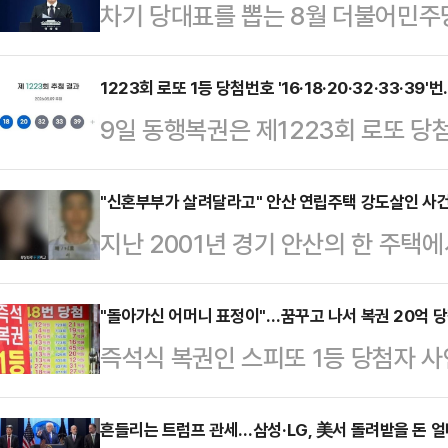
차기 당대표를 뽑는 8월 더불어민주
서실장의 거취에 이목이 쏠리고 있다
전 가능성이 동시에 제기되면서, 강 
1223회 로또 1등 당첨번호 '16·18·20·32·33·39
9일 동행복권은 제1223회 로또 당첨번호
습이다.김민석 국무총리의 '당권 도전
고 밝혔다. 보너스 번호는 26번이다
시 수면 위로 떠오르고 있다. 김 총
16명으로, 각각 18억5755만원 
"신혼부부가 살려달라고" 안산 연립주택 강도살인 사건
불어민주당 전당대회 출마를 위해 6·
지난 2001년 경기 안산의 한 주택
한 2등은 103명으로 각 4809만원
이라는 말이 나온다.강 실장은 이재명
다.9일 SBS '그것이 알고 싶다'(이하
명으로 142만원씩을 받는다.당첨번호
며 '정치적 체급…
신혼부부가 거주하는 안산 고잔동의 
"돌아가신 어머니 표정이"…꿈꾸고 나서 복권 20억 
은 16만1967명, 당첨번호 3개가 일
즉석식 복권인 스피또 1등 당첨자 사
흉기를 휘둘러 신혼부부를 무차별 
만6882명이다.로또 1등 당첨지역
탁사업자 동행복권은 홈페이지를 통해 
남편은 흉기에 수십 차례 찔려 끝내
의 인터뷰를 공개했다.매주 강원도 
흔들리는 트럼프 관세…삼성·LG, 美서 돌려받을 돈 얼
주민은 "신혼부부가 막 살려달라고 