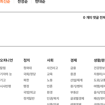
최신순
찬성순
반대순
0 개의 댓글 전
오피니언
정치
사회
경제
생활/문
칼럼
청와대
사건사고
금융
건강정보
기자의 눈
국회/정당
교육
증권
자동차/
기고
북한
노동
산업/재계
도로/교
시사만평
행정
언론
중기/벤처
여행/레
국방/외교
환경
부동산
음식/맛
정치일반
인권/복지
글로벌경제
패션/뷰
식품/의료
생활경제
공연/전