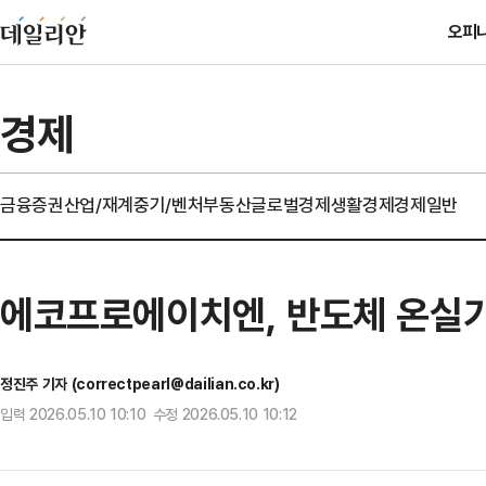
오피
경제
금융
증권
산업/재계
중기/벤처
부동산
글로벌경제
생활경제
경제일반
에코프로에이치엔, 반도체 온실
정진주 기자 (correctpearl@dailian.co.kr)
입력 2026.05.10 10:10 수정 2026.05.10 10:12