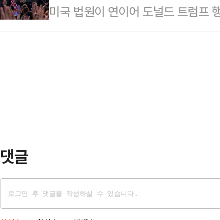
미국 법원이 연이어 도널드 트럼프 
았다는 당첨자 A씨는 로또와 스피또를
라"라고 증언했다.범인은 현금을 빼
전자와 LG전자 등 국내 주요 기업들
날, 가게에서 일하던 중 문득 전날 
정장에 구…
한국 가전업체들이 수천억원에서 최
놀랍게도 1등 당첨이 연속으로 나왔다
을 수 있다는 관측이다. 다만 트럼프
을 다시 확인했고, 집에 돌아와서도 
만큼 실제 환급 여부와 시점은 불투명
는 실감이…
국 국제무역법원(USCIT)은 지난 
이 상호관세를 대체하기 위해 도입한 
내렸다. …
댓글