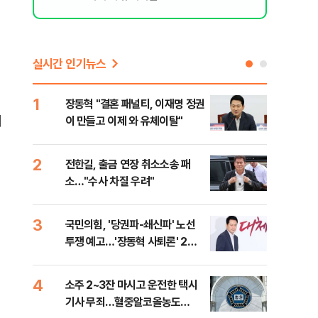
실시간 인기뉴스
1
6
장동혁 "결혼 패널티, 이재명 정권
'살
이
이 만들고 이제 와 유체이탈"
명 
2
7
전한길, 출금 연장 취소소송 패
낙동
소…"수사 차질 우려"
갈수
3
8
국민의힘, '당권파-쇄신파' 노선
장동
투쟁 예고…'장동혁 사퇴론' 2차
표…
전 전운
길 
4
9
소주 2~3잔 마시고 운전한 택시
민주
기사 무죄…혈중알코올농도
란히