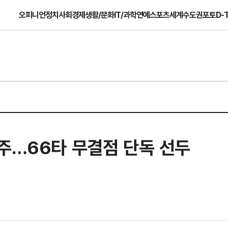
오피니언
정치
사회
경제
생활/문화
IT/과학
연예
스포츠
세계
수도권
포토
D-
주…66타 무결점 단독 선두