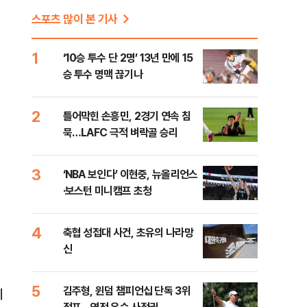
스포츠 많이 본 기사
1
‘10승 투수 단 2명’ 13년 만에 15
승 투수 명맥 끊기나
2
틀어막힌 손흥민, 2경기 연속 침
묵…LAFC 극적 벼락골 승리
3
‘NBA 보인다’ 이현중, 뉴올리언스
·보스턴 미니캠프 초청
4
축협 성접대 사건, 초유의 나라망
신
5
김주형, 윈덤 챔피언십 단독 3위
리