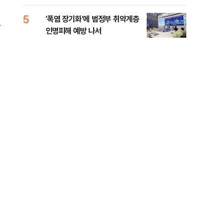
0.03%
화경
5
10
'폭염 장기화'에 범정부 취약계층
바이
국
인명피해 예방 나서
"고
전