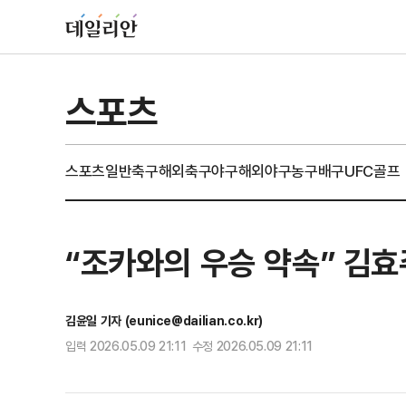
스포츠
스포츠일반
축구
해외축구
야구
해외야구
농구
배구
UFC
골프
“조카와의 우승 약속” 김효
김윤일 기자 (eunice@dailian.co.kr)
입력 2026.05.09 21:11 수정 2026.05.09 21:11