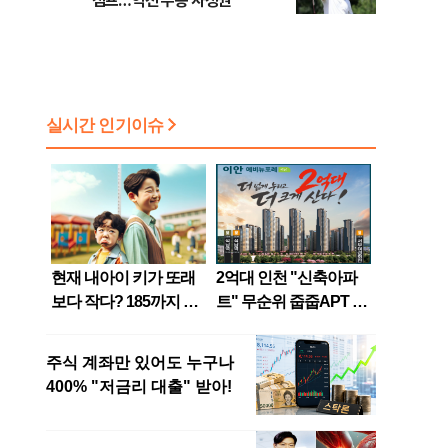
점프…역전 우승 사정권
짐