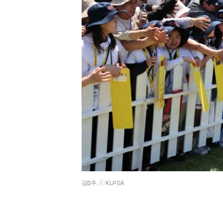
김효주. ⓒ KLPGA