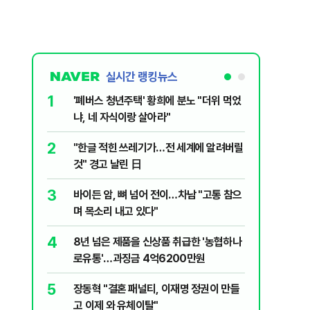
실시간 랭킹뉴스
1
6
'폐버스 청년주택' 황희에 분노 "더위 먹었
'일가족 
냐, 네 자식이랑 살아라"
서 전복 
2
7
"한글 적힌 쓰레기가…전 세계에 알려버릴
변동성 잦
것" 경고 날린 日
6000~
3
8
바이든 암, 뼈 넘어 전이…차남 "고통 참으
소주 2~
며 목소리 내고 있다"
죄…혈중
4
9
8년 넘은 제품을 신상품 취급한 '농협하나
삼성전자,
로유통'…과징금 4억6200만원
발…美 
5
10
장동혁 "결혼 패널티, 이재명 정권이 만들
전한길, 
고 이제 와 유체이탈"
차질 우려