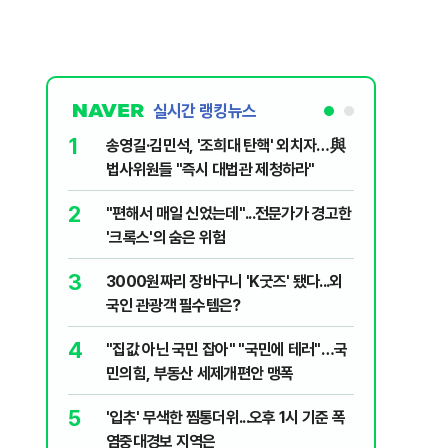
실시간 랭킹뉴스
1
6
송영길·김민석, '조희대 탄핵' 외치자…與
변경신고
법사위원들 "즉시 대법관 제청하라"
종 전환 여
2
7
"편해서 매일 신었는데"...전문가가 경고한
폭염에 아
'크록스'의 숨은 위험
다?…'기
3
8
3000원짜리 장바구니 'K굿즈' 됐다...외
"아빠, 
국인 관광객 필수템은?
640마력
4
9
"집값 아닌 국민 잡아" "국민에 테러"…국
송영길, 
민의힘, 부동산 세제개편안 맹폭
히려 이인
5
10
'입추' 무색한 찜통더위...오후 1시 기준 폭
“정부 믿
염중대경보 지역은
양도세 혜