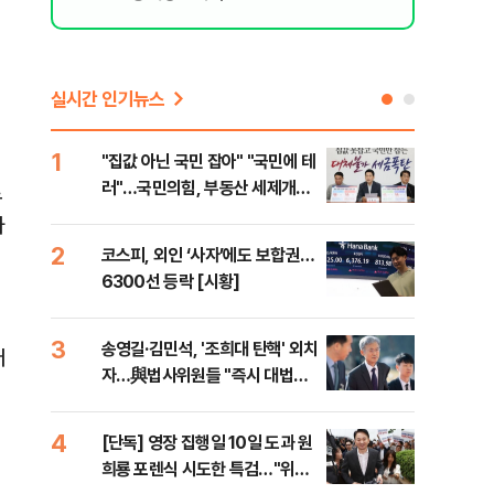
실시간 인기뉴스
1
6
"집값 아닌 국민 잡아" "국민에 테
유용
러"…국민의힘, 부동산 세제개편
규탄
로
안 맹폭
36
라
2
7
코스피, 외인 ‘사자’에도 보합권…
“정
6300선 등락 [시황]
대사
3
8
송영길·김민석, '조희대 탄핵' 외치
[단
어
자…與법사위원들 "즉시 대법관
1%
제청하라"
4
9
[단독] 영장 집행일 10일 도과 원
국힘
희룡 포렌식 시도한 특검…"위법
수·