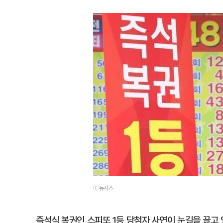
ⓒ뉴시스
즉석식 복권인 스피또 1등 당첨자 사연이 눈길을 끌고 