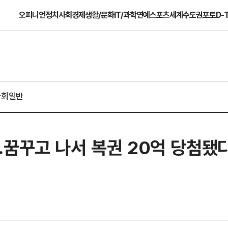
오피니언
정치
사회
경제
생활/문화
IT/과학
연예
스포츠
세계
수도권
포토
D-
사회일반
…꿈꾸고 나서 복권 20억 당첨됐