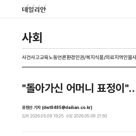
사회
사건사고
교육
노동
언론
환경
인권/복지
식품/의료
지역
인물
"돌아가신 어머니 표정이"
유정선 기자 (dwt8485@dailian.co.kr)
입력 2026.05.09 19:25 수정 2026.05.09 21:50