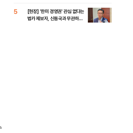
증거 수집" 지적
5
10
[현장] '한미 경영권' 관심 없다는
수술
법카 제보자, 신동국과 무관하다
국이
지만...
의 
수