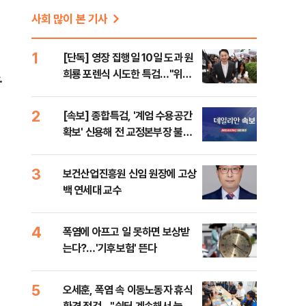
사회 많이 본 기사
1
[단독] 영장 집행일 10일 도과 원
희룡 포렌식 시도한 특검…"위법
.
증거 수집" 지적
2
[속보] 종합특검, '계엄 수용공간
확보' 신용해 전 교정본부장 불구
속기소
3
보건산업진흥원 신임 원장에 고상
백 연세대 교수
4
폭염에 아프고 일 못하면 보상받
는다?…'기후보험' 뜬다
5
오세훈, 폭염 속 이동노동자 휴식