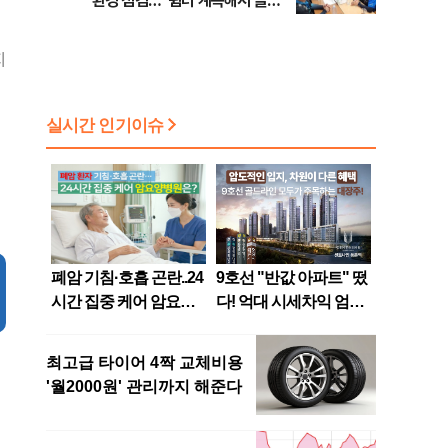
환경 점검…"쉼터 계속해서 늘려
갈 것"
지