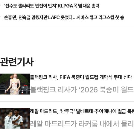
'선수도 갤러리도 안전이 먼저' KLPGA 폭염 대응 총력
손흥민, 연속골 멈췄지만 LAFC 웃었다…치바스 꺾고 리그스컵 첫 승
관련기사
블랙핑크 리사, FIFA 북중미 월드컵 개막식 무대 선다
블랙핑크 리사가 ‘2026 북중미 월드
시 한번 증명할 전망이다.뉴욕타임스(
레틱’은 8일(현지시각) 리사가 국제축
레알 마드리드, ‘난투극’ 발베르데·추아메니에 벌금 폭
레알 마드리드가 라커룸 내에서 물리
결했다고 보도했다.이번 월드컵은 캐나