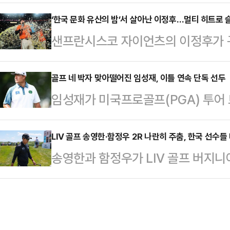
렐리앵 추아메니에게 거액의 벌금 징
최되는 만큼 개막식 또한 각 나라에
드리드는 9일(한국 시각) 구단 공식
‘한국 문화 유산의 밤’서 살아난 이정후…멀티 히트로 
리사는 미국 로스앤젤레스(LA) 소
샌프란시스코 자이언츠의 이정후가 구
근 발생한 불미스러운 일에 대해 깊
전 개막식 무대에 오를 예정이다. 
(Korean Heritage Night)
했다. 이어 "두 선수는 구단과 동료
페리, 래퍼…
9일(한국시각) 미국 캘리포니아주 
골프 네 박자 맞아떨어진 임성재, 이틀 연속 단독 선두
떠한 처분도 달게 받겠다는 뜻을 전해
임성재가 미국프로골프(PGA) 투어
버그 파이리츠와의 홈경기에 1번 타
만 유로(약 8억 6000만원)씩, 총
관리 능력을 선보이며 리더보드 최상
기록했다. 지난달 30일 이후 침묵하
결정했다"고 …
미국 노스캐롤라이나주 샬럿의 퀘일 할
LIV 골프 송영한·함정우 2R 나란히 주춤, 한국 선수들
고하며 다시 뜨거워진 모양새다. 시즌
송영한과 함정우가 LIV 골프 버지니
드에서 버디 3개와 보기 1개를 묶어 
첫 타석부터 싱커를 날카롭게 공략하며
위가 하락했다.송영한은 9일(한국시간
파 133타를 기록한 임성재는 토미 
회 1…
널 골프 클럽 워싱턴 D.C.(파72)에
차로 제치고 단독 선두로 올라섰다.
개로 1오버파 73타를 기록했다.1라
은 빛났다. 이날 그린 적중률은 66