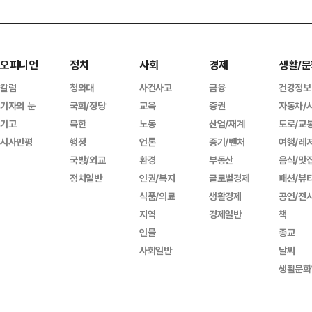
오피니언
정치
사회
경제
생활/문
칼럼
청와대
사건사고
금융
건강정보
기자의 눈
국회/정당
교육
증권
자동차/
기고
북한
노동
산업/재계
도로/교
시사만평
행정
언론
중기/벤처
여행/레
국방/외교
환경
부동산
음식/맛
정치일반
인권/복지
글로벌경제
패션/뷰
식품/의료
생활경제
공연/전
지역
경제일반
책
인물
종교
사회일반
날씨
생활문화