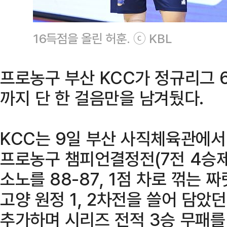
16득점을 올린 허훈. ⓒ KBL
프로농구 부산 KCC가 정규리그 
까지 단 한 걸음만을 남겨뒀다.
KCC는 9일 부산 사직체육관에서 
프로농구 챔피언결정전(7전 4승제
소노를 88-87, 1점 차로 꺾는 
고양 원정 1, 2차전을 쓸어 담았
추가하며 시리즈 전적 3승 무패를