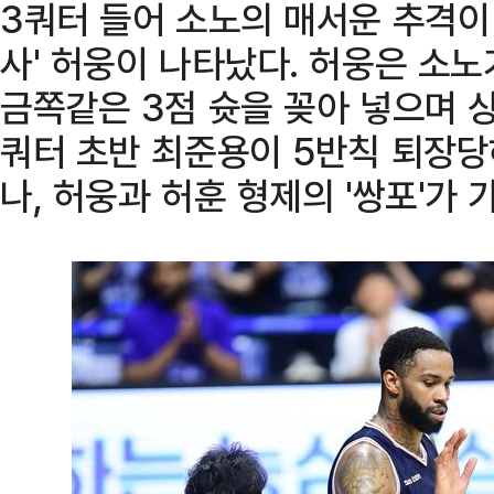
3쿼터 들어 소노의 매서운 추격이
사' 허웅이 나타났다. 허웅은 소
금쪽같은 3점 슛을 꽂아 넣으며 상
쿼터 초반 최준용이 5반칙 퇴장
나, 허웅과 허훈 형제의 '쌍포'가