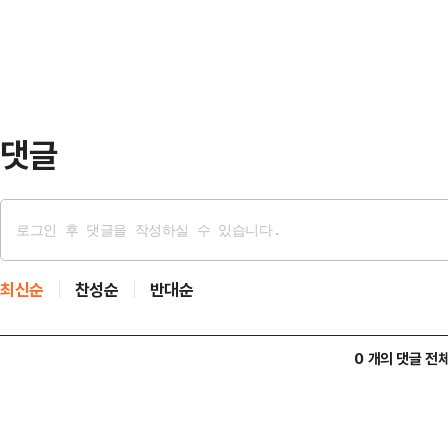
랐던 송영한은 중간 합계 2언더파 1
놓친 6번의 상…
LIV 무대에 합류한 송영한은 코리안
월 남아프리카공화국 대회서 기록한 
댓글
최신순
찬성순
반대순
0 개의 댓글 전