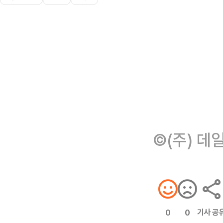
©(주) 데
기사 공
0
0