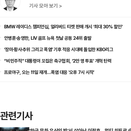
기사 모아 보기 >
BMW 레이디스 챔피언십, 얼리버드 티켓 판매 개시 ‘최대 30% 할인’
안병훈·송영한, LIV 골프 뉴욕 첫날 공동 24위 출발
‘장마·황사·추위 그리고 폭염’ 기후 적응 시대에 돌입한 KBO리그
“비민주적” 대통령이 꼬집은 축구협회, ‘2만 명 투표’ 개혁 탄력
프로야구, 오는 11일 재개…폭염 대응 '오후 7시 시작'
관련기사
‘한국 문화 유산의 밤’서 살아난 이정후…멀티 히트로 