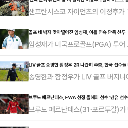
샌프란시스코 자이언츠의 이정후가 구
(Korean Heritage Night)
9일(한국시각) 미국 캘리포니아주 
골프 네 박자 맞아떨어진 임성재, 이틀 연속 단독 선두
임성재가 미국프로골프(PGA) 투어
버그 파이리츠와의 홈경기에 1번 타
관리 능력을 선보이며 리더보드 최상
기록했다. 지난달 30일 이후 침묵하
미국 노스캐롤라이나주 샬럿의 퀘일 할
LIV 골프 송영한·함정우 2R 나란히 주춤, 한국 선수들
고하며 다시 뜨거워진 모양새다. 시즌
송영한과 함정우가 LIV 골프 버지니
드에서 버디 3개와 보기 1개를 묶어 
첫 타석부터 싱커를 날카롭게 공략하며
위가 하락했다.송영한은 9일(한국시간
파 133타를 기록한 임성재는 토미 
회 1…
널 골프 클럽 워싱턴 D.C.(파72)에
브루노 페르난데스, FWA 선정 올해의 선수 ‘맨유 선수로
차로 제치고 단독 선두로 올라섰다.
브루노 페르난데스(31·포르투갈)가
개로 1오버파 73타를 기록했다.1라
은 빛났다. 이날 그린 적중률은 66
는 16년 만에 잉글랜드축구기자협회(F
랐던 송영한은 중간 합계 2언더파 1
놓친 6번의 상…