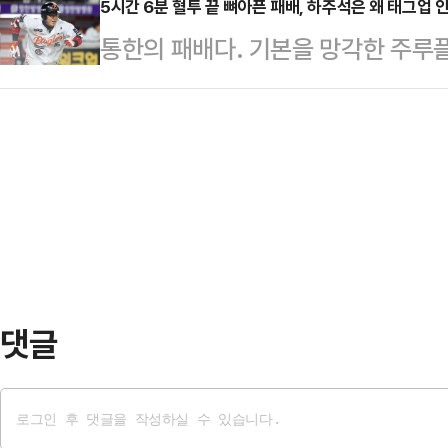
는 9일(한국시각) 올해의 남자 선
5시간 6분 혈투 끝 뼈아픈 패배, 하주석은 왜 태그업 
LIV 무대에 합류한 송영한은 코리안
통한의 패배다. 기본을 망각한 주루
다. 1947년 제정된 이 상에서 맨유
월 남아프리카공화국 대회서 기록한 
한화 이글스는 8일 대전 한화생명 볼
인 루니 이후 16년 만이다.맨유 선
SOL KBO리그 정규시즌 홈 경기에서
900여 명의 FWA 회원 중 45%라
날 양 팀의 맞대결은 무려 5시간 6
라이스(아스널)를 28표 차로 따돌렸
다 쏟아부으며 총력전을 펼쳤고, 혈투
을 수밖에 없다.특히 한화는 9회 
남겼다.8회초까지 6-8로 끌려가며 
라붙은 뒤…
댓글