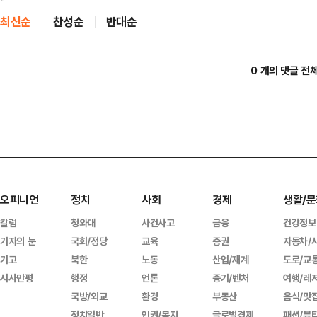
최신순
찬성순
반대순
0 개의 댓글 전
오피니언
정치
사회
경제
생활/문
칼럼
청와대
사건사고
금융
건강정보
기자의 눈
국회/정당
교육
증권
자동차/
기고
북한
노동
산업/재계
도로/교
시사만평
행정
언론
중기/벤처
여행/레
국방/외교
환경
부동산
음식/맛
정치일반
인권/복지
글로벌경제
패션/뷰