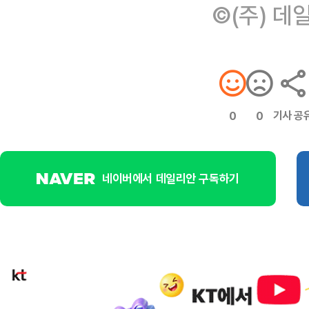
©(주) 데
기사 공
0
0
네이버에서 데일리안 구독하기