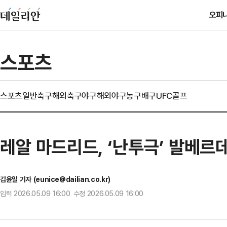
오피
스포츠
스포츠일반
축구
해외축구
야구
해외야구
농구
배구
UFC
골프
레알 마드리드, ‘난투극’ 발베르
김윤일 기자 (eunice@dailian.co.kr)
입력 2026.05.09 16:00 수정 2026.05.09 16:00