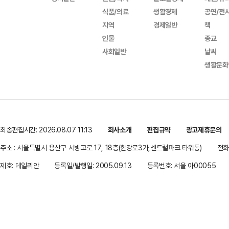
식품/의료
생활경제
공연/전
지역
경제일반
책
인물
종교
사회일반
날씨
생활문화
최종편집시간: 2026.08.07 11:13
회사소개
편집규약
광고제휴문의
주소 : 서울특별시 용산구 서빙고로 17, 18층(한강로3가,센트럴파크 타워동)
전화 
제호: 데일리안
등록일/발행일: 2005.09.13
등록번호: 서울 아00055