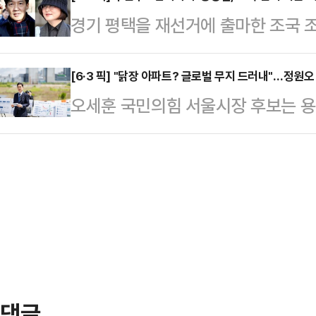
격차가 조금씩 줄어든다는 이야기는 
경기 평택을 재선거에 출마한 조국 
면, 개혁신당 지도부는 전날 밤 하
적인 내용을 잘 모르겠지만, 굳이 
자인 정경심 씨가 나섰다. 다만 주진
했다.김 최고위원은 "전날 저녁 당 
아마 과대 포장 …
지른 자의 지원이 과연 선거에 도움
[6·3 픽] "닭장 아파트? 글로벌 무지 드러내"…정원오
남갑 탈환을 위한 실무적인 출마 준
오세훈 국민의힘 서울시장 후보는 용
은 9일 페이스북을 통해 "입시비리 정
당초 추미애 민주당 의원의 지역구였
책이 사실상 '닭장 아파트'라고 비판
같이 적었다.이어 "입시비리를 저지른
6·3 지방선거와 함께 보궐선거…
은 "세계 도시 계획의 흐름을 읽지 못
의 선거 지원에 나섰다"며 "과연 선
발했다.정 후보 직속 기구인 '글로벌
다.그러면서 "선거가 아닌, 반성과 
해 "글로벌 도시 흐름에 역행하는 
적했다.앞서 …
다"고 밝혔다.앞서 오 후보는 전날
구 주택 1만 가구 공급 정책을 '닭장'
주택…
댓글