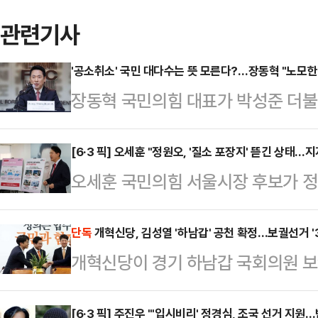
관련기사
'공소취소' 국민 대다수는 뜻 모른다?…장동혁 "노모한
장동혁 국민의힘 대표가 박성준 더불
소' 뜻을 모른다고 주장한 것에 대해 
역정을 냈다"고 밝혔다.장 대표는 9
[6·3 픽] 오세훈 "정원오, '질소 포장지' 뜯긴 상태…
오세훈 국민의힘 서울시장 후보가 
를 만났더니 '이재명이 집 팔았다고 
차가 좁혀지고 있다고 주장하며 "과대
한다'고 말했다"며 "공소 취소가 무
다"고 말했다.오 후보는 9일 서울 종
단독
개혁신당, 김성열 '하남갑' 공천 확정…보궐선거 '
적었다.이어 "무시한 것이 아니라 박 
개혁신당이 경기 하남갑 국회의원 
종합지원' 공약 발표회를 마친 후, 
무엇인지 모른다고 해서 물어본 것이었
것으로 확인됐다. 이로써 하남갑은 
력에 초점이 맞춰질 수밖에 없을 것
였…
전으로 치러지면서, 각축전이 벌어질
[6·3 픽] 주진우 "'입시비리' 정경심, 조국 선거 지