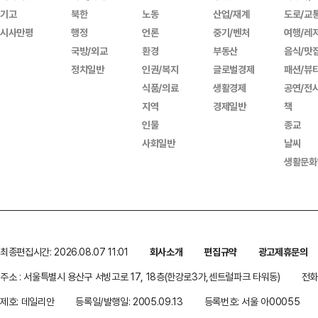
기고
북한
노동
산업/재계
도로/교
시사만평
행정
언론
중기/벤처
여행/레
국방/외교
환경
부동산
음식/맛
정치일반
인권/복지
글로벌경제
패션/뷰
식품/의료
생활경제
공연/전
지역
경제일반
책
인물
종교
사회일반
날씨
생활문화
최종편집시간: 2026.08.07 11:01
회사소개
편집규약
광고제휴문의
주소 : 서울특별시 용산구 서빙고로 17, 18층(한강로3가,센트럴파크 타워동)
전화 
제호: 데일리안
등록일/발행일: 2005.09.13
등록번호: 서울 아00055