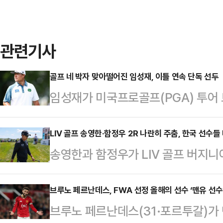
관련기사
골프 네 박자 맞아떨어진 임성재, 이틀 연속 단독 선두
임성재가 미국프로골프(PGA) 투어
관리 능력을 선보이며 리더보드 최상
미국 노스캐롤라이나주 샬럿의 퀘일 할
LIV 골프 송영한·함정우 2R 나란히 주춤, 한국 선수들
송영한과 함정우가 LIV 골프 버지니
드에서 버디 3개와 보기 1개를 묶어 
위가 하락했다.송영한은 9일(한국시간
파 133타를 기록한 임성재는 토미 
널 골프 클럽 워싱턴 D.C.(파72)에
브루노 페르난데스, FWA 선정 올해의 선수 ‘맨유 선수로
차로 제치고 단독 선두로 올라섰다.
브루노 페르난데스(31·포르투갈)가
개로 1오버파 73타를 기록했다.1라
은 빛났다. 이날 그린 적중률은 66