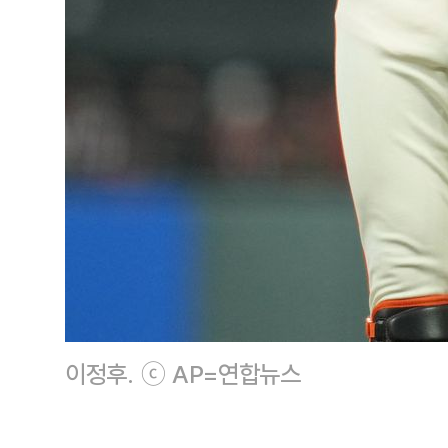
이정후. ⓒ AP=연합뉴스