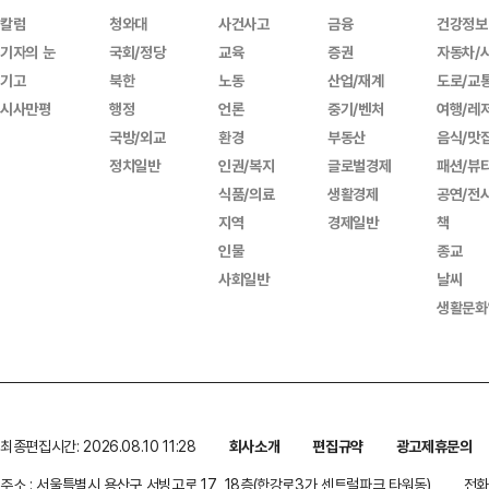
칼럼
청와대
사건사고
금융
건강정보
기자의 눈
국회/정당
교육
증권
자동차/
기고
북한
노동
산업/재계
도로/교
시사만평
행정
언론
중기/벤처
여행/레
국방/외교
환경
부동산
음식/맛
정치일반
인권/복지
글로벌경제
패션/뷰
식품/의료
생활경제
공연/전
지역
경제일반
책
인물
종교
사회일반
날씨
생활문화
최종편집시간: 2026.08.10 11:28
회사소개
편집규약
광고제휴문의
주소 : 서울특별시 용산구 서빙고로 17, 18층(한강로3가,센트럴파크 타워동)
전화 