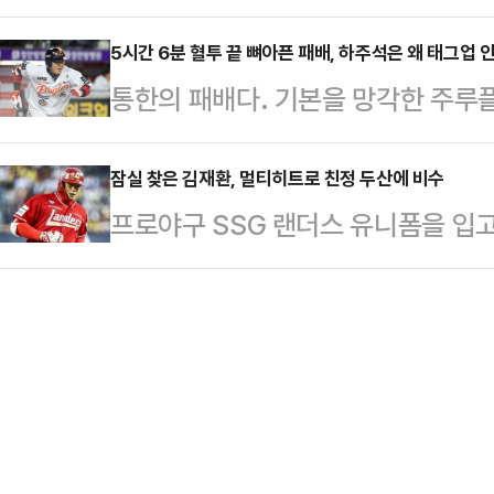
는 16년 만에 잉글랜드축구기자협회(F
랐던 송영한은 중간 합계 2언더파 1
놓친 6번의 상…
는 9일(한국시각) 올해의 남자 선
5시간 6분 혈투 끝 뼈아픈 패배, 하주석은 왜 태그업 
LIV 무대에 합류한 송영한은 코리안
통한의 패배다. 기본을 망각한 주루
다. 1947년 제정된 이 상에서 맨유
월 남아프리카공화국 대회서 기록한 
한화 이글스는 8일 대전 한화생명 볼
인 루니 이후 16년 만이다.맨유 선
SOL KBO리그 정규시즌 홈 경기에서
잠실 찾은 김재환, 멀티히트로 친정 두산에 비수
900여 명의 FWA 회원 중 45%라
프로야구 SSG 랜더스 유니폼을 입
날 양 팀의 맞대결은 무려 5시간 6
라이스(아스널)를 28표 차로 따돌렸
친정팀 두산 베어스에 비수를 꽂았다.
다 쏟아부으며 총력전을 펼쳤고, 혈투
신한 SOL KBO리그 두산과 경기에
을 수밖에 없다.특히 한화는 9회 
‘김재환 더비’로도 큰 관심을 불러 모
남겼다.8회초까지 6-8로 끌려가며 
산의 프랜차이즈 스타로 활약한 김재환
라붙은 뒤…
최대 22억원에 계약을 체결하고 둥지
린 맞대결서 두산을 상대한 김재환은