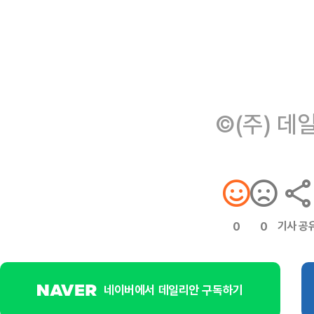
©(주) 데
기사 공
0
0
네이버에서 데일리안 구독하기