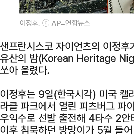
이정후. ⓒ AP=연합뉴스
샌프란시스코 자이언츠의 이정후가
유산의 밤(Korean Heritage 
쏘아 올렸다.
이정후는 9일(한국시각) 미국 
라클 파크에서 열린 피츠버그 파
우익수로 선발 출전해 4타수 2안
이후 침묵하던 방망이가 5월 들어