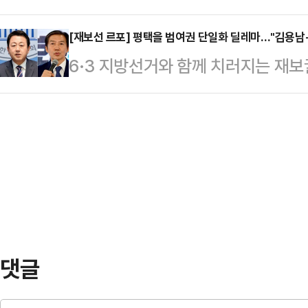
하면서 글로벌 완성차 업체들이 중국
씨의 사연이 소개됐다.A 씨는 “딸과 
라붙은 뒤…
습이 뚜렷해지고 있다. 업계에서는 
[재보선 르포] 평택을 범여권 단일화 딜레마…"김용남-
게 기러기 아빠로 지내왔다. 조그마
6·3 지방선거와 함께 치러지는 재
국내 자동차 산업의 생산기반 약화와
돈을 아꼈고 번 돈의 대부분을 아내
격전지 중 하나로 떠오르고 있다. 
있다는 우려가 나온다.한국모빌리
10년간…
당 후보, 김재연 진보당 후보까지 
8일 서울 서초구 자동차회관에서 ‘미
과의 다자 대결 구도가 형성됐기 때
중심으로 재편되는 전기·자율주행차 
가 커지면서 김 후보와 조 후보 간 
방안을 논의했다.정구민 한국모빌…
정치권에 따르면, 최근 여론조사에서
뉴스토마토 의뢰로 여론조사 업체 미디
ARS 방식으로 진…
댓글