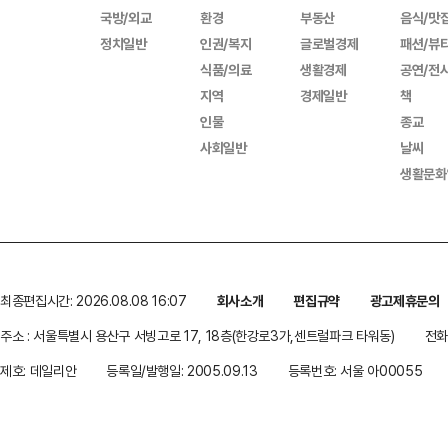
국방/외교
환경
부동산
음식/맛
정치일반
인권/복지
글로벌경제
패션/뷰
식품/의료
생활경제
공연/전
지역
경제일반
책
인물
종교
사회일반
날씨
생활문화
최종편집시간: 2026.08.08 16:07
회사소개
편집규약
광고제휴문의
주소 : 서울특별시 용산구 서빙고로 17, 18층(한강로3가,센트럴파크 타워동)
전화 
제호: 데일리안
등록일/발행일: 2005.09.13
등록번호: 서울 아00055