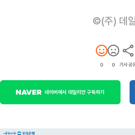
©(주) 데
기사 공
0
0
네이버에서 데일리안 구독하기