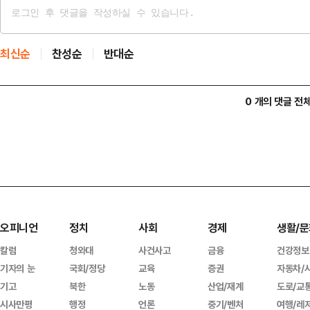
최신순
찬성순
반대순
0 개의 댓글 전
오피니언
정치
사회
경제
생활/문
칼럼
청와대
사건사고
금융
건강정보
기자의 눈
국회/정당
교육
증권
자동차/
기고
북한
노동
산업/재계
도로/교
시사만평
행정
언론
중기/벤처
여행/레