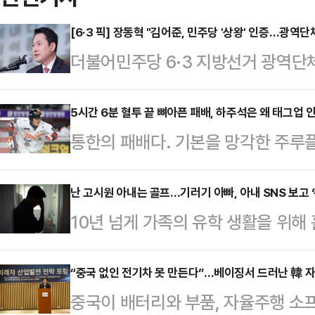
[6·3 픽] 장동혁 "김어준, 민주당 '상왕' 인증…광역
더불어민주당 6·3 지방선거 광역단
에 출연해 후원금 모금 홍보에 열을 
는 "김 씨가 진짜 민주당 상왕임을 
5시간 6분 혈투 끝 뼈아픈 패배, 하주석은 왜 태그업 
통한의 패배다. 기본을 망각한 주루
스북을 통해 "정원오·추미애·전재수·
한화 이글스는 8일 대전 한화생명 볼
장 후보 중 14명이 김 씨 앞에 머리
SOL KBO리그 정규시즌 홈 경기에서
난 고시원 아내는 골프…기러기 아빠, 아내 SNS 보고 ‘
명 대통령은 감방 가지 않으려다 산통 
10년 넘게 가족의 유학 생활을 위해 
날 양 팀의 맞대결은 무려 5시간 6
가 표 날리는 판"이라면서 "후원금까
미국에서 여유로운 생활을 이어가는 
다 쏟아부으며 총력전을 펼쳤고, 혈투
에 없…
며 이혼을 고민하고 있다는 사연이 전
“중국 없인 전기차 못 만든다”…베이징서 드러난 韓 
을 수밖에 없다.특히 한화는 9회 
중국이 배터리와 부품, 자율주행 소
사의 상담소’에는 제약회사 영업 관리자
남겼다.8회초까지 6-8로 끌려가며 