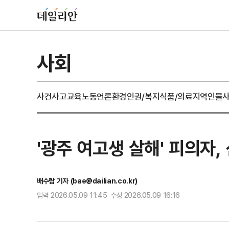
사회
사건사고
교육
노동
언론
환경
인권/복지
식품/의료
지역
인물
'광주 여고생 살해' 피의자,
배수람 기자 (bae@dailian.co.kr)
입력 2026.05.09 11:45 수정 2026.05.09 16:16