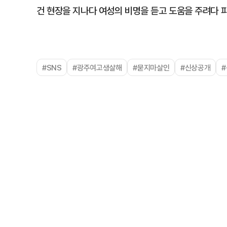
건 현장을 지나다 여성의 비명을 듣고 도움을 주려다 
#SNS
#광주여고생살해
#묻지마살인
#신상공개