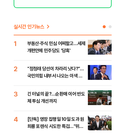
실시간 인기뉴스
1
6
부동산·주식 민심 어찌할고…세제
코스
개편안에 민주당도 '당혹'
후퇴
2
7
​"정청래 당선이 차라리 낫다?"…
안양
국민의힘 내부서 나오는 이색 셈
진 
법
3
8
긴 터널의 끝?…순환매 이어 반도
검찰
체 투심 개선까지
건…
수첩
4
9
[단독] 영장 집행일 10일 도과 원
경산
희룡 포렌식 시도한 특검…"위법
표 