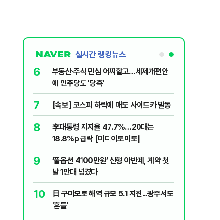
실시간 랭킹뉴스
1
6
'화장실서 쓰러진 채 발견' 킥복싱 연습 경
부동산·
기하던 男학생, 사고 12일 만에 사망
에 민주당
2
7
​"정청래 당선이 차라리 낫다?"…국민의힘
[속보] 
내부서 나오는 이색 셈법
8
李대통령 
3
'빅쇼트' 마이클 버리 "美 증시, 1987년
18.8%
블랙먼데이급 폭락 가능성"
9
‘풀옵션 
4
검찰청에 쌓인 미제사건 14만 건…언제 다
날 1만대
처리하나요? [기자수첩-사회]
10
日 구마모
5
삼전닉스 레버리지 열기 식었나…거래대
'흔들'
금 1조원 밑으로