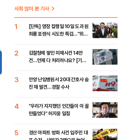
사회 많이 본 기사
1
[단독] 영장 집행일 10일 도과 원
희룡 포렌식 시도한 특검…"위법
증거 수집" 지적
2
검찰청에 쌓인 미제사건 14만
건…언제 다 처리하나요? [기자
수첩-사회]
3
안양 난임병원서 20대 간호사 숨
진 채 발견…경찰 수사
4
"우리가 지지했던 인간들이 이 꼴
만들었다" 허지웅 일침
5
경산 아파트 방화 사건 입주민 대