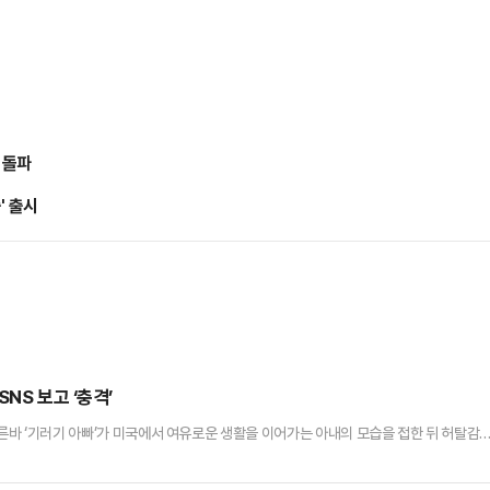
 돌파
' 출시
NS 보고 ‘충격’
이른바 ‘기러기 아빠’가 미국에서 여유로운 생활을 이어가는 아내의 모습을 접한 뒤 허탈감
 YTN 라디오 ‘조인섭 변호사의 상담소’에는 제약회사 영업 관리자로 20년 넘게 근무해
아내를 미국으로 유학 보낸 뒤 10년 넘게 기러기 아빠로 지내왔다. 조그마한 원룸에서 끼니