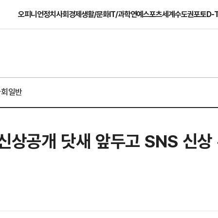
오피니언
정치
사회
경제
생활/문화
IT/과학
연예
스포츠
세계
수도권
포토
D-
사회일반
 신상공개 닷새 앞두고 SNS 신상