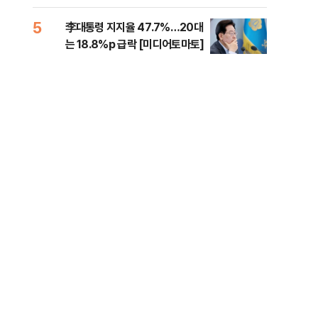
증거 수집" 지적
5
10
李대통령 지지율 47.7%…20대
[속
는 18.8%p 급락 [미디어토마토]
드카