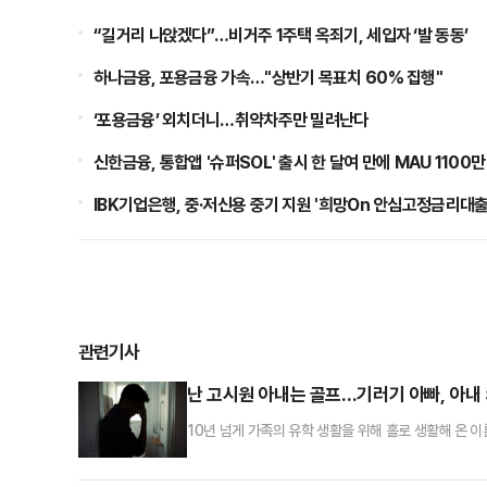
“길거리 나앉겠다”…비거주 1주택 옥죄기, 세입자 ‘발 동동’
하나금융, 포용금융 가속…"상반기 목표치 60% 집행"
‘포용금융’ 외치더니…취약차주만 밀려난다
신한금융, 통합앱 '슈퍼SOL' 출시 한 달여 만에 MAU 1100만
IBK기업은행, 중·저신용 중기 지원 '희망On 안심고정금리대출
관련기사
난 고시원 아내는 골프…기러기 아빠, 아내 S
10년 넘게 가족의 유학 생활을 위해 홀로 생활해 온 
호소하며 이혼을 고민하고 있다는 사연이 전해졌다.8일
온 50대 남성 A씨의 사연이 소개됐다.A 씨는 “딸과 