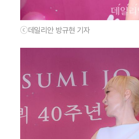
ⓒ데일리안 방규현 기자