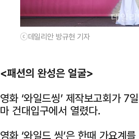
ⓒ데일리안 방규현 기자
<패션의 완성은 얼굴>
영화 ‘와일드씽’ 제작보고회가 7
마 건대입구에서 열렸다.
영화 ‘와일드 씽’은 한때 가요계를