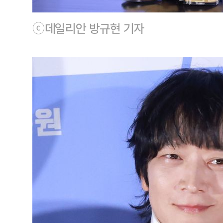
ⓒ데일리안 방규현 기자