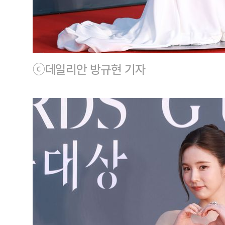
ⓒ데일리안 방규현 기자