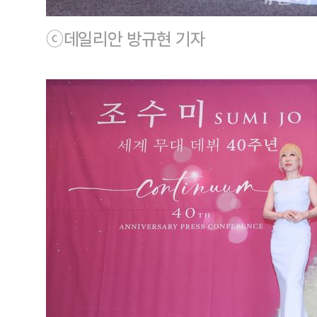
ⓒ데일리안 방규현 기자