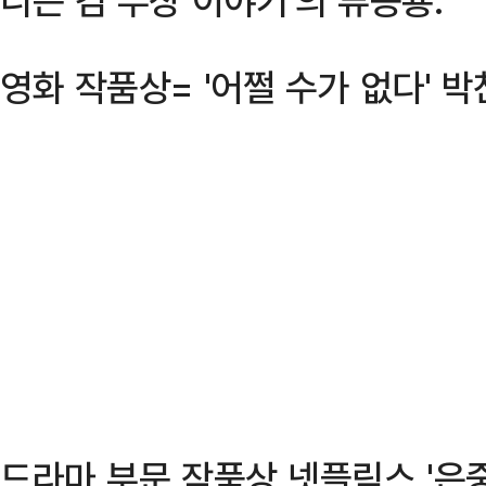
영화 작품상= '어쩔 수가 없다' 
드라마 부문 작품상 넷플릭스 '은중