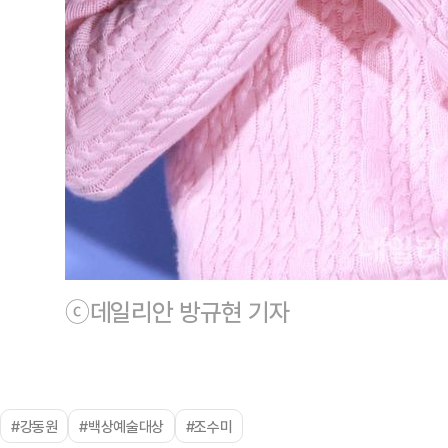
ⓒ데일리안 방규현 기자
#강동원
#백상예술대상
#조수미