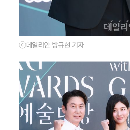
ⓒ데일리안 방규현 기자