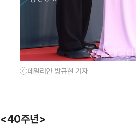
ⓒ데일리안 방규현 기자
<40주년>