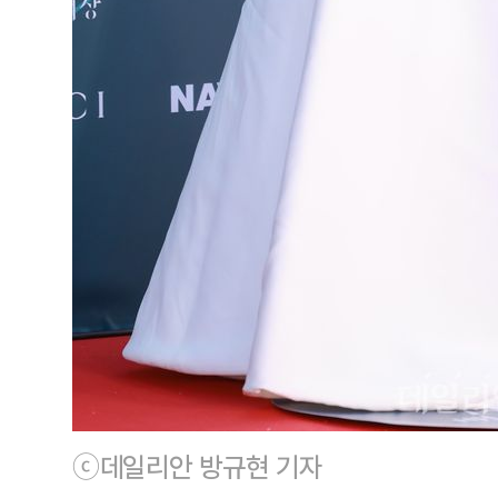
ⓒ데일리안 방규현 기자