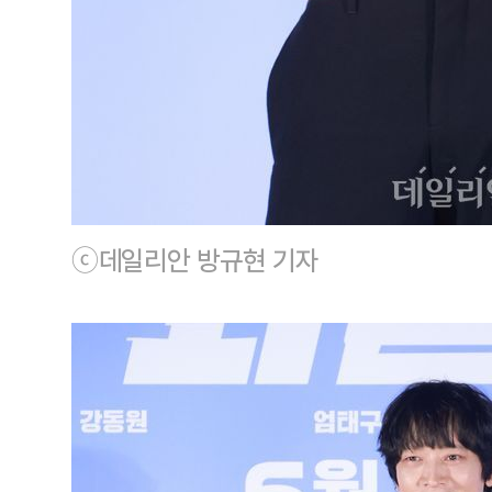
ⓒ데일리안 방규현 기자