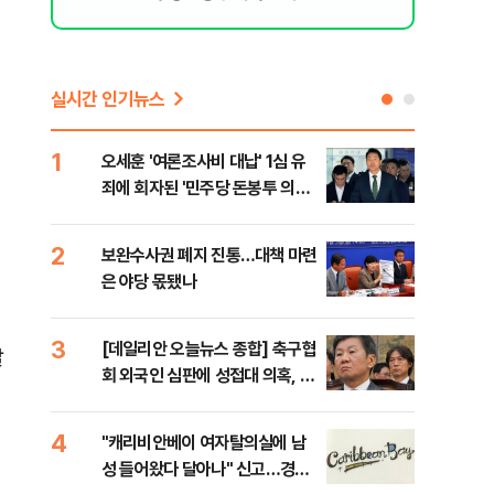
실시간 인기뉴스
1
6
오세훈 '여론조사비 대납' 1심 유
美,
죄에 회자된 '민주당 돈봉투 의
협에
혹'…왜?
2
7
보완수사권 폐지 진통…대책 마련
외국
은 야당 몫됐나
컵 
민낯
3
8
[데일리안 오늘뉴스 종합] 축구협
'경
달
회 외국인 심판에 성접대 의혹, 李
조준
대통령 20대 지지율 하락 의식했
금폭
나, 삼전닉스 올인은 금물, SK하
4
9
"캐리비안베이 여자탈의실에 남
국민
이닉스 프리마켓 시초가 논란 재
성 들어왔다 달아나" 신고…경찰,
장관
점화, 김민석 "과반 승리 가능성