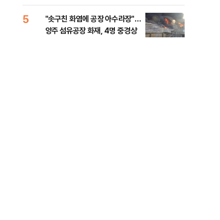
행적 추적 중
록 
99%" 등
5
10
"솟구친 화염에 공장 아수라장"…
李대
양주 섬유공장 화재, 4명 중경상
식했
낮춰