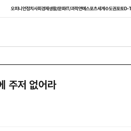
오피니언
정치
사회
경제
생활/문화
IT/과학
연예
스포츠
세계
수도권
포토
D-
에 주저 없어라