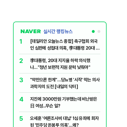
실시간 랭킹뉴스
1
6
[데일리안 오늘뉴스 종합] 축구협회 외국
보완수사
인 심판에 성접대 의혹, 李대통령 20대 지
몫됐나
지율 하락 의식했나, 삼전닉스 올인은 금
2
7
李대통령, 20대 지지율 하락 의식했
레버리지 
물, SK하이닉스 프리마켓 시초가 논란 재
나…"청년 보편적 지원 문턱 낮춰야"
지수로 
점화, 김민석 "과반 승리 가능성 99%" 등
3
8
"약만으론 한계"…당뇨병 '시작' 막는 의사
삼성전자
과학자의 도전 [내일의 닥터]
년간 HB
4
9
지진에 3000만원 기부했는데 비난받은
"솟구친 
日 여성...무슨 일?
유공장 화
5
10
오세훈 '여론조사비 대납' 1심 유죄에 회자
온열질환 
된 '민주당 돈봉투 의혹'…왜?
집에서 더