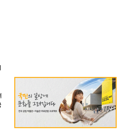
니
며
국