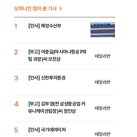
오피니언 많이 본 기사
이
1
[인사] 해양수산부
이
2
[부고] 이중길(아시아나항공 PR
팀 과장)씨 모친상
3
[인사] 신한투자증권
4
[부고] 김부경(전 삼성중공업 커
뮤니케이션팀장)씨 장인상
5
[인사] 국가데이터처