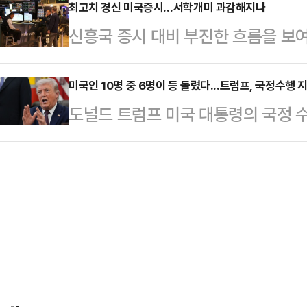
(조선사가 새 선박을 제작해 판매하는
최고치 경신 미국증시…서학개미 과감해지나
과 윤혜진 UL솔루션즈 한국지사 전
신흥국 증시 대비 부진한 흐름을 보여
큼, 선가 추가 상승을 전제로 한 낙
에서 발생하는 폐기물의 매립을 최
며 존재감 과시하고 있다.국내 증시
다.8일 조선업계에 따르면 내년 LN
글로벌 친환경 인증으…
서학개미들의 국장 복귀가 감지되기도
미국인 10명 중 6명이 등 돌렸다...트럼프, 국정수행
기 수요 질과 선가 흐름을 더 주시
도널드 트럼프 미국 대통령의 국정 수
증시 주목도가 다시 높아지는 분위
행 해외경제연구소의 ‘해운·조선업 20
돌렸다는 여론조사 결과가 나왔다. 
세이브로(SEIBro)에 따르면, 지난 
망’에 따르면 올해 …
의 재임기간 중 최고치를 기록했다.
3531만 달러(약 265조8079억원
(현지시간) 공개한 여론조사 결과, 
미국 주식 보관액은 연초 국장 상승세,
지난 2월 조사의 39%와 비슷했지
월 연속 …
응답은 62%로 그의 1·2기 임기를
여론조사는 워싱턴포스트가 ABC뉴
24∼28일 미국…