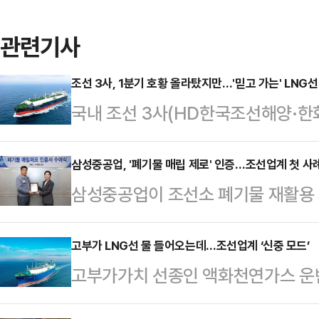
관련기사
조선 3사, 1분기 호황 올라탔지만…'믿고 가는' LNG
국내 조선 3사(HD한국조선해양·한
히 호실적을 기록했다. 중국 조선사들
고부가가치 선박 경쟁력을 앞세워 수
삼성중공업, '폐기물 매립 제로' 인증…조선업계 첫 사
삼성중공업이 조선소 폐기물 재활용 
구조가 LNG선에 과도하게 집중될 경
(ZWTL)’ 인증을 획득하며 조선업
수 있다는 우려도 나온다.“중국과 
중공업은 글로벌 안전규격 인증기관인 미
고부가 LNG선 물 들어오는데…조선업계 ‘신중 모드’
8일 업계에 따르면 국내 조선 3사의
고부가가치 선종인 액화천연가스 운반
부터 ‘폐기물 매립 제로(ZWTL)’ 
어섰다. 구체적으로 HD한국조선해양
될 전망이다. 다만 글로벌 신조 수
을 개최했다고 밝혔다.이날 행사에는
을 기록했다.…