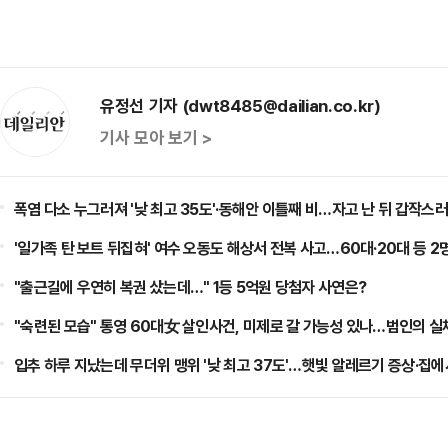
유정선 기자 (dwt8485@dailian.co.kr)
기사 모아 보기 >
폭염 다소 누그러져 '낮 최고 35도'·동해안 이틀째 비…자고 난 뒤 갑작스러
'일가족 탄 보트 뒤집혀' 여수 오동도 해상서 전복 사고…60대·20대 등 2
"출근길에 우연히 복권 샀는데…" 1등 5억원 당첨자 사연은?
"숙련된 모습" 통영 60대女 살인사건, 미제로 갈 가능성 있나…범인의 실
입추 하루 지났는데 무더위 맹위 '낮 최고 37도'…햇빛 알레르기 증상·집에