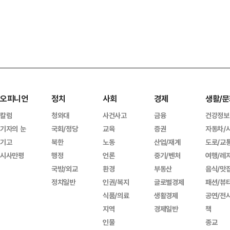
오피니언
정치
사회
경제
생활/문
칼럼
청와대
사건사고
금융
건강정보
기자의 눈
국회/정당
교육
증권
자동차/
기고
북한
노동
산업/재계
도로/교
시사만평
행정
언론
중기/벤처
여행/레
국방/외교
환경
부동산
음식/맛
정치일반
인권/복지
글로벌경제
패션/뷰
식품/의료
생활경제
공연/전
지역
경제일반
책
인물
종교