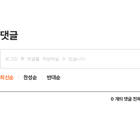
중부사령부(CENTCOM)는 이날 “
랄타, 메이슨 3척이 국제 해협(호르
의 미…
댓글
최신순
찬성순
반대순
0 개의 댓글 전