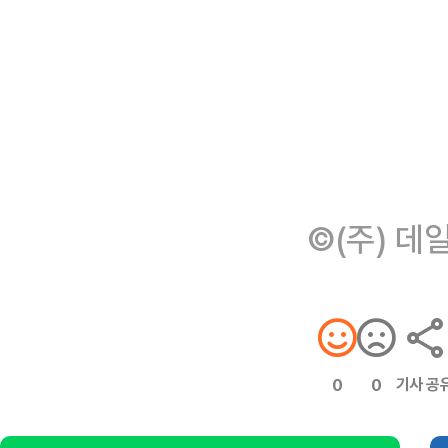
©(주) 데
기사 공
0
0