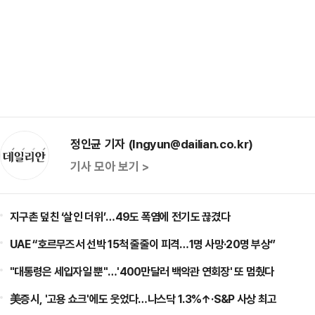
정인균 기자 (Ingyun@dailian.co.kr)
기사 모아 보기 >
지구촌 덮친 ‘살인 더위’…49도 폭염에 전기도 끊겼다
UAE “호르무즈서 선박 15척 줄줄이 피격…1명 사망·20명 부상”
"대통령은 세입자일 뿐"…'400만달러 백악관 연회장' 또 멈췄다
美증시, '고용 쇼크'에도 웃었다…나스닥 1.3%↑·S&P 사상 최고