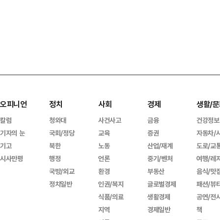
오피니언
정치
사회
경제
생활/문
칼럼
청와대
사건사고
금융
건강정보
기자의 눈
국회/정당
교육
증권
자동차/
기고
북한
노동
산업/재계
도로/교
시사만평
행정
언론
중기/벤처
여행/레
국방/외교
환경
부동산
음식/맛
정치일반
인권/복지
글로벌경제
패션/뷰
식품/의료
생활경제
공연/전
지역
경제일반
책