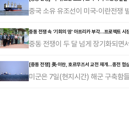
을 놨다.뉴욕타임스(NYT)에 따르면
려 했다. 이는 현재 진행 중인 대이란
중국 소유 유조선이 미국·이란전쟁 
컨기념관 보수공사 현장을 방문한 자
W 부시 항공모함에서 출격한 전투기
해역에서 공격 받은 사실이 뒤늦게 알
있다”며 “이란은 내가 원하는 것보다
사해 이들 선박을 무력…
발·화재가 발생한 지점과 시점이 유
중동 전쟁 속 '기회의 땅' 아프리카 부각…프로젝트 시
장했다. 이날 미·이란이 호르무즈 
중동 전쟁이 두 달 넘게 장기화되면
라는 관측이 나온다.7일 중국 경제매
문제가 없다는 뜻으로 해석된다.그는
눈을 돌리고 있다. 중동의 지정학적
한 대형 석유제품 운반선 한 척이 
라고 평가절하한 뒤 “…
에너지 공급처로서 아프리카의 전략적
[중동 전쟁] 美·이란, 호르무즈서 교전 재개…종전 협
트(UAE) 외해에서 공격을 받았다. 
미군은 7일(현지시간) 해군 구축함
일 대한무역투자진흥공사(KOTRA)에
선박에는 ‘중국 선주 및 선원‘(CHI
향하던 중 이란의 무분별한 공격을 
비아, 앙골라 등 아프리카 산유국들
대응했다고 밝혔다. 미국이 ‘해방 프로젝
들의 주목을 받고 있다.아프리카 지역
하면서 불안하나마 유지되던 협상 국
4%대를 기록할 것으로 전망돼 세계
것이다.미 CNN방송 등에 따르면 대
고 있다.이에 따라 기존…