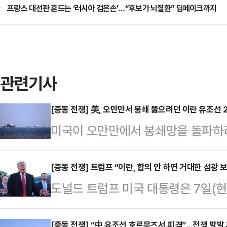
프랑스 대선판 흔드는 ‘러시아 검은손’…“후보가 뇌질환” 딥페이크까지
관련기사
[중동 전쟁] 美, 오만만서 봉쇄 뚫으려던 이란 유조선 
미국이 오만만에서 봉쇄망을 돌파하려
이터통신이 8일(현지시간) 보도했다
다고 로이터는 전했다. 전날 미국과
[중동 전쟁] 트럼프 “이란, 합의 안 하면 거대한 섬광 보
도널드 트럼프 미국 대통령은 7일(
다. 양국은 휴전을 유지하고 있지만
서명하지 않으면 거대한 섬광이 솟아
미 중부사령부는 "이란 국적의 유조
[중동 전쟁] “中 유조선 호르무즈서 피격”...전쟁 발발