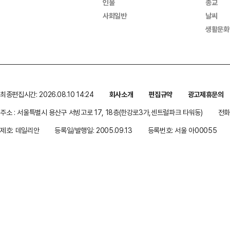
인물
종교
사회일반
날씨
생활문화
최종편집시간: 2026.08.10 14:24
회사소개
편집규약
광고제휴문의
주소 : 서울특별시 용산구 서빙고로 17, 18층(한강로3가,센트럴파크 타워동)
전화 
제호: 데일리안
등록일/발행일: 2005.09.13
등록번호: 서울 아00055