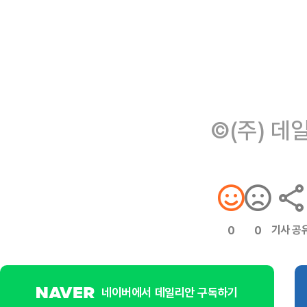
©(주) 데
기사 공
0
0
네이버에서 데일리안 구독하기