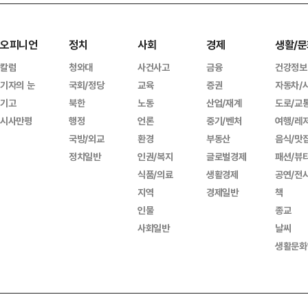
오피니언
정치
사회
경제
생활/문
칼럼
청와대
사건사고
금융
건강정보
기자의 눈
국회/정당
교육
증권
자동차/
기고
북한
노동
산업/재계
도로/교
시사만평
행정
언론
중기/벤처
여행/레
국방/외교
환경
부동산
음식/맛
정치일반
인권/복지
글로벌경제
패션/뷰
식품/의료
생활경제
공연/전
지역
경제일반
책
인물
종교
사회일반
날씨
생활문화