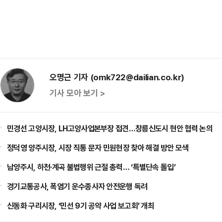
오명근 기자 (omk722@dailian.co.kr)
기사 모아 보기 >
민경선 고양시장, LH고양사업본부장 접견…창릉신도시 현안 협력 논의
정덕영 양주시장, 시장 직통 문자 민원현장 찾아 해결 방안 모색
남양주시, 하천·계곡 불법행위 근절 총력… ‘특별단속 돌입’
경기교통공사, 폭염기 운수종사자 안전운행 독려
신동화 구리시장, ‘민선 9기 공약 사업 보고회’ 개최