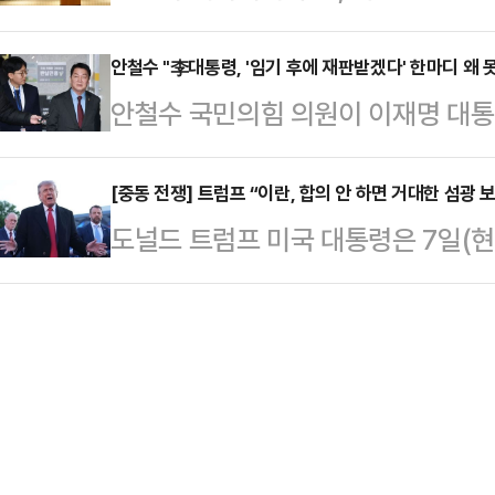
하면서 글로벌 완성차 업체들이 중국
군이 파인블러프 아스널에 희토류 캠
됐다.…
습이 뚜렷해지고 있다. 업계에서는 
안철수 "李대통령, '임기 후에 재판받겠다' 한마디 왜 
됐다.미 육군 공식 미디어(DVIDS)
안철수 국민의힘 의원이 이재명 대통
국내 자동차 산업의 생산기반 약화와
령관 매슈 메이슨 대령의 기고문에 따
특검법안(공소취소 특검법안)에 대해
있다는 우려가 나온다.한국모빌리
해 첨단…
사한 것과 관련해 "법안의 내용은 
[중동 전쟁] 트럼프 “이란, 합의 안 하면 거대한 섬광 보
8일 서울 서초구 자동차회관에서 ‘미
도널드 트럼프 미국 대통령은 7일(
판했다.안철수 의원은 8일 자신의 
중심으로 재편되는 전기·자율주행차 
서명하지 않으면 거대한 섬광이 솟아
니다. 시기와 절차만 숙의되면 공소취
방안을 논의했다.정구민 한국모빌…
을 놨다.뉴욕타임스(NYT)에 따르면
목의 글을 게재했다. 안 의원은 "이재
컨기념관 보수공사 현장을 방문한 자
한마디를 왜 못하는 것이냐"며 "무
있다”며 “이란은 내가 원하는 것보다
될 일 아니겠느냐…
장했다. 이날 미·이란이 호르무즈 