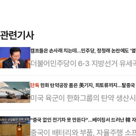
관련기사
캠프들은 손사래 치는데…민주당, 정청래 논란에도 '옆
더불어민주당이 6·3 지방선거 유세곡
하기로 확정했다. 이른바 '오빠 호칭'
거 캠프가 기피하고 있는 것과 대조
단독
한화 탄약공장 품은 美기지, 희토류까지…탈중국
미국 육군이 한화그룹의 탄약 생산
일 총 20곡의 지방선거 유세곡을 
널(Pine Bluff Arsenal) 부
축제 분위기를 끌어내기 위해 큰 틀에
중국산 원자재 의존도를 낮추려는 미
“중국 없인 전기차 못 만든다”…베이징서 드러난 韓 
대중 인기곡 등으로 선정했다는 것이
중국이 배터리와 부품, 자율주행 소
기업의 거점을 축으로 구체화되는 모
가수 유정석의 '질풍가도'부터 영탁의 