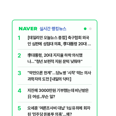
실시간 랭킹뉴스
1
6
[데일리안 오늘뉴스 종합] 축구협회 외국
보완수사
인 심판에 성접대 의혹, 李대통령 20대 지
몫됐나
지율 하락 의식했나, 삼전닉스 올인은 금
2
7
李대통령, 20대 지지율 하락 의식했
레버리지 
물, SK하이닉스 프리마켓 시초가 논란 재
나…"청년 보편적 지원 문턱 낮춰야"
지수로 
점화, 김민석 "과반 승리 가능성 99%" 등
3
8
"약만으론 한계"…당뇨병 '시작' 막는 의사
삼성전자
과학자의 도전 [내일의 닥터]
년간 HB
4
9
지진에 3000만원 기부했는데 비난받은
"솟구친 
日 여성...무슨 일?
유공장 화
5
10
오세훈 '여론조사비 대납' 1심 유죄에 회자
온열질환 
된 '민주당 돈봉투 의혹'…왜?
집에서 더