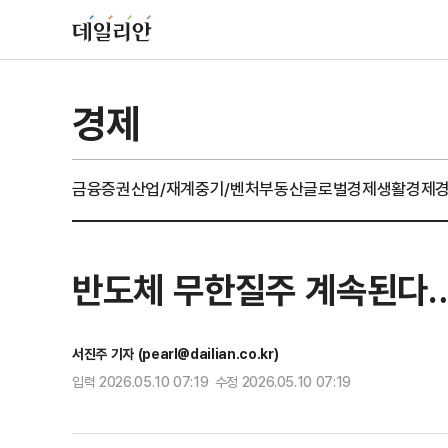
경제
금융
증권
산업/재계
중기/벤처
부동산
글로벌경제
생활경제
반도체 무한질주 계속된다…코
서진주 기자 (pearl@dailian.co.kr)
입력 2026.05.10 07:19 수정 2026.05.10 07:19