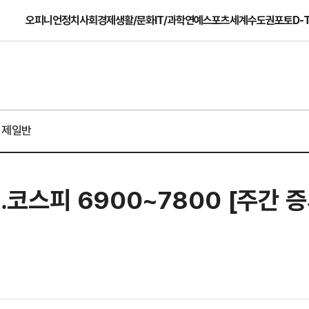
오피니언
정치
사회
경제
생활/문화
IT/과학
연예
스포츠
세계
수도권
포토
D-
경제일반
스피 6900~7800 [주간 증