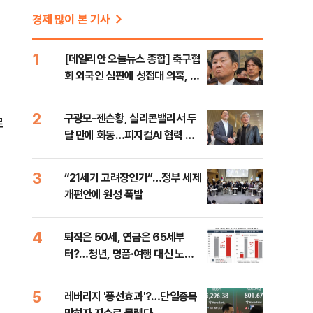
경제 많이 본 기사
1
[데일리안 오늘뉴스 종합] 축구협
회 외국인 심판에 성접대 의혹, 李
대통령 20대 지지율 하락 의식했
나, 삼전닉스 올인은 금물, SK하
2
구광모-젠슨황, 실리콘밸리서 두
로
이닉스 프리마켓 시초가 논란 재
달 만에 회동…피지컬AI 협력 논
점화, 김민석 "과반 승리 가능성
의
99%" 등
3
“21세기 고려장인가”…정부 세제
에
개편안에 원성 폭발
4
퇴직은 50세, 연금은 65세부
터?…청년, 명품·여행 대신 노후
준비 [Now 2.30]
5
레버리지 '풍선효과'?…단일종목