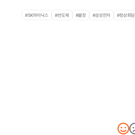
#SK하이닉스
#반도체
#불장
#삼성전자
#정상회담