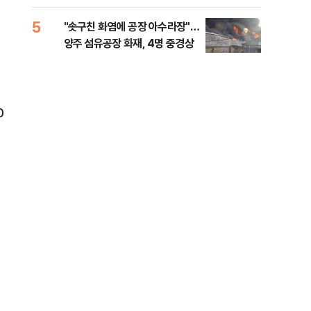
행적 추적 중
록 
99%" 등
5
10
"솟구친 화염에 공장 아수라장"…
李대
양주 섬유공장 화재, 4명 중경상
식했
낮춰
0