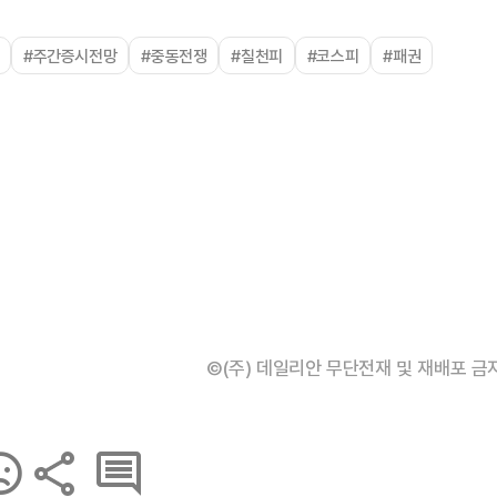
#주간증시전망
#중동전쟁
#칠천피
#코스피
#패권
©(주) 데일리안 무단전재 및 재배포 금