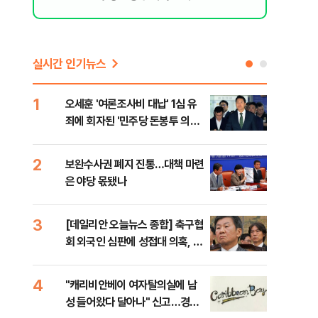
실시간 인기뉴스
1
6
오세훈 '여론조사비 대납' 1심 유
美,
죄에 회자된 '민주당 돈봉투 의
협에
혹'…왜?
2
7
보완수사권 폐지 진통…대책 마련
외국
은 야당 몫됐나
컵 
민낯
3
8
[데일리안 오늘뉴스 종합] 축구협
'경
회 외국인 심판에 성접대 의혹, 李
조준
대통령 20대 지지율 하락 의식했
금폭
나, 삼전닉스 올인은 금물, SK하
4
9
"캐리비안베이 여자탈의실에 남
국민
이닉스 프리마켓 시초가 논란 재
성 들어왔다 달아나" 신고…경찰,
장관
점화, 김민석 "과반 승리 가능성