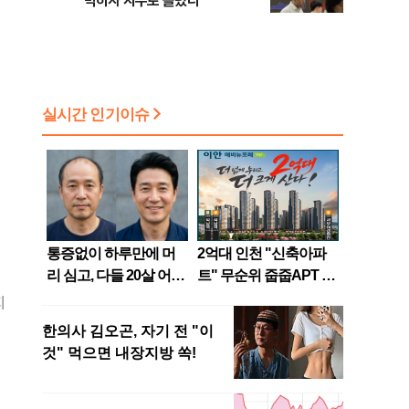
막히자 지수로 몰렸다
지