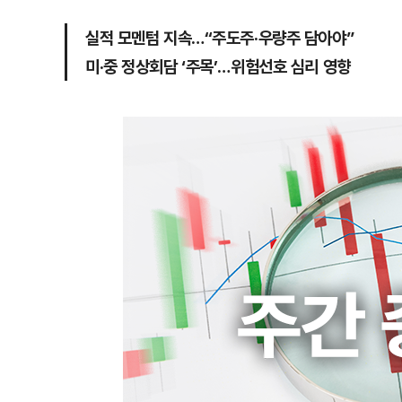
실적 모멘텀 지속…“주도주·우량주 담아야”
미·중 정상회담 ‘주목’…위험선호 심리 영향