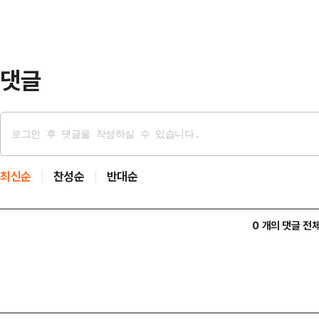
대한민국 철도교통의 중심지"라면서
의 성장축, 대한민국 균형 성장이 핵
다.이어 "15년…
댓글
최신순
찬성순
반대순
0 개의 댓글 전