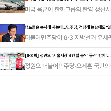
습이 뚜렷해지고 있다. 업계에서는 
목의 글을 게재했다. 안 의원은 "이재
미국 육군이 한화그룹의 탄약 생산
국내 자동차 산업의 생산기반 약화와
한마디를 왜 못하는 것이냐"며 "무
널(Pine Bluff Arsenal) 부
있다는 우려가 나온다.한국모빌리
될 일 아니겠느냐…
중국산 원자재 의존도를 낮추려는 미
캠프들은 손사래 치는데…민주당, 정청래 논란에도 '옆
8일 서울 서초구 자동차회관에서 ‘미
더불어민주당이 6·3 지방선거 유세곡
기업의 거점을 축으로 구체화되는 모
중심으로 재편되는 전기·자율주행차 
하기로 확정했다. 이른바 '오빠 호칭'
군이 파인블러프 아스널에 희토류 캠
방안을 논의했다.정구민 한국모빌…
거 캠프가 기피하고 있는 것과 대조
[6·3 픽] 정원오 "서울시장 4번 할 동안 '용산' 방치"
됐다.미 육군 공식 미디어(DVIDS)
정원오 더불어민주당·오세훈 국민의힘
일 총 20곡의 지방선거 유세곡을 
령관 매슈 메이슨 대령의 기고문에 따
구'를 두고 신경전을 벌였다. 정 후
축제 분위기를 끌어내기 위해 큰 틀에
해 첨단…
전이 속도를 내지 못한 것을 지적했고
대중 인기곡 등으로 선정했다는 것이
공급 정책이 사실상 '닭장 아파트'라
가수 유정석의 '질풍가도'부터 영탁의 
제업무지구에서 기자회견을 열어 "용
됐다.…