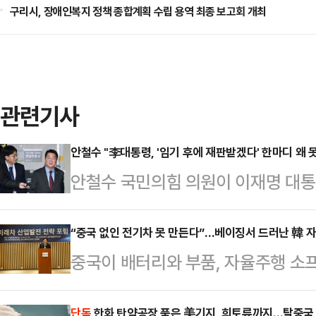
구리시, 장애인복지 정책 종합계획 수립 용역 최종 보고회 개최
관련기사
안철수 "李대통령, '임기 후에 재판받겠다' 한마디 왜 
안철수 국민의힘 의원이 이재명 대통
특검법안(공소취소 특검법안)에 대해
사한 것과 관련해 "법안의 내용은 
“중국 없인 전기차 못 만든다”…베이징서 드러난 韓 
중국이 배터리와 부품, 자율주행 소
판했다.안철수 의원은 8일 자신의 
하면서 글로벌 완성차 업체들이 중국
니다. 시기와 절차만 숙의되면 공소취
단독
한화 탄약공장 품은 美기지, 희토류까지…탈중국