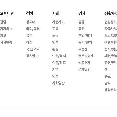
오피니언
정치
사회
경제
생활/문
칼럼
청와대
사건사고
금융
건강정보
기자의 눈
국회/정당
교육
증권
자동차/
기고
북한
노동
산업/재계
도로/교
시사만평
행정
언론
중기/벤처
여행/레
국방/외교
환경
부동산
음식/맛
정치일반
인권/복지
글로벌경제
패션/뷰
식품/의료
생활경제
공연/전
지역
경제일반
책
인물
종교
사회일반
날씨
생활문화