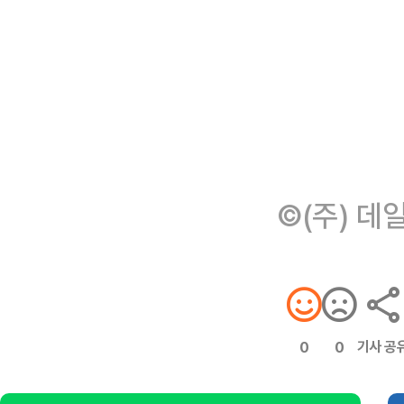
©(주) 데
기사 공
0
0