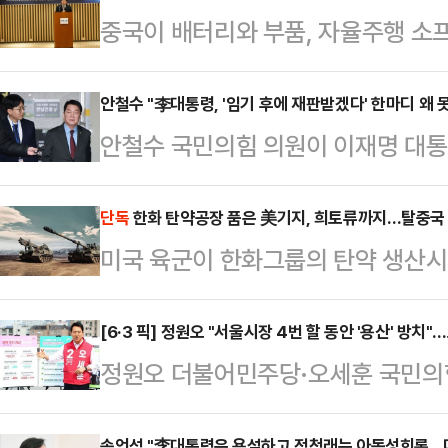
중국이 배터리와 부품, 자율주행 소
하면서 글로벌 완성차 업체들이 중국
습이 뚜렷해지고 있다. 업계에서는 
안철수 "李대통령, '임기 후에 재판받겠다' 한마디 왜 
안철수 국민의힘 의원이 이재명 대통
국내 자동차 산업의 생산기반 약화와
특검법안(공소취소 특검법안)에 대해
있다는 우려가 나온다.한국모빌리
사한 것과 관련해 "법안의 내용은 
단독
한화 탄약공장 품은 美기지, 희토류까지…탈중국
8일 서울 서초구 자동차회관에서 ‘미
미국 육군이 한화그룹의 탄약 생산
판했다.안철수 의원은 8일 자신의 
중심으로 재편되는 전기·자율주행차 
널(Pine Bluff Arsenal) 부
니다. 시기와 절차만 숙의되면 공소취
방안을 논의했다.정구민 한국모빌…
중국산 원자재 의존도를 낮추려는 미
[6·3 픽] 정원오 "서울시장 4번 할 동안 '용산' 방치"
목의 글을 게재했다. 안 의원은 "이재
정원오 더불어민주당·오세훈 국민의힘
기업의 거점을 축으로 구체화되는 모
한마디를 왜 못하는 것이냐"며 "무
구'를 두고 신경전을 벌였다. 정 후
군이 파인블러프 아스널에 희토류 캠
될 일 아니겠느냐…
송언석 "李대통령은 욕설하고 정청래는 아동성희롱…