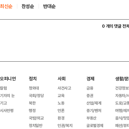
최신순
찬성순
반대순
0 개의 댓글 전
오피니언
정치
사회
경제
생활/문
칼럼
청와대
사건사고
금융
건강정보
기자의 눈
국회/정당
교육
증권
자동차/
기고
북한
노동
산업/재계
도로/교
시사만평
행정
언론
중기/벤처
여행/레
국방/외교
환경
부동산
음식/맛
정치일반
인권/복지
글로벌경제
패션/뷰