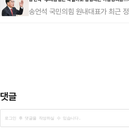
전이 속도를 내지 못한 것을 지적했고
됐다.미 육군 공식 미디어(DVIDS)
송언석 국민의힘 원내대표가 최근 정
공급 정책이 사실상 '닭장 아파트'라
령관 매슈 메이슨 대령의 기고문에 따
집으며 "더불어민주당은 그 이름을 
제업무지구에서 기자회견을 열어 "용
해 첨단…
언석 원내대표는 8일 국회에서 열린
대한민국 철도교통의 중심지"라면서
국무회의 자리에서 '비읍시옷(ㅂㅅ)'
의 성장축, 대한민국 균형 성장이 핵
놓고 여당 (정청래) 대표는 어린아이
다.이어 "15년…
발언을 늘어놓기 바쁘다"라고 비판했
서 개최된 제20차 국무회의 겸 제
문제를 거론하며 "이런…
댓글