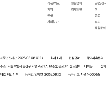
식품/의료
생활경제
공연/전
지역
경제일반
책
인물
종교
사회일반
날씨
생활문화
최종편집시간: 2026.08.08 01:14
회사소개
편집규약
광고제휴문의
주소 : 서울특별시 용산구 서빙고로 17, 18층(한강로3가,센트럴파크 타워동)
전화 
제호: 데일리안
등록일/발행일: 2005.09.13
등록번호: 서울 아00055