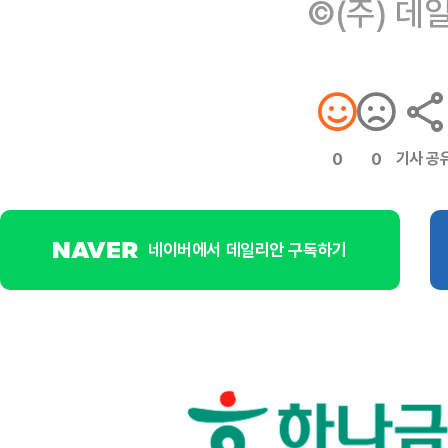
©(주) 데
기사 공
0
0
네이버에서 데일리안 구독하기