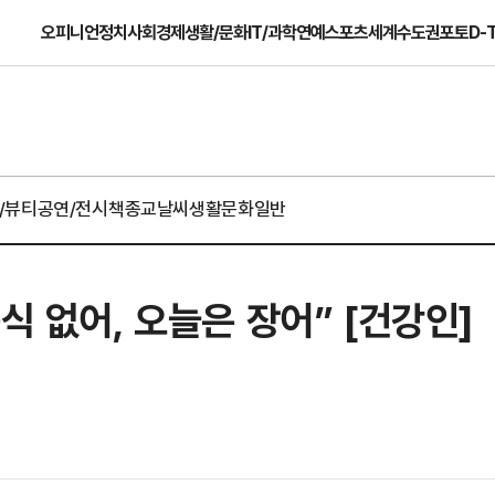
오피니언
정치
사회
경제
생활/문화
IT/과학
연예
스포츠
세계
수도권
포토
D-
/뷰티
공연/전시
책
종교
날씨
생활문화일반
식 없어, 오늘은 장어” [건강인]