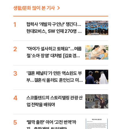
생활/문화 많이 본 기사
1
협력사 ‘개발자 구인난’ 챙긴다…
현대모비스, SW 인재 270명 육
성
2
"아이가 설사하고 토해요"…여름
철 '소아 장염' 대처법 [김효경의
데일리 헬스]
3
'결혼 페널티'가 만든 역쇼윈도 부
부…결혼식 올려도 혼인신고 미룬
다 [Now 2.30]
4
스코틀랜드의 스토리텔링 관광 산
업 전략을 배워야
5
‘딸깍 출판’ 이어 ‘고전 번역’까