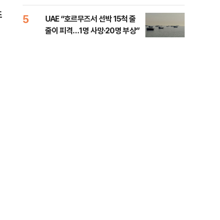
소법, 무엇이 달라지나
초
5
10
UAE “호르무즈서 선박 15척 줄
이란
줄이 피격…1명 사망·20명 부상”
호르