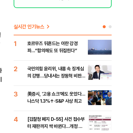
실시간 인기뉴스
면
1
6
반
호르무즈 뒤흔드는 이란 강경
"대
파…“합의해도 또 뒤집힌다”
만달
2
7
국민의힘 윤리위, 내홍 속 징계심
"아
마
의 강행…당내서는 장동혁 비판
철 
미
목소리
데일
3
8
美증시, '고용 쇼크'에도 웃었다…
[단
나스닥 1.3%↑·S&P 사상 최고
1%
4
9
[검찰청 폐지 D-55] 사건 접수부
“우
터 재판까지 싹 바뀐다…개정 형
러…