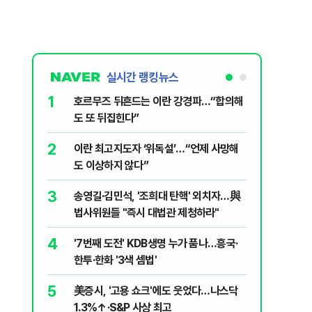
실시간 랭킹뉴스
1
6
호르무즈 뒤흔드는 이란 강경파…“합의해
국민의힘 
도 또 뒤집힌다”
당내서는
2
7
이란 최고지도자 ‘위독설’…“언제 사망해
“우크라
도 이상하지 않다”
유 3만t
3
8
송영길·김민석, '조희대 탄핵' 외치자…與
UAE “
법사위원들 "즉시 대법관 제청하라"
격…1명 
4
9
'7번째 도전' KDB생명 누가 품나…흥국·
"대통령은
한투·한화 '3색 셈법'
악관 연회
5
10
美증시, '고용 쇼크'에도 웃었다…나스닥
"아이가 
1.3%↑·S&P 사상 최고
장염' 대