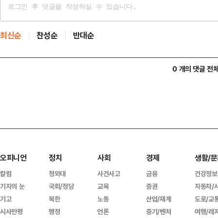
최신순
찬성순
반대순
0 개의 댓글 전
오피니언
정치
사회
경제
생활/문
칼럼
청와대
사건사고
금융
건강정보
기자의 눈
국회/정당
교육
증권
자동차/
기고
북한
노동
산업/재계
도로/교
시사만평
행정
언론
중기/벤처
여행/레