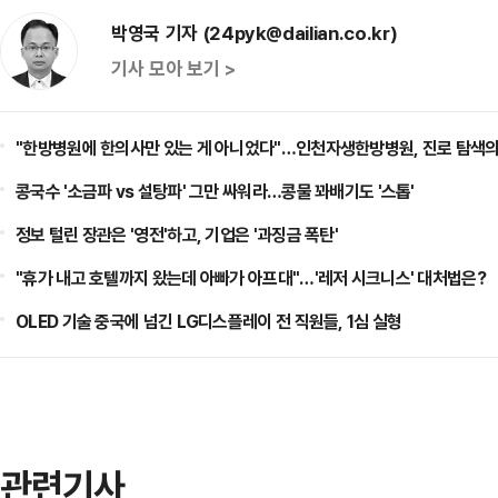
박영국 기자 (24pyk@dailian.co.kr)
기사 모아 보기 >
"한방병원에 한의사만 있는 게 아니었다"…인천자생한방병원, 진로 탐색의
콩국수 '소금파 vs 설탕파' 그만 싸워라…콩물 꽈배기도 '스톱'
정보 털린 장관은 '영전'하고, 기업은 '과징금 폭탄'
"휴가 내고 호텔까지 왔는데 아빠가 아프대"…'레저 시크니스' 대처법은?
OLED 기술 중국에 넘긴 LG디스플레이 전 직원들, 1심 실형
관련기사