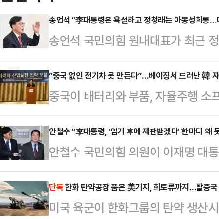
송언석 "李대통령은 욕설하고 정청래는 아동성희롱…
송언석 국민의힘 원내대표가 최근 정
집으며 "더불어민주당은 그 이름을 
언석 원내대표는 8일 국회에서 열린
“중국 없인 전기차 못 만든다”…베이징서 드러난 韓 
중국이 배터리와 부품, 자율주행 소
국무회의 자리에서 '비읍시옷(ㅂㅅ)'
하면서 글로벌 완성차 업체들이 중국
놓고 여당 (정청래) 대표는 어린아이
습이 뚜렷해지고 있다. 업계에서는 
안철수 "李대통령, '임기 후에 재판받겠다' 한마디 왜 
발언을 늘어놓기 바쁘다"라고 비판했
안철수 국민의힘 의원이 이재명 대통
국내 자동차 산업의 생산기반 약화와
서 개최된 제20차 국무회의 겸 제
특검법안(공소취소 특검법안)에 대해
있다는 우려가 나온다.한국모빌리
문제를 거론하며 "이런…
사한 것과 관련해 "법안의 내용은 
단독
한화 탄약공장 품은 美기지, 희토류까지…탈중국
8일 서울 서초구 자동차회관에서 ‘미
미국 육군이 한화그룹의 탄약 생산
판했다.안철수 의원은 8일 자신의 
중심으로 재편되는 전기·자율주행차 