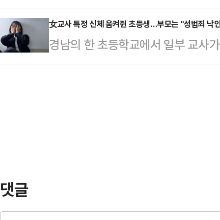
널(Pine Bluff Arsenal) 부
니다. 시기와 절차만 숙의되면 공소취
방안을 논의했다.정구민 한국모빌…
중국산 원자재 의존도를 낮추려는 미
女교사 특정 신체 움켜쥔 초등생…부모는 "성범죄 낙
목의 글을 게재했다. 안 의원은 "이재
경남의 한 초등학교에서 일부 교사가
기업의 거점을 축으로 구체화되는 모
한마디를 왜 못하는 것이냐"며 "무
고 등으로 정신과 치료를 받거나 
군이 파인블러프 아스널에 희토류 캠
될 일 아니겠느냐…
은 지난 6일 경남도교육청 브리핑룸
됐다.미 육군 공식 미디어(DVIDS)
내 초등학교 특수학급 남학생 A군의
령관 매슈 메이슨 대령의 기고문에 따
의로 고발하라"고 촉구했다.조합에 따
해 첨단…
학교에 입학할 무렵부터 교실에 상
노골적으로 간섭을 해왔다. 결국 A군
씨의 잦은 민원으로 거식증을…
댓글