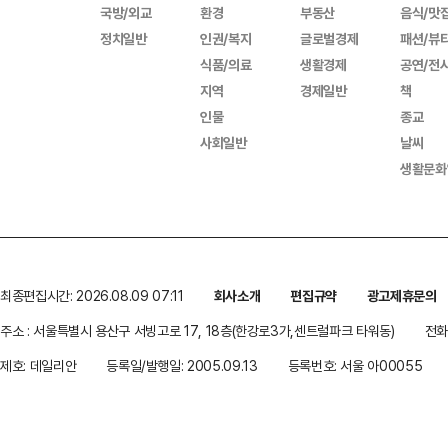
국방/외교
환경
부동산
음식/맛
정치일반
인권/복지
글로벌경제
패션/뷰
식품/의료
생활경제
공연/전
지역
경제일반
책
인물
종교
사회일반
날씨
생활문화
최종편집시간: 2026.08.09 07:11
회사소개
편집규약
광고제휴문의
주소 : 서울특별시 용산구 서빙고로 17, 18층(한강로3가,센트럴파크 타워동)
전화 
제호: 데일리안
등록일/발행일: 2005.09.13
등록번호: 서울 아00055