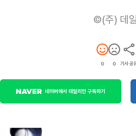
©(주) 데
기사 공
0
0
네이버에서 데일리안 구독하기