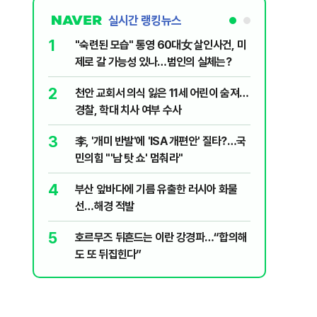
실시간 랭킹뉴스
1
6
"숙련된 모습" 통영 60대女 살인사건, 미
지구촌 덮
제로 갈 가능성 있나…범인의 실체는?
기도 끊
2
7
천안 교회서 의식 잃은 11세 어린이 숨져…
신동엽의 
경찰, 학대 치사 여부 수사
‘대중적 편
3
8
李, '개미 반발'에 'ISA 개편안' 질타?…국
입추 하루
민의힘 "'남 탓 쇼' 멈춰라"
37도'…
있는 치료
4
9
부산 앞바다에 기름 유출한 러시아 화물
민주당 당
선…해경 적발
론?…김민
5
10
호르무즈 뒤흔드는 이란 강경파…“합의해
‘탄약 고
도 또 뒤집힌다”
색출하라