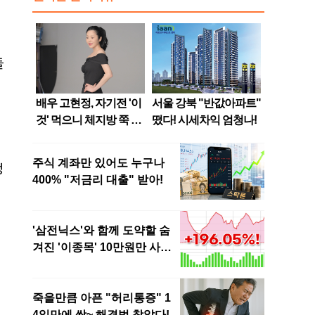
들
세
정