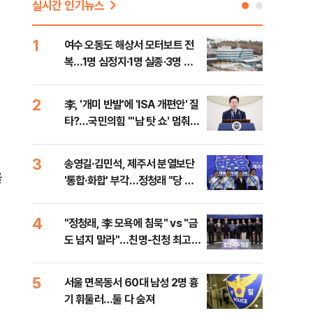
실시간 인기뉴스
1
6
여수 오동도 해상서 모터보트 전
손현
복…1명 심정지·1명 실종·3명 경
통령
상
2
7
李, '개미 반발'에 'ISA 개편안' 질
UA
타?…국민의힘 "'남 탓 쇼' 멈춰
줄이
라"
3
8
송영길·김민석, 제주서 분열보단
평택
을
'통합·화합' 부각…정청래 "당 공
레일
격해 놓고 뻔뻔해"
4
9
"정청래, 李 모욕에 침묵" vs "금
부산
도 넘지 말라"…친명-친청 최고위
아 
원 후보, 제주서 격돌
5
10
서울 면목동서 60대 남성 2명 흉
호르
기 휘둘러…둘 다 숨져
파…
1