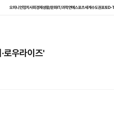
오피니언
정치
사회
경제
생활/문화
IT/과학
연예
스포츠
세계
수도권
포토
D-
리·로우라이즈'