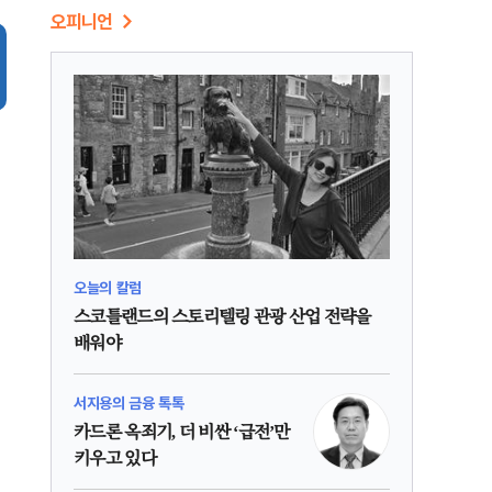
오피니언
오늘의 칼럼
스코틀랜드의 스토리텔링 관광 산업 전략을
배워야
서지용의 금융 톡톡
카드론 옥죄기, 더 비싼 ‘급전’만
키우고 있다