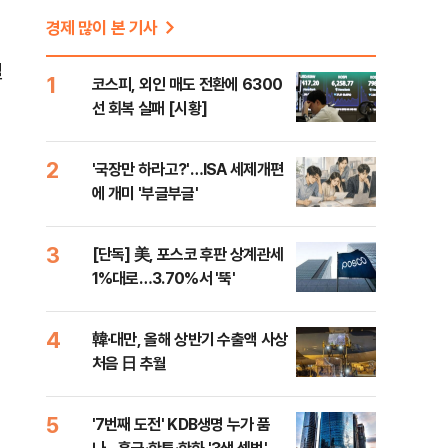
경제 많이 본 기사
별
1
코스피, 외인 매도 전환에 6300
질
선 회복 실패 [시황]
2
'국장만 하라고?'…ISA 세제개편
에 개미 '부글부글'
3
[단독] 美, 포스코 후판 상계관세
1%대로…3.70%서 '뚝'
4
韓·대만, 올해 상반기 수출액 사상
처음 日 추월
5
'7번째 도전' KDB생명 누가 품