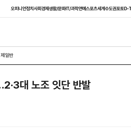
오피니언
정치
사회
경제
생활/문화
IT/과학
연예
스포츠
세계
수도권
포토
D-
경제일반
…2·3대 노조 잇단 반발