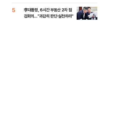
외부
5
10
李대통령, 6시간 부동산 2차 점
이란
검회의…"과감히 판단·실천하라"
호르