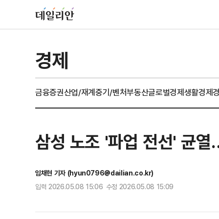
경제
금융
증권
산업/재계
중기/벤처
부동산
글로벌경제
생활경제
삼성 노조 '파업 전선' 균열
임채현 기자 (hyun0796@dailian.co.kr)
입력 2026.05.08 15:06 수정 2026.05.08 15:09