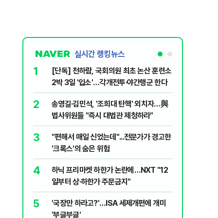
실시간 랭킹뉴스
1
6
[단독] 천하람, 국회의원 최초 논산 훈련소
[영상] 
2박 3일 '입소'…각개전투·야간행군 한다
진 日 의
2
7
송영길·김민석, '조희대 탄핵' 외치자…與
[단독 인
법사위원들 "즉시 대법관 제청하라"
된 C교수
된 행위"
3
8
"편해서 매일 신었는데"...전문가가 경고한
YG 사옥
'크록스'의 숨은 위험
체포…일
4
9
하닉 프리마켓 하한가 논란에…NXT "12
폭염 중대
일부터 상·하한가 주문금지"
일 최저 
5
10
'국장만 하라고?'…ISA 세제개편에 개미
송영길, 
'부글부글'
히려 이인