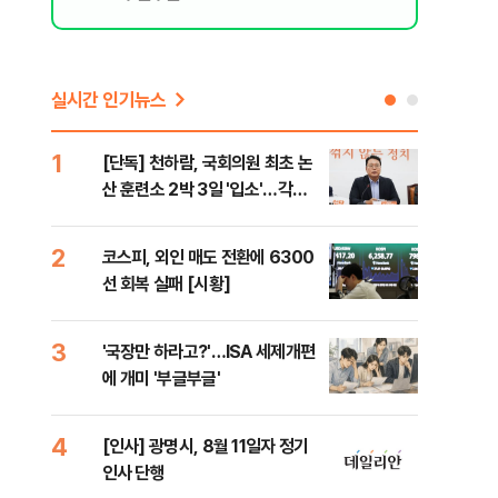
실시간 인기뉴스
1
6
[단독] 천하람, 국회의원 최초 논
[단
산 훈련소 2박 3일 '입소'…각개
1%
전투·야간행군 한다
2
7
코스피, 외인 매도 전환에 6300
[내
선 회복 실패 [시황]
나기
3
8
'국장만 하라고?'…ISA 세제개편
[현
에 개미 '부글부글'
중 
는 
4
9
[인사] 광명시, 8월 11일자 정기
[단
인사 단행
의'