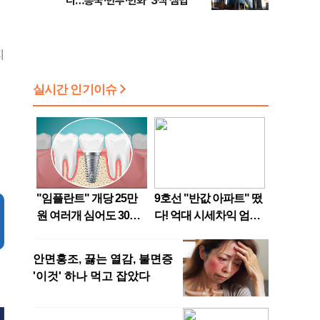
나…흥국·한투·한화 '3색 셈법'
지