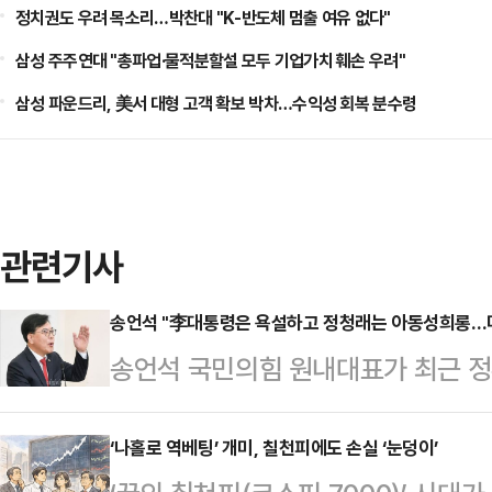
정치권도 우려 목소리…박찬대 "K-반도체 멈출 여유 없다"
삼성 주주연대 "총파업·물적분할설 모두 기업가치 훼손 우려"
삼성 파운드리, 美서 대형 고객 확보 박차…수익성 회복 분수령
관련기사
송언석 "李대통령은 욕설하고 정청래는 아동성희롱…
송언석 국민의힘 원내대표가 최근 정
집으며 "더불어민주당은 그 이름을 
언석 원내대표는 8일 국회에서 열린
‘나홀로 역베팅’ 개미, 칠천피에도 손실 ‘눈덩이’