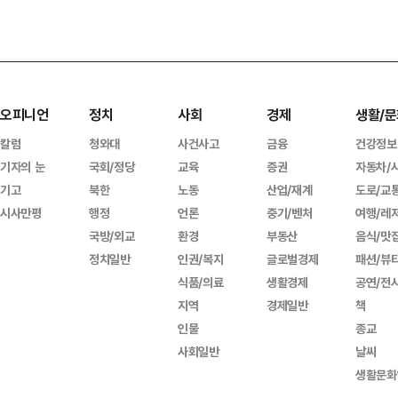
오피니언
정치
사회
경제
생활/문
칼럼
청와대
사건사고
금융
건강정보
기자의 눈
국회/정당
교육
증권
자동차/
기고
북한
노동
산업/재계
도로/교
시사만평
행정
언론
중기/벤처
여행/레
국방/외교
환경
부동산
음식/맛
정치일반
인권/복지
글로벌경제
패션/뷰
식품/의료
생활경제
공연/전
지역
경제일반
책
인물
종교
사회일반
날씨
생활문화