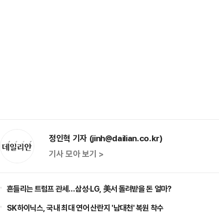
정인혁 기자 (jinh@dailian.co.kr)
기사 모아 보기 >
흔들리는 트럼프 관세…삼성·LG, 美서 돌려받을 돈 얼마?
SK하이닉스, 국내 최대 연어 산란지 '남대천' 복원 착수