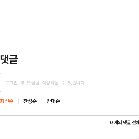
근성 문제를 정면으로 다루고 있다.2
을 겸임한 서 위원장이 이끈 청문회
리대출을 공급하고, 대출 금리는 최대
줄줄이 확인됐고, …
표를 제시했다.현재 국내 금융시장의 
이다. 신용평점이 조금만 낮아져도 
금융권으로 …
댓글
최신순
찬성순
반대순
0 개의 댓글 전