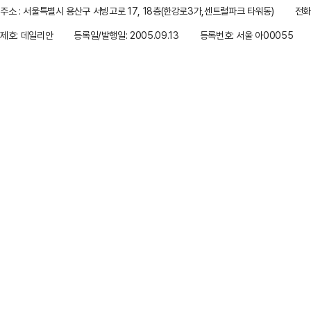
주소 : 서울특별시 용산구 서빙고로 17, 18층(한강로3가,센트럴파크 타워동)
전화 
제호: 데일리안
등록일/발행일: 2005.09.13
등록번호: 서울 아00055