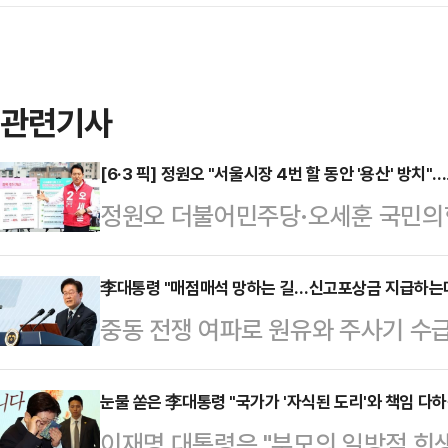
관련기사
[6·3 픽] 정원오 "서울시장 4번 할 동안 '용산' 방치"
정원오 더불어민주당·오세훈 국민의힘
구'를 두고 신경전을 벌였다. 정 후
전이 속도를 내지 못한 것을 지적했고
李대통령 "매점매석 망하는 길…신고포상금 지급하는데 
중동 전쟁 여파로 원유와 주사기 수
공급 정책이 사실상 '닭장 아파트'라
이 "돈 좀 벌어 보겠다고 매점매석하
제업무지구에서 기자회견을 열어 "용
이 대통령은 8일 X(엑스·옛 트위터
눈물 쏟은 李대통령 "국가가 '자식된 도리'와 책임 다
대한민국 철도교통의 중심지"라면서
이재명 대통령은 "부모의 일방적 희
상인 물품 전체를 몰수하고, 몰수가