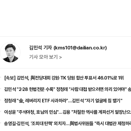
김민석 기자 (kms101@dailian.co.kr)
기사 모아 보기 >
[속보] 김민석, 與전당대회 강원·TK 당원 합산 투표서 46.01%로 1위
김민석 "2·28 헌법전문 수록" 정청래 "사람 대접 받으려면 의리 있어야" 
정청래 "金, 레버리지 ETF 사과하라"…김민석 "자기 얼굴에 침 뱉기"
이성윤 "주석야청, 호남의 민심"…김용 "처절한 역사를 계파선거 말장난으
송영길·김민석, '조희대 탄핵' 외치자…與법사위원들 "즉시 대법관 제청하