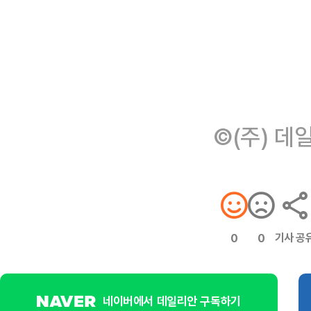
©(주) 데
기사 공
0
0
네이버에서 데일리안 구독하기