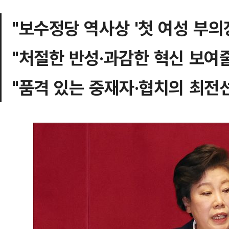
"보수정당 역사상 '첫 여성 부의
"처절한 반성·과감한 혁신 보여
"품격 있는 중재자·협치의 최전