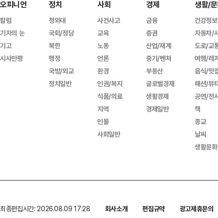
오피니언
정치
사회
경제
생활/문
칼럼
청와대
사건사고
금융
건강정보
기자의 눈
국회/정당
교육
증권
자동차/
기고
북한
노동
산업/재계
도로/교
시사만평
행정
언론
중기/벤처
여행/레
국방/외교
환경
부동산
음식/맛
정치일반
인권/복지
글로벌경제
패션/뷰
식품/의료
생활경제
공연/전
지역
경제일반
책
인물
종교
사회일반
날씨
생활문화
최종편집시간: 2026.08.09 17:28
회사소개
편집규약
광고제휴문의