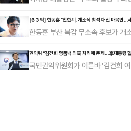
의 성장축, 대한민국 균형 성장이 핵
체가 함께 책임지는 '국민이 행복한 
적었다.이 대통령은 "필요적 몰수, 
다.이어 "15년…
은 8일 대한상공회의소 국제회의장에
[6·3 픽] 한동훈 "친한계, 개소식 참석 대신 마음만…
되면 봐주고 싶어도 봐줄 수가 없다"
한동훈 부산 북갑 무소속 후보가 개
해 축사를 통해 "자녀를 키우는 일이
요?'"라고 반문하면서 "신고포상제로
의힘 의원들을 향해 "이번에는 멀리
하는 일이 자녀에게 부담이 되지 않
상금으로 지…
후보는 8일 MBC라디오 '김종배의
권익위 "김건희 명품백 의혹 처리에 문제…李대통령 헬
더 나은 미래를 꿈꿀 수 있다"며 이
국민권익위원회가 이른바 '김건희 여사
후보가 동일한 시간대에 개소식을 개
는 '지역사회 통합 돌봄', '치매안심재
음'으로 종결한 기존 처리 과정에 문
의원이 많이 오냐, 이런 것을 보여주
만 …
관에 넘기기로 했다. 또 이재명 대
는 "저는 제 개소식을 북구갑 구포·
'헬기 이송 특혜 의혹'에 대해 행동
운 미래로 가는 축제의 장으로 만들려
결론 내렸다.국민권익위는 8일 '권익
원들이 '(박 후보…
과를 발표했다. 권익위는 TF가 과거