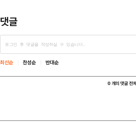
내부신고센터 접수 의혹 등을 점검한
다.TF는 지…
댓글
최신순
찬성순
반대순
0 개의 댓글 전