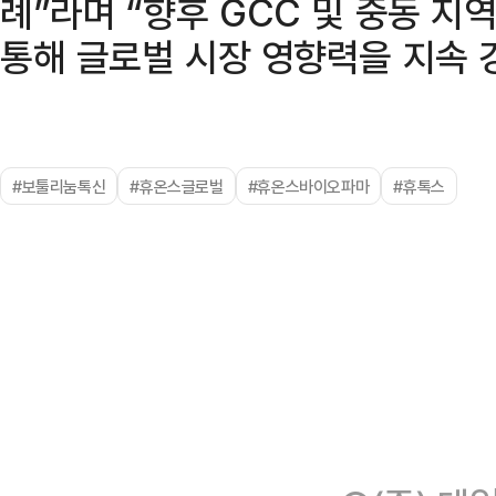
례”라며 “향후 GCC 및 중동 지
통해 글로벌 시장 영향력을 지속 
#보툴리눔톡신
#휴온스글로벌
#휴온스바이오파마
#휴톡스