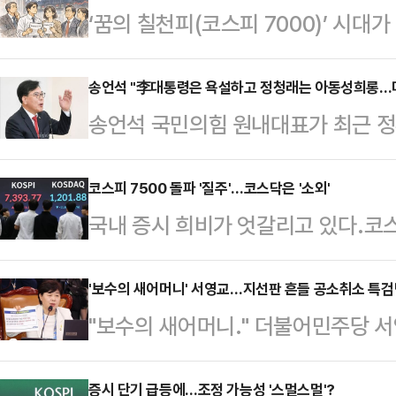
‘꿈의 칠천피(코스피 7000)’ 시
역베팅에 나서고 있다.다만 국내 증
잡을 수 없이 커지는 상황이다.8일 
송언석 "李대통령은 욕설하고 정청래는 아동성희롱…
송언석 국민의힘 원내대표가 최근 정
동안 개인 투자자들은 코스피200 
집으며 "더불어민주당은 그 이름을 
‘KODEX 200선물인버스2X’를 2
언석 원내대표는 8일 국회에서 열린
코스피 7500 돌파 '질주'…코스닥은 '소외'
름을 올렸고, 5위는 ‘KODEX 인버
국내 증시 희비가 엇갈리고 있다.코스피
국무회의 자리에서 '비읍시옷(ㅂㅅ)'
처음으로 7500선을 돌파하고, 4월 
대 속에 고공행진하는 반면, 코스닥 
놓고 여당 (정청래) 대표는 어린아이
간…
축으로 부진한 모습이다.8일 한국거
'보수의 새어머니' 서영교…지선판 흔들 공소취소 특검
발언을 늘어놓기 바쁘다"라고 비판했
"보수의 새어머니." 더불어민주당 
일 대비 0.91% 내린 1199.18에
서 개최된 제20차 국무회의 겸 제
칭이다. 원조 '보수의 어머니' 추미애
(1229.42)를 찍으며 반등하는 듯
문제를 거론하며 "이런…
정치검찰 조작기소 의혹 사건 진상규
증시 단기 급등에…조정 가능성 '스멀스멀'?