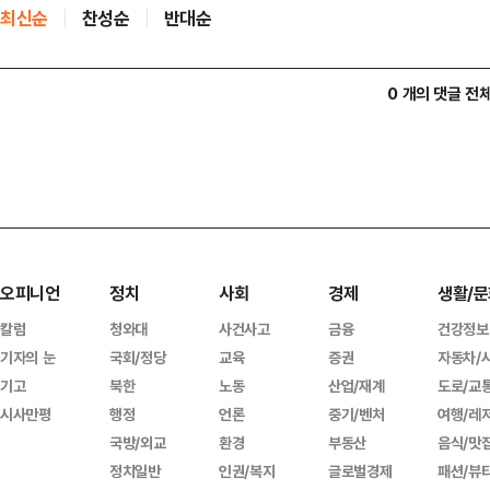
최신순
찬성순
반대순
0 개의 댓글 전
오피니언
정치
사회
경제
생활/문
칼럼
청와대
사건사고
금융
건강정보
기자의 눈
국회/정당
교육
증권
자동차/
기고
북한
노동
산업/재계
도로/교
시사만평
행정
언론
중기/벤처
여행/레
국방/외교
환경
부동산
음식/맛
정치일반
인권/복지
글로벌경제
패션/뷰