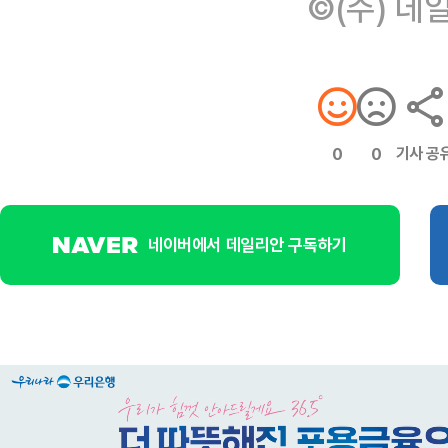
©(주) 데
기사 공
0
0
네이버에서 데일리안 구독하기