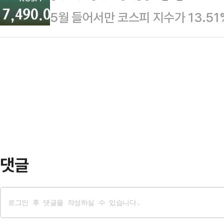
거래일을 하락 마감했다.반면 코스피
5월 들어서만 코스피 지수가 13.5
임하게 된 서 위원장이 정작 국조 
처럼 코스피와 코스닥은 상반되는 흐
데 단기 급등 여파로 조정 가능성을
는 냉소가 담긴 표현이다.6·3 지방
77%…
호실적 영향 등으로 코스피의 추세적
쁘지 않았다. 그런데 묘한 기류가 
지만, 차익실현 매물 출회 등으로 인
을 겸임한 서 위원장이 이끈 청문회
지적이다.8일 한국거래소에 따르면, 
줄줄이 확인됐고, …
트(1.43%) 오른 7490.05에 장
(1.55%) 상승한 7499.07로 출
7257…
댓글