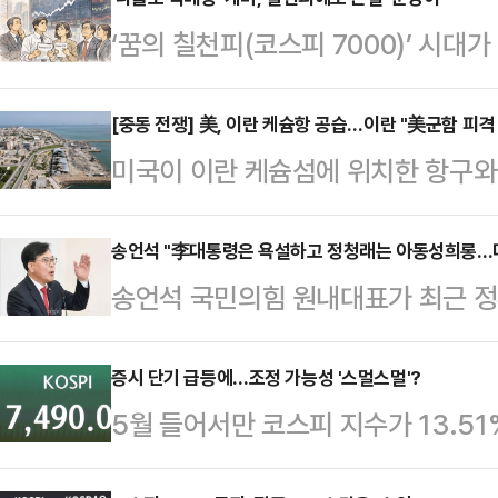
‘꿈의 칠천피(코스피 7000)’ 시
역베팅에 나서고 있다.다만 국내 증
잡을 수 없이 커지는 상황이다.8일 
[중동 전쟁] 美, 이란 케슘항 공습…이란 "美군함 피격
미국이 이란 케슘섬에 위치한 항구
동안 개인 투자자들은 코스피200 
가 7일(현지시간) 보도했다.미국 백
‘KODEX 200선물인버스2X’를 2
재개나 휴전 종료를 의미하는 것은 
송언석 "李대통령은 욕설하고 정청래는 아동성희롱…
름을 올렸고, 5위는 ‘KODEX 인버
송언석 국민의힘 원내대표가 최근 정
르무즈 해협 인근의 항구도시이자 이
처음으로 7500선을 돌파하고, 4월 
집으며 "더불어민주당은 그 이름을 
IRIB 방송은 “미군이 이란의 유조
간…
언석 원내대표는 8일 국회에서 열린
증시 단기 급등에…조정 가능성 '스멀스멀'?
던 적군이 이란의 미사일 공격을 받아
5월 들어서만 코스피 지수가 13.5
국무회의 자리에서 '비읍시옷(ㅂㅅ)'
까지만 해도 양국이 종전 협상에 근
데 단기 급등 여파로 조정 가능성을
놓고 여당 (정청래) 대표는 어린아이
시 이어지며 긴장이…