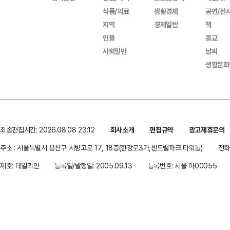
식품/의료
생활경제
공연/전
지역
경제일반
책
인물
종교
사회일반
날씨
생활문화
최종편집시간: 2026.08.08 23:12
회사소개
편집규약
광고제휴문의
주소 : 서울특별시 용산구 서빙고로 17, 18층(한강로3가,센트럴파크 타워동)
전화 
제호: 데일리안
등록일/발행일: 2005.09.13
등록번호: 서울 아00055