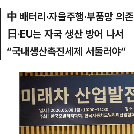
中 배터리·자율주행·부품망 의존
日·EU는 자국 생산 방어 나서
“국내생산촉진세제 서둘러야”