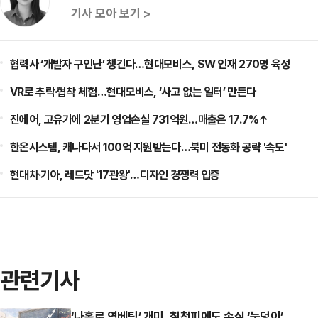
기사 모아 보기 >
협력사 ‘개발자 구인난’ 챙긴다…현대모비스, SW 인재 270명 육성
VR로 추락·협착 체험…현대모비스, ‘사고 없는 일터’ 만든다
진에어, 고유가에 2분기 영업손실 731억원…매출은 17.7%↑
한온시스템, 캐나다서 100억 지원받는다…북미 전동화 공략 '속도'
현대차·기아, 레드닷 '17관왕'…디자인 경쟁력 입증
관련기사
‘나홀로 역베팅’ 개미, 칠천피에도 손실 ‘눈덩이’