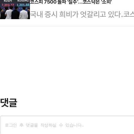
호실적 영향 등으로 코스피의 추세적
코스피 7500 돌파 '질주'…코스닥은 '소외'
발언을 늘어놓기 바쁘다"라고 비판했
국내 증시 희비가 엇갈리고 있다.코스피
지만, 차익실현 매물 출회 등으로 인
서 개최된 제20차 국무회의 겸 제
대 속에 고공행진하는 반면, 코스닥 
지적이다.8일 한국거래소에 따르면, 
문제를 거론하며 "이런…
축으로 부진한 모습이다.8일 한국거
트(1.43%) 오른 7490.05에 장
일 대비 0.91% 내린 1199.18에
(1.55%) 상승한 7499.07로 출
(1229.42)를 찍으며 반등하는 듯
7257…
거래일을 하락 마감했다.반면 코스피
처럼 코스피와 코스닥은 상반되는 흐
77%…
댓글