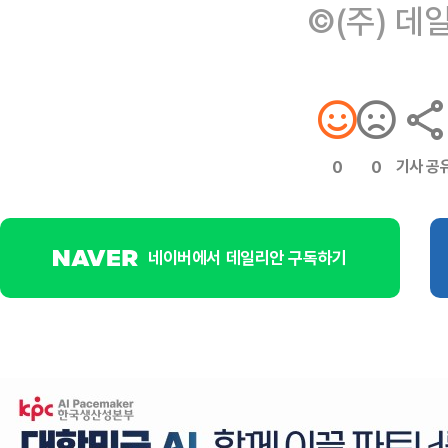
©(주) 데
기사 공
0
0
네이버에서 데일리안 구독하기