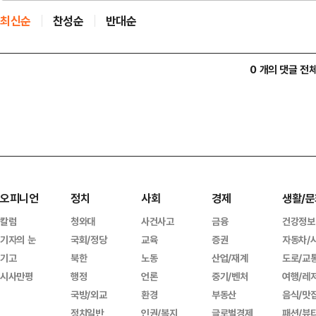
최신순
찬성순
반대순
0 개의 댓글 전
오피니언
정치
사회
경제
생활/문
칼럼
청와대
사건사고
금융
건강정보
기자의 눈
국회/정당
교육
증권
자동차/
기고
북한
노동
산업/재계
도로/교
시사만평
행정
언론
중기/벤처
여행/레
국방/외교
환경
부동산
음식/맛
정치일반
인권/복지
글로벌경제
패션/뷰