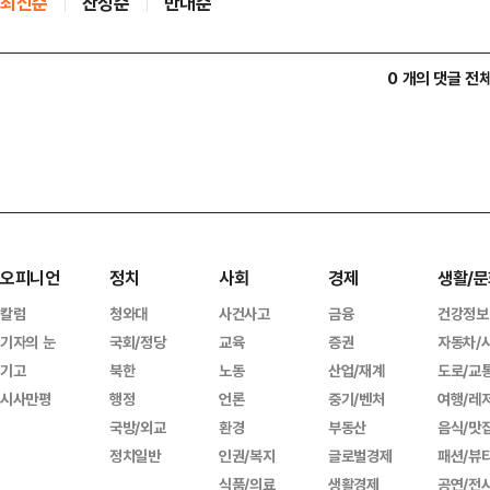
최신순
찬성순
반대순
0 개의 댓글 전
오피니언
정치
사회
경제
생활/문
칼럼
청와대
사건사고
금융
건강정보
기자의 눈
국회/정당
교육
증권
자동차/
기고
북한
노동
산업/재계
도로/교
시사만평
행정
언론
중기/벤처
여행/레
국방/외교
환경
부동산
음식/맛
정치일반
인권/복지
글로벌경제
패션/뷰
식품/의료
생활경제
공연/전