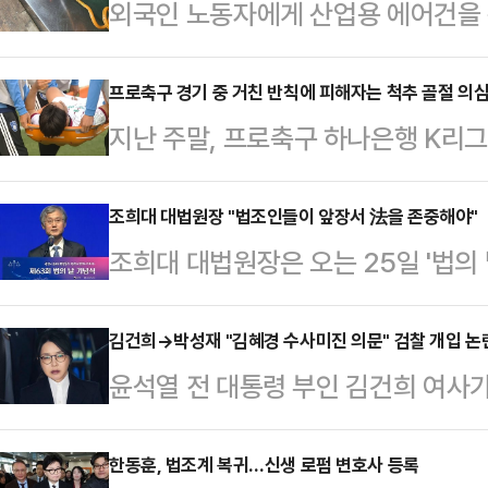
외국인 노동자에게 산업용 에어건을 
경찰은 구체적인 사건 조사를 진행한
범행에 사용된 '에어건'이 위험한 물
프로축구 경기 중 거친 반칙에 피해자는 척추 골절 의
지난 주말, 프로축구 하나은행 K리
게 적용될 것으로 전망된다. 법조계
서 아찔한 장면이 나왔다. 후반 추가
실형을 피하기 어렵다고 봤다.전날
리던 대전의 이시다 마사토시(마사)를
조희대 대법원장 "법조인들이 앞장서 法을 존중해야"
는 특수상해 등 혐의를 받은 화성시 
조희대 대법원장은 오는 25일 '법의
단 결과 마사는 척추 돌기 부분 골절
씨(60대)에 대한 구속 전 피의자심
해 "법조인들이 앞장서 법을 존중하
부 축구팬들은 "동업자 정신이 없는
다. 증거 인멸 및 도주…
지 끊임없이 성찰해야 한다"고 강조했
김건희→박성재 "김혜경 수사미진 의문" 검찰 개입 논란
다는 주장까지 펼쳤다.이와 관련해 
윤석열 전 대통령 부인 김건희 여사가
타워에서 열린 제63회 법의 날 기념
는 선수들이 어느 정도의 접촉·부상 
그램 메시지가 법정에 공개되면서 영
해석과 판단의 모든 과정에서 국민의
일반적인 태클로 인해…
위로 떠오르고 있다. 논란이 사실로
한동훈, 법조계 복귀…신생 로펌 변호사 등록
등과 정의가 구체적으로 실현된다는 