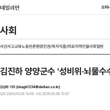
오피
사회
사건사고
교육
노동
언론
환경
인권/복지
식품/의료
지역
인물
사회일반
김진하 양양군수 '성비위·뇌물수수
김남하 기자 (skagk1234@dailian.co.kr)
입력 2026.05.08 10:56 수정 2026.05.08 10:57