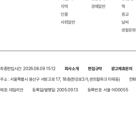
지역
경제일반
책
인물
종교
사회일반
날씨
생활문화
최종편집시간: 2026.08.09 15:12
회사소개
편집규약
광고제휴문의
주소 : 서울특별시 용산구 서빙고로 17, 18층(한강로3가,센트럴파크 타워동)
전화 
제호: 데일리안
등록일/발행일: 2005.09.13
등록번호: 서울 아00055