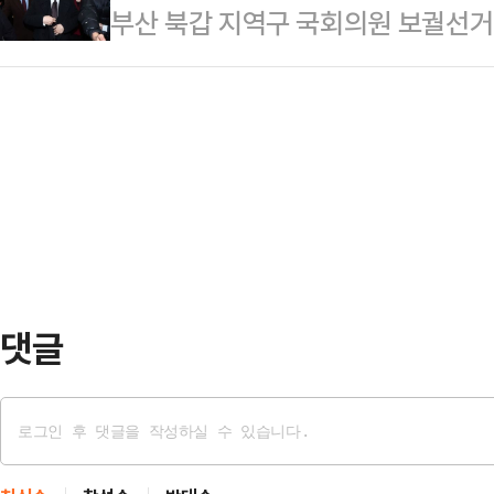
부산 북갑 지역구 국회의원 보궐선거
직권남용죄가 직접 적용되는지 여부는
다"며 이같이 말했다.조 대법원장은 
가 신생 법무법인 소속 변호사로 등
물을 수 있다는 분석이 나온다.서울
화 영역에 이르기…
르면 한 전 대표는 지난달 서울 강남
20일 박 전 장관의 직권남용권리행
속 변호사로 이름을 올렸다. 대한
공판을 열고 김 여사의 명품백 수수
록 절차는 지난해 7월 마친 것으로 
고검 검사를 증인으로 불…
낸 한 전 대표는 2023년 12월 퇴
원장을 맡았다. 2024년 7월 당대
후 사퇴했다.한 전…
댓글