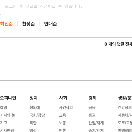
최신순
찬성순
반대순
0 개의 댓글 전
오피니언
정치
사회
경제
생활/문
칼럼
청와대
사건사고
금융
건강정보
기자의 눈
국회/정당
교육
증권
자동차/
기고
북한
노동
산업/재계
도로/교
시사만평
행정
언론
중기/벤처
여행/레