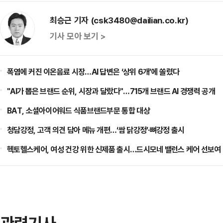
최승근 기자 (csk3480@dailian.co.kr)
기사 모아 보기 >
폭염에 커진 이온음료 시장…AI 답변은 ‘상위 6개’에 쏠렸다
"AI가 뽑은 브랜드 순위, 시장과 달랐다"…715개 브랜드 AI 경쟁력 공개
BAT, 소셜아이어워드 식품브랜드부문 통합 대상
청담강정, 고객 의견 담아 메뉴 개편…‘쌈 닭강정’·뼈강정 출시
헥토헬스케어, 여성 건강 위한 신제품 출시…드시모네 밸런스 케어 선보여