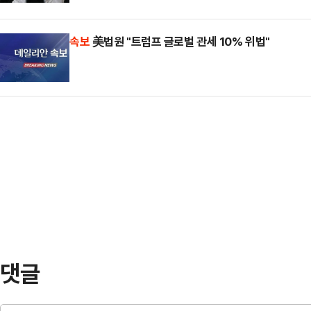
대 속에 고공행진하는 반면, 코스닥 
지적이다.8일 한국거래소에 따르면, 
시 이어지며 긴장이…
축으로 부진한 모습이다.8일 한국거
속보
美법원 "트럼프 글로벌 관세 10% 위법"
트(1.43%) 오른 7490.05에 장
일 대비 0.91% 내린 1199.18에
(1.55%) 상승한 7499.07로 출
(1229.42)를 찍으며 반등하는 듯
7257…
거래일을 하락 마감했다.반면 코스피
처럼 코스피와 코스닥은 상반되는 흐
77%…
댓글