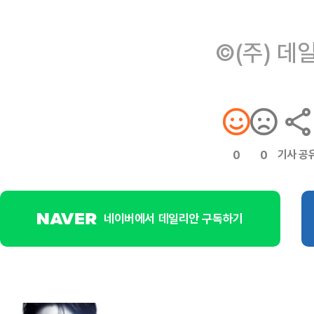
©(주) 데
기사 공
0
0
네이버에서 데일리안 구독하기