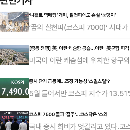
관련기사
‘나홀로 역베팅’ 개미, 칠천피에도 손실 ‘눈덩이’
‘꿈의 칠천피(코스피 7000)’ 시
역베팅에 나서고 있다.다만 국내 증
잡을 수 없이 커지는 상황이다.8일 
[중동 전쟁] 美, 이란 케슘항 공습…이란 "美군함 피격
미국이 이란 케슘섬에 위치한 항구
동안 개인 투자자들은 코스피200 
가 7일(현지시간) 보도했다.미국 백
‘KODEX 200선물인버스2X’를 2
재개나 휴전 종료를 의미하는 것은 
증시 단기 급등에…조정 가능성 '스멀스멀'?
름을 올렸고, 5위는 ‘KODEX 인버
5월 들어서만 코스피 지수가 13.5
르무즈 해협 인근의 항구도시이자 이
처음으로 7500선을 돌파하고, 4월 
데 단기 급등 여파로 조정 가능성을
IRIB 방송은 “미군이 이란의 유조
간…
호실적 영향 등으로 코스피의 추세적
코스피 7500 돌파 '질주'…코스닥은 '소외'
던 적군이 이란의 미사일 공격을 받아
국내 증시 희비가 엇갈리고 있다.코스피
지만, 차익실현 매물 출회 등으로 인
까지만 해도 양국이 종전 협상에 근