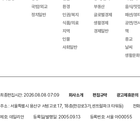
국방/외교
환경
부동산
음식/맛
정치일반
인권/복지
글로벌경제
패션/뷰
식품/의료
생활경제
공연/전
지역
경제일반
책
인물
종교
사회일반
날씨
생활문화
최종편집시간: 2026.08.08 07:09
회사소개
편집규약
광고제휴문의
주소 : 서울특별시 용산구 서빙고로 17, 18층(한강로3가,센트럴파크 타워동)
전화 
제호: 데일리안
등록일/발행일: 2005.09.13
등록번호: 서울 아00055