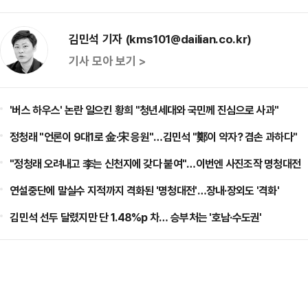
김민석 기자 (kms101@dailian.co.kr)
기사 모아 보기 >
'버스 하우스' 논란 일으킨 황희 "청년세대와 국민께 진심으로 사과"
정청래 "언론이 9대1로 金·宋 응원"…김민석 "鄭이 약자? 겸손 과하다"
"정청래 오려내고 李는 신천지에 갖다 붙여"…이번엔 사진조작 명청대전
연설중단에 말실수 지적까지 격화된 '명청대전'…장내·장외도 '격화'
​김민석 선두 달렸지만 단 1.48%p 차… 승부처는 '호남·수도권'