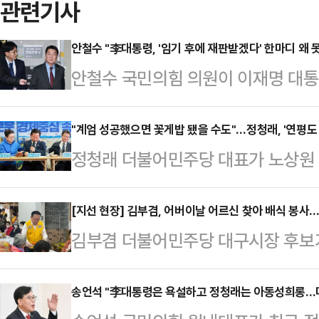
관련기사
안철수 "李대통령, '임기 후에 재판받겠다' 한마디 왜 
안철수 국민의힘 의원이 이재명 대통
특검법안(공소취소 특검법안)에 대해
사한 것과 관련해 "법안의 내용은 
"계엄 성공했으면 꽃게밥 됐을 수도"…정청래, '연평도
정청래 더불어민주당 대표가 노상원 
판했다.안철수 의원은 8일 자신의 
상계엄 수용시설'에 대해 "그곳에 가
니다. 시기와 절차만 숙의되면 공소취
리는 악몽 같은 기억이 다시 떠올랐다"
[지선 현장] 김부겸, 어버이날 어르신 찾아 배식 봉사…
목의 글을 게재했다. 안 의원은 "이재
김부겸 더불어민주당 대구시장 후보
을 가쁘게 쉬며 울먹거렸다.정 대표는
한마디를 왜 못하는 것이냐"며 "무
민심 청취에 나섰다.김부겸 후보는 
보 선거사무소에서 열린 현장 최고위
될 일 아니겠느냐…
맹 산하 천사 무료급식소를 방문해 
송언석 "李대통령은 욕설하고 정청래는 아동성희롱…
번 살 떨리면서 경악했다. 지독하고