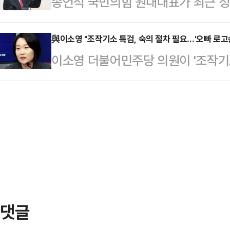
송언석 국민의힘 원내대표가 최근 정
역 내 소외계층의 실태를 파악하고, 
문"이라며 이같이 말했다.앞서 3대 
집으며 "더불어민주당은 그 이름을 
한 의지를 표명하기 위해 마련됐다.
수사하는 2차 종합…
언석 원내대표는 8일 국회에서 열린
與이소영 "조작기소 특검, 숙의 절차 필요…'오빠 로고송
원봉사자들의 노고를 격려하는 한편,
이소영 더불어민주당 의원이 '조작기소
국무회의 자리에서 '비읍시옷(ㅂㅅ)'
를 나눠주는 등 대화를 나누며 현장
이후 격렬한 토론을 거쳐 내용이든, 
놓고 여당 (정청래) 대표는 어린아이
리에서 대구의 경제 침체와…
야 한다"고 말했다.이 의원은 8일 Y
발언을 늘어놓기 바쁘다"라고 비판했
용과 관련해 정책 의총이나 의총 토론
서 개최된 제20차 국무회의 겸 제
이 발의를 한 것"이라며 이같이 밝
문제를 거론하며 "이런…
참여했던 의원님들은 특검 추진의 
용에 대해서는 내부에서 숙의 절차가
다"고 말했…
댓글