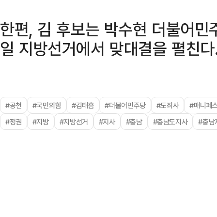
한편, 김 후보는 박수현 더불어민
일 지방선거에서 맞대결을 펼친다
#공천
#국민의힘
#김태흠
#더불어민주당
#도죄사
#매니페
#정권
#지방
#지방선거
#지사
#충남
#충남도지사
#충남