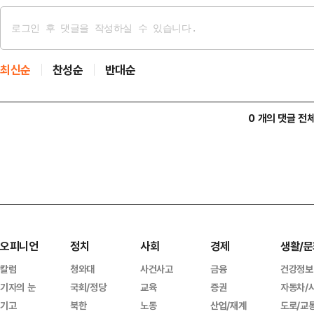
최신순
찬성순
반대순
0 개의 댓글 전
오피니언
정치
사회
경제
생활/문
칼럼
청와대
사건사고
금융
건강정보
기자의 눈
국회/정당
교육
증권
자동차/
기고
북한
노동
산업/재계
도로/교