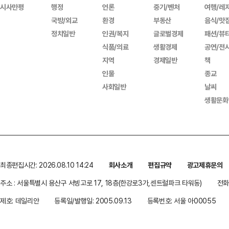
시사만평
행정
언론
중기/벤처
여행/레
국방/외교
환경
부동산
음식/맛
정치일반
인권/복지
글로벌경제
패션/뷰
식품/의료
생활경제
공연/전
지역
경제일반
책
인물
종교
사회일반
날씨
생활문화
최종편집시간: 2026.08.10 14:24
회사소개
편집규약
광고제휴문의
주소 : 서울특별시 용산구 서빙고로 17, 18층(한강로3가,센트럴파크 타워동)
전화 
제호: 데일리안
등록일/발행일: 2005.09.13
등록번호: 서울 아00055