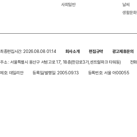
사회일반
날씨
생활문화
최종편집시간: 2026.08.08 01:14
회사소개
편집규약
광고제휴문의
주소 : 서울특별시 용산구 서빙고로 17, 18층(한강로3가,센트럴파크 타워동)
전화 
제호: 데일리안
등록일/발행일: 2005.09.13
등록번호: 서울 아00055