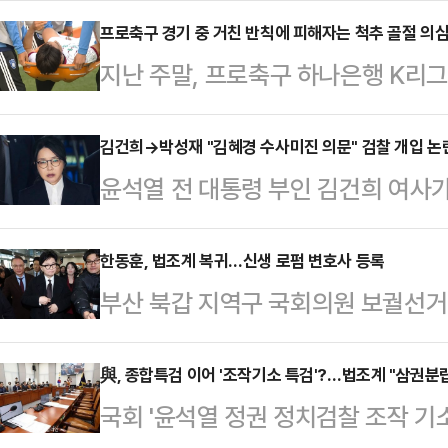
범행에 사용된 '에어건'이 위험한 물
프로축구 경기 중 거친 반칙에 피해자는 척추 골절 의
지난 주말, 프로축구 하나은행 K리
게 적용될 것으로 전망된다. 법조계
서 아찔한 장면이 나왔다. 후반 추가
실형을 피하기 어렵다고 봤다.전날
리던 대전의 이시다 마사토시(마사)를
김건희→박성재 "김혜경 수사미진 의문" 검찰 개입 논란
는 특수상해 등 혐의를 받은 화성시 
윤석열 전 대통령 부인 김건희 여사가
단 결과 마사는 척추 돌기 부분 골절
씨(60대)에 대한 구속 전 피의자심
그램 메시지가 법정에 공개되면서 영
부 축구팬들은 "동업자 정신이 없는
다. 증거 인멸 및 도주…
위로 떠오르고 있다. 논란이 사실로
한동훈, 법조계 복귀…신생 로펌 변호사 등록
다는 주장까지 펼쳤다.이와 관련해 
부산 북갑 지역구 국회의원 보궐선거
직권남용죄가 직접 적용되는지 여부는
는 선수들이 어느 정도의 접촉·부상 
가 신생 법무법인 소속 변호사로 등
물을 수 있다는 분석이 나온다.서울
일반적인 태클로 인해…
르면 한 전 대표는 지난달 서울 강남
與, 종합특검 이어 '조작기소 특검'?…법조계 "삼권분립
20일 박 전 장관의 직권남용권리행
국회 '윤석열 정권 정치검찰 조작 
속 변호사로 이름을 올렸다. 대한
공판을 열고 김 여사의 명품백 수수