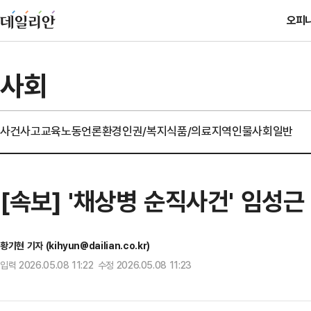
오피
사회
사건사고
교육
노동
언론
환경
인권/복지
식품/의료
지역
인물
사회일반
[속보] '채상병 순직사건' 임성근
황기현 기자 (kihyun@dailian.co.kr)
입력 2026.05.08 11:22 수정 2026.05.08 11:23