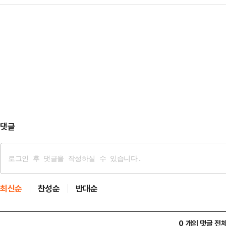
(국조특위) 소속 여당 의원들이 검
록 절차는 지난해 7월 마친 것으로 
고검 검사를 증인으로 불…
하며 특별검사 출범의 필요성을 언급
낸 한 전 대표는 2023년 12월 퇴
당은 조작기소 특검 (언급을 통해 앞
원장을 맡았다. 2024년 7월 당대
국가폭력, 정권의 만행이라고 단정함
후 사퇴했다.한 전…
정한 상태"라며 "이건 일반적인 사
에 종속되는 결과가 초래될 수 있는,
보인다"고 우려했다.2…
댓글
최신순
찬성순
반대순
0 개의 댓글 전