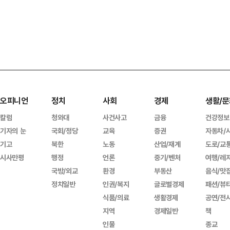
오피니언
정치
사회
경제
생활/문
칼럼
청와대
사건사고
금융
건강정보
기자의 눈
국회/정당
교육
증권
자동차/
기고
북한
노동
산업/재계
도로/교
시사만평
행정
언론
중기/벤처
여행/레
국방/외교
환경
부동산
음식/맛
정치일반
인권/복지
글로벌경제
패션/뷰
식품/의료
생활경제
공연/전
지역
경제일반
책
인물
종교