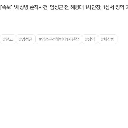
[속보] '채상병 순직사건' 임성근 전 해병대 1사단장, 1심서 징역 
#선고
#임성근
#임성근전해병대1사단장
#징역
#채상병